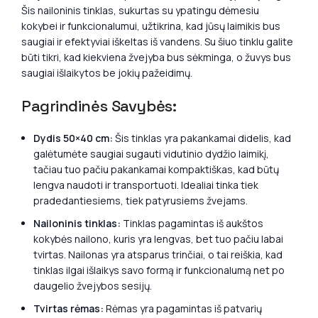
Šis nailoninis tinklas, sukurtas su ypatingu dėmesiu
kokybei ir funkcionalumui, užtikrina, kad jūsų laimikis bus
saugiai ir efektyviai iškeltas iš vandens. Su šiuo tinklu galite
būti tikri, kad kiekviena žvejyba bus sėkminga, o žuvys bus
saugiai išlaikytos be jokių pažeidimų.
Pagrindinės Savybės:
Dydis 50×40 cm:
Šis tinklas yra pakankamai didelis, kad
galėtumėte saugiai sugauti vidutinio dydžio laimikį,
tačiau tuo pačiu pakankamai kompaktiškas, kad būtų
lengva naudoti ir transportuoti. Idealiai tinka tiek
pradedantiesiems, tiek patyrusiems žvejams.
Nailoninis tinklas:
Tinklas pagamintas iš aukštos
kokybės nailono, kuris yra lengvas, bet tuo pačiu labai
tvirtas. Nailonas yra atsparus trinčiai, o tai reiškia, kad
tinklas ilgai išlaikys savo formą ir funkcionalumą net po
daugelio žvejybos sesijų.
Tvirtas rėmas:
Rėmas yra pagamintas iš patvarių