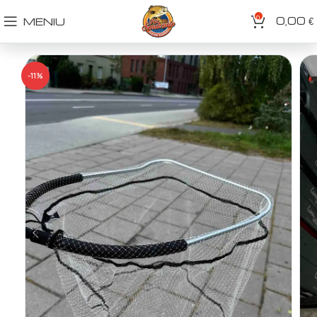
0
0,00
MENIU
€
-11%