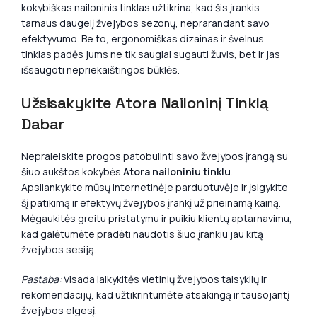
kokybiškas nailoninis tinklas užtikrina, kad šis įrankis
tarnaus daugelį žvejybos sezonų, neprarandant savo
efektyvumo. Be to, ergonomiškas dizainas ir švelnus
tinklas padės jums ne tik saugiai sugauti žuvis, bet ir jas
išsaugoti nepriekaištingos būklės.
Užsisakykite Atora Nailoninį Tinklą
Dabar
Nepraleiskite progos patobulinti savo žvejybos įrangą su
šiuo aukštos kokybės
Atora nailoniniu tinklu
.
Apsilankykite mūsų internetinėje parduotuvėje ir įsigykite
šį patikimą ir efektyvų žvejybos įrankį už prieinamą kainą.
Mėgaukitės greitu pristatymu ir puikiu klientų aptarnavimu,
kad galėtumėte pradėti naudotis šiuo įrankiu jau kitą
žvejybos sesiją.
Pastaba:
Visada laikykitės vietinių žvejybos taisyklių ir
rekomendacijų, kad užtikrintumėte atsakingą ir tausojantį
žvejybos elgesį.