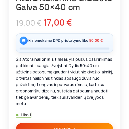
Galva 50×40 cm
17,00
€
19,00
€
🚚
Iki nemokamo DPD pristatymo liko
50,00
€
Šis
Atora nailoninis tinklas
yra puikus pasirinkimas
patikimai ir saugiai žvejybai. Dydis 50×40 cm
užtikrina patogumą gaudant vidutinio dydžio laimikį,
o tvirtas nailoninis tinklas apsaugo žuvis nuo
pažeidimų. Lengvas ir patvarus rėmas, kartu su
ergonomišku dizainu, suteikia patogumą naudoti
tiek gėlavandenių, tiek sūriavandenių žvejybos
metu.
Liko 1