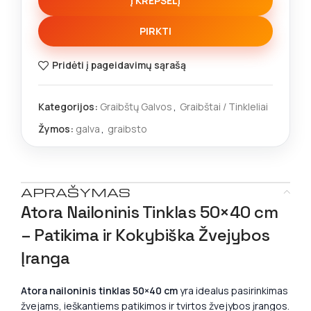
Į KREPŠELĮ
PIRKTI
Pridėti į pageidavimų sąrašą
Kategorijos:
Graibštų Galvos
,
Graibštai / Tinkleliai
Žymos:
galva
,
graibsto
APRAŠYMAS
Atora Nailoninis Tinklas 50×40 cm
– Patikima ir Kokybiška Žvejybos
Įranga
Atora nailoninis tinklas 50×40 cm
yra idealus pasirinkimas
žvejams, ieškantiems patikimos ir tvirtos žvejybos įrangos.