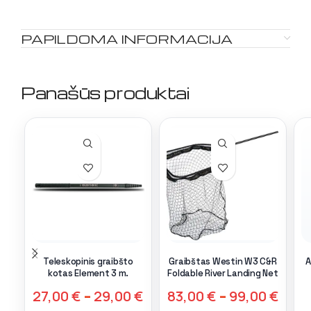
PAPILDOMA INFORMACIJA
Panašūs produktai
Teleskopinis graibšto
Graibštas Westin W3 C&R
A
kotas Element 3 m.
Foldable River Landing Net
27,00
€
–
29,00
€
83,00
€
–
99,00
€