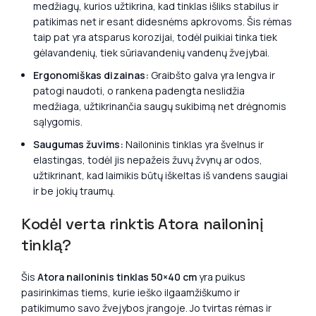
medžiagų, kurios užtikrina, kad tinklas išliks stabilus ir
patikimas net ir esant didesnėms apkrovoms. Šis rėmas
taip pat yra atsparus korozijai, todėl puikiai tinka tiek
gėlavandenių, tiek sūriavandenių vandenų žvejybai.
Ergonomiškas dizainas:
Graibšto galva yra lengva ir
patogi naudoti, o rankena padengta neslidžia
medžiaga, užtikrinančia saugų sukibimą net drėgnomis
sąlygomis.
Saugumas žuvims:
Nailoninis tinklas yra švelnus ir
elastingas, todėl jis nepažeis žuvų žvynų ar odos,
užtikrinant, kad laimikis būtų iškeltas iš vandens saugiai
ir be jokių traumų.
Kodėl verta rinktis Atora nailoninį
tinklą?
Šis
Atora nailoninis tinklas 50×40 cm
yra puikus
pasirinkimas tiems, kurie ieško ilgaamžiškumo ir
patikimumo savo žvejybos įrangoje. Jo tvirtas rėmas ir