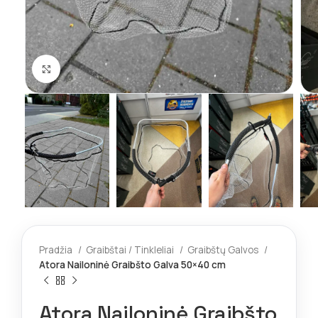
Spustelėkite norėdami padidinti
Pradžia
Graibštai / Tinkleliai
Graibštų Galvos
Atora Nailoninė Graibšto Galva 50×40 cm
Atora Nailoninė Graibšto