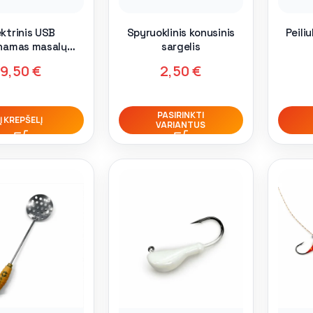
ektrinis USB
Spyruoklinis konusinis
Peili
namas masalų
sargelis
ulkintuvas
9,50
€
2,50
€
PASIRINKTI
Į KREPŠELĮ
VARIANTUS