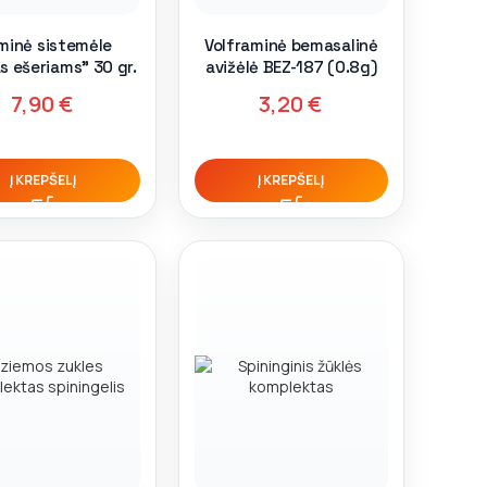
minė sistemėle
Volframinė bemasalinė
as ešeriams” 30 gr.
avižėlė BEZ-187 (0.8g)
7,90
€
3,20
€
Į KREPŠELĮ
Į KREPŠELĮ