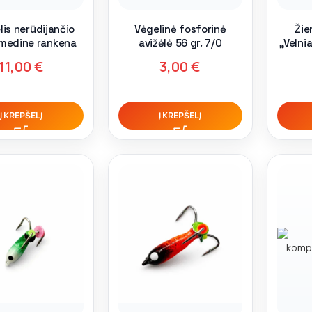
is nerūdijančio
Vėgelinė fosforinė
Žie
 medine rankena
avižėlė 56 gr. 7/0
,,Velni
11,00
€
3,00
€
Į KREPŠELĮ
Į KREPŠELĮ