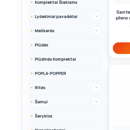
Komplektai Šlakiams
Samtel
Lydekiniai pavadėliai
plieno
Meškerės
Plūdės
Plūdinės Komplektai
POPLA-POPPER
Ritės
Šamui
Šeryklos