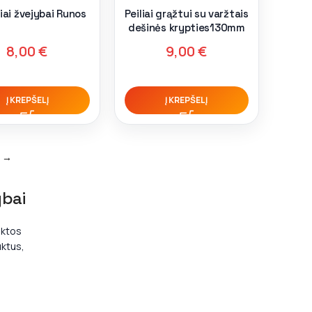
iai žvejybai Runos
Peiliai grąžtui su varžtais
dešinės krypties130mm
8,00
€
9,00
€
Į KREPŠELĮ
Į KREPŠELĮ
→
ybai
nktos
uktus,