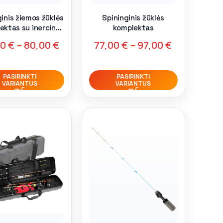
ginis žiemos žūklės
Spininginis žūklės
ektas su inercine
komplektas
rite
00
€
–
80,00
€
77,00
€
–
97,00
€
PASIRINKTI
PASIRINKTI
VARIANTUS
VARIANTUS