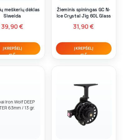
ių meškerių dėklas
Žieminis spiningas GC N-
Siweida
Ice Crystal Jig 60L Glass
39,90
€
31,90
€
Į KREPŠELĮ
Į KREPŠELĮ