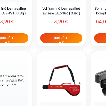
minė bemasalinė
Volframinė bemasalinė
Spinin
ė BEZ-191 (0.8g)
avižėlė BEZ-183 (0.8g)
kompl
3,20
€
3,20
€
64,
Į KREPŠELĮ
Į KREPŠELĮ