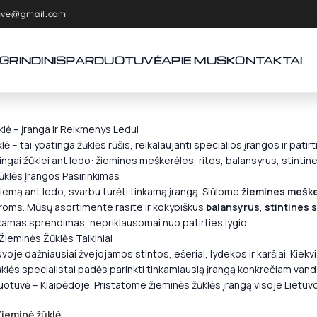
tuve@gmail.com
GRINDINIS
PARDUOTUVĖ
APIE MUS
KONTAKTAI
lė – Įranga ir Reikmenys Ledui
lė – tai ypatinga žūklės rūšis, reikalaujanti specialios įrangos ir pati
ingai žūklei ant ledo: žiemines meškerėles, rites, balansyrus, stintine
ūklės Įrangos Pasirinkimas
iemą ant ledo, svarbu turėti tinkamą įrangą. Siūlome
žiemines meške
oms. Mūsų asortimente rasite ir kokybiškus
balansyrus
,
stintines 
nkamas sprendimas, nepriklausomai nuo patirties lygio.
Žieminės Žūklės Taikiniai
oje dažniausiai žvejojamos stintos, ešeriai, lydekos ir karšiai. Kiekvien
klės specialistai padės parinkti tinkamiausią įrangą konkrečiam vanden
uotuvė – Klaipėdoje. Pristatome žieminės žūklės įrangą visoje Lietuvo
Žieminė žūklė