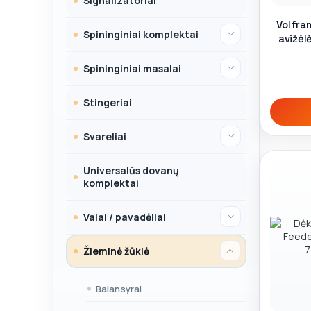
Signalizatoriai
Volfra
Spininginiai komplektai
avižėl
Spininginiai masalai
Stingeriai
Svareliai
Universalūs dovanų
komplektai
Valai / pavadėliai
Žieminė žūklė
Balansyrai