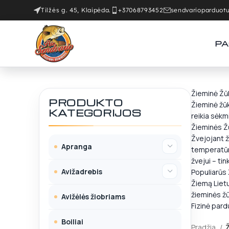
Tilžės g. 45, Klaipėda.
+37068793452
sendvarioparduo
PA
Žieminė Žūk
PRODUKTO
Žieminė žūk
KATEGORIJOS
reikia sėkm
Žieminės Ž
Žvejojant ž
Apranga
temperatūr
žvejui – ti
Avižadrebis
Populiarūs 
Žiemą Lietuv
žieminės žū
Avižėlės žiobriams
Fizinė pard
Boiliai
Pradžia