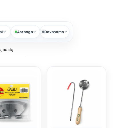
ai
Apranga
Dovanoms