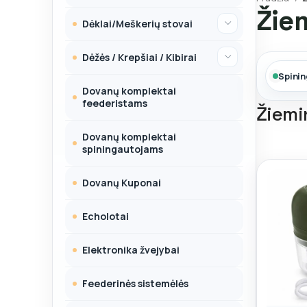
Žie
Dėklai/Meškerių stovai
Dėžės / Krepšiai / Kibirai
Spini
Dovanų komplektai
feederistams
Žiemi
Dovanų komplektai
spiningautojams
Dovanų Kuponai
Echolotai
Elektronika žvejybai
Feederinės sistemėlės