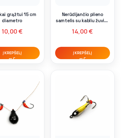
ukai grąžtui 15 cm
Nerūdijančio plieno
diametro
samtelis su kabliu žuvies
ištraukimui
10,00
€
14,00
€
Į KREPŠELĮ
Į KREPŠELĮ