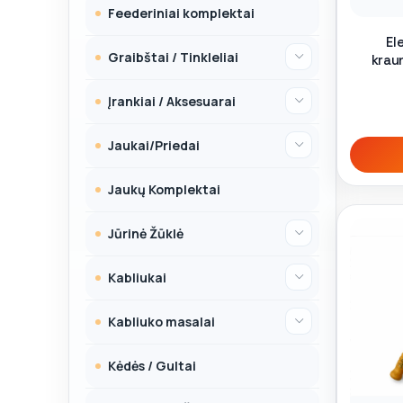
Feederiniai komplektai
El
Graibštai / Tinkleliai
krau
sm
Įrankiai / Aksesuarai
Jaukai/Priedai
Jaukų Komplektai
Jūrinė Žūklė
Kabliukai
Kabliuko masalai
Kėdės / Gultai