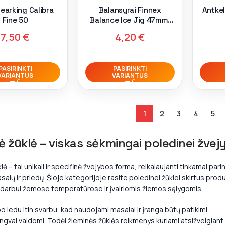
Bearking Calibra
Balansyrai Finnex
Antkel
Fine 50
Balance Ice Jig 47mm,
9gr
7,50
€
4,20
€
PASIRINKTI
PASIRINKTI
VARIANTUS
VARIANTUS
1
2
3
4
5
ė žūklė – viskas sėkmingai poledinei žvej
lė – tai unikali ir specifinė žvejybos forma, reikalaujanti tinkamai pari
salų ir priedų. Šioje kategorijoje rasite poledinei žūklei skirtus prod
s darbui žemose temperatūrose ir įvairiomis žiemos sąlygomis.
o ledu itin svarbu, kad naudojami masalai ir įranga būtų patikimi,
lengvai valdomi. Todėl žieminės žūklės reikmenys kuriami atsižvelgiant