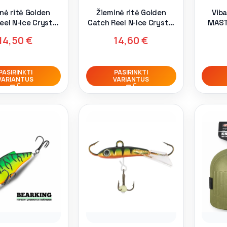
nė ritė Golden
Žieminė ritė Golden
Viba
eel N-Ice Crystal
Catch Reel N-Ice Crystal
MAST
Short Leg
Long Leg
14,50
€
14,60
€
PASIRINKTI
PASIRINKTI
VARIANTUS
VARIANTUS