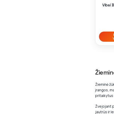
Vibai 
Žiemin
Žieminė žūk
įrangos, ma
pritaikytu
Žvejojant p
jautrūs ir 