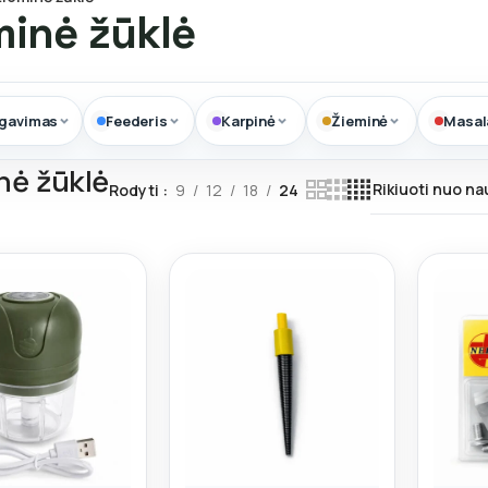
minė žūklė
ngavimas
Feederis
Karpinė
Žieminė
Masal
nė žūklė
Rodyti
9
12
18
24