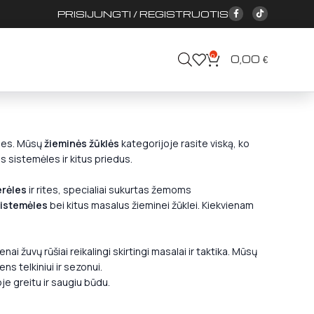
PRISIJUNGTI / REGISTRUOTIS
0
0,00
€
rties. Mūsų
žieminės žūklės
kategorijoje rasite viską, ko
s sistemėles ir kitus priedus.
rėles
ir rites, specialiai sukurtas žemoms
sistemėles
bei kitus masalus žieminei žūklei. Kiekvienam
ai žuvų rūšiai reikalingi skirtingi masalai ir taktika. Mūsų
s telkiniui ir sezonui.
je greitu ir saugiu būdu.