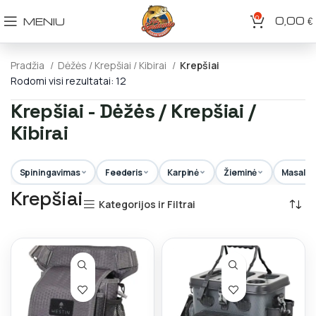
0
0,00
MENIU
€
Pradžia
Dėžės / Krepšiai / Kibirai
Krepšiai
Rodomi visi rezultatai: 12
Krepšiai - Dėžės / Krepšiai /
Kibirai
Spiningavimas
Feederis
Karpinė
Žieminė
Masalai
Krepšiai
Kategorijos ir Filtrai