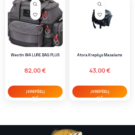
Westin W4 LURE BAG PLUS
Atora Krepšys Masalams
82,00
€
43,00
€
Į KREPŠELĮ
Į KREPŠELĮ