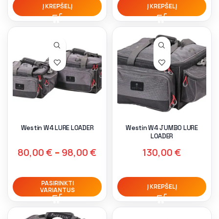
Į KREPŠELĮ
Į KREPŠELĮ
Westin W4 LURE LOADER
Westin W4 JUMBO LURE
LOADER
80,00
€
–
98,00
€
130,00
€
PASIRINKTI
Į KREPŠELĮ
VARIANTUS