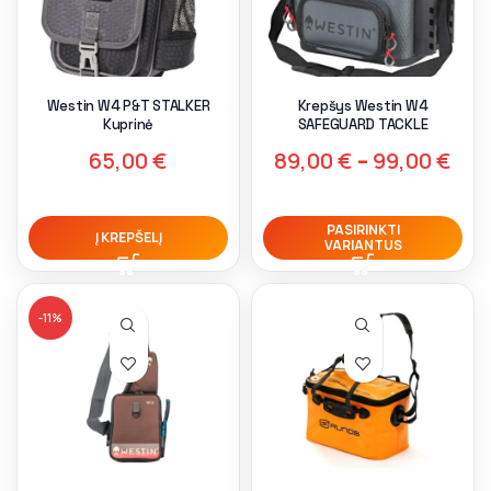
Westin W4 P&T STALKER
Krepšys Westin W4
Kuprinė
SAFEGUARD TACKLE
65,00
€
89,00
€
–
99,00
€
PASIRINKTI
Į KREPŠELĮ
VARIANTUS
-11%