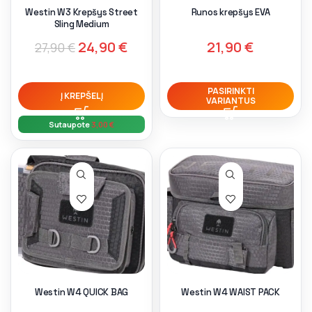
Westin W3 Krepšys Street
Runos krepšys EVA
Sling Medium
24,90
€
21,90
€
27,90
€
PASIRINKTI
Į KREPŠELĮ
VARIANTUS
Sutaupote
3,00
€
Westin W4 QUICK BAG
Westin W4 WAIST PACK