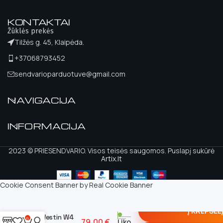
KONTAKTAI
Žūklės prekės
Tilžės g. 45, Klaipėda.
+37068793452
sendvarioparduotuve@gmail.com
NAVIGACIJA
INFORMACIJA
2023 © PRIESENDVARIO. Visos teisės saugomos. Puslapį sukūrė
Artix.lt
Cookie Consent Banner by Real Cookie Banner
Į KREPŠEL
Westin W4
0
79,00
€
Liko