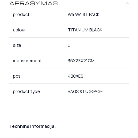
APRAŠYMAS
product
W4 WAIST PACK
colour
TITANIUM BLACK
size
L
measurement
36X23X21CM
pcs.
4BOXES
product type
BAGS & LUGGAGE
Techninė informacija: