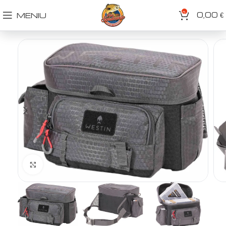
0
0,00
MENIU
€
Spustelėkite norėdami padidinti