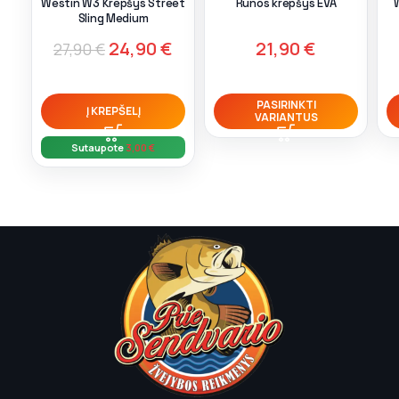
Westin W3 Krepšys Street
Runos krepšys EVA
Sling Medium
24,90
€
21,90
€
27,90
€
PASIRINKTI
Į KREPŠELĮ
VARIANTUS
Sutaupote
3,00
€