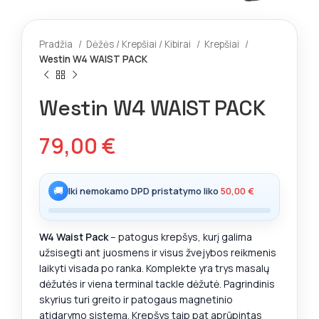
Pradžia
Dėžės / Krepšiai / Kibirai
Krepšiai
Westin W4 WAIST PACK
Westin W4 WAIST PACK
79,00
€
🚚
Iki nemokamo DPD pristatymo liko
50,00
€
W4 Waist Pack
– patogus krepšys, kurį galima
užsisegti ant juosmens ir visus žvejybos reikmenis
laikyti visada po ranka. Komplekte yra trys masalų
dėžutės ir viena terminal tackle dėžutė. Pagrindinis
skyrius turi greito ir patogaus magnetinio
atidarymo sistemą. Krepšys taip pat aprūpintas