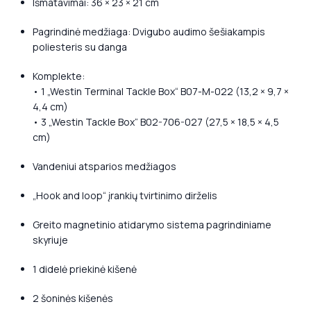
Išmatavimai: 36 × 23 × 21 cm
Pagrindinė medžiaga: Dvigubo audimo šešiakampis
poliesteris su danga
Komplekte:
• 1 „Westin Terminal Tackle Box“ B07-M-022 (13,2 × 9,7 ×
4,4 cm)
• 3 „Westin Tackle Box“ B02-706-027 (27,5 × 18,5 × 4,5
cm)
Vandeniui atsparios medžiagos
„Hook and loop“ įrankių tvirtinimo dirželis
Greito magnetinio atidarymo sistema pagrindiniame
skyriuje
1 didelė priekinė kišenė
2 šoninės kišenės