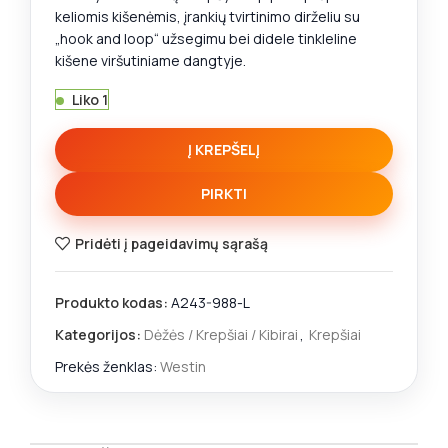
keliomis kišenėmis, įrankių tvirtinimo dirželiu su
„hook and loop“ užsegimu bei didele tinkleline
kišene viršutiniame dangtyje.
Liko 1
Į KREPŠELĮ
PIRKTI
Pridėti į pageidavimų sąrašą
Produkto kodas:
A243-988-L
Kategorijos:
Dėžės / Krepšiai / Kibirai
,
Krepšiai
Prekės ženklas:
Westin