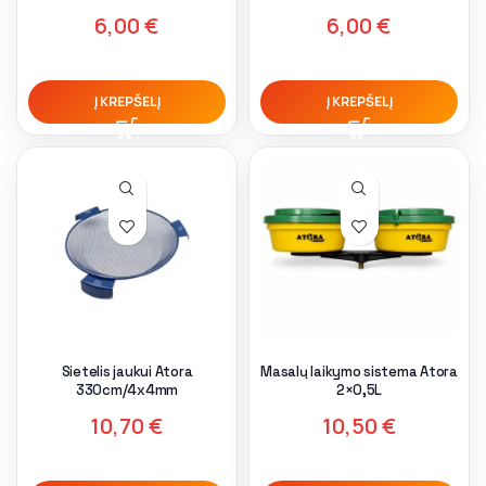
6,00
€
6,00
€
Į KREPŠELĮ
Į KREPŠELĮ
Sietelis jaukui Atora
Masalų laikymo sistema Atora
330cm/4x4mm
2×0,5L
10,70
€
10,50
€