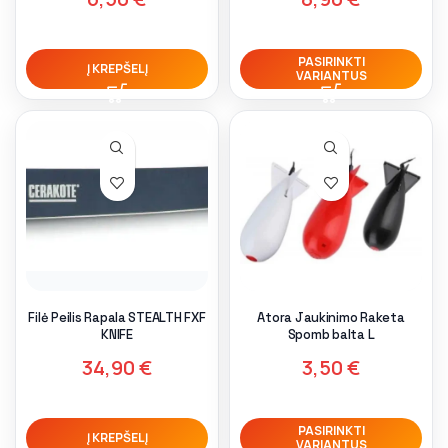
PASIRINKTI
Į KREPŠELĮ
VARIANTUS
Filė Peilis Rapala STEALTH FXF
Atora Jaukinimo Raketa
KNIFE
Spomb balta L
34,90
€
3,50
€
PASIRINKTI
Į KREPŠELĮ
VARIANTUS