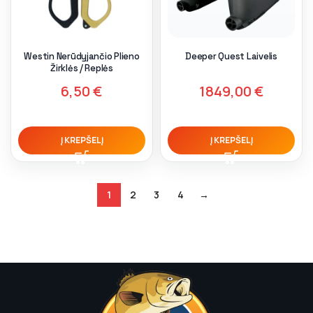
Westin Nerūdyjančio Plieno
Deeper Quest Laivelis
Žirklės / Replės
6,50
€
1849,00
€
Į KREPŠELĮ
Į KREPŠELĮ
1
2
3
4
→