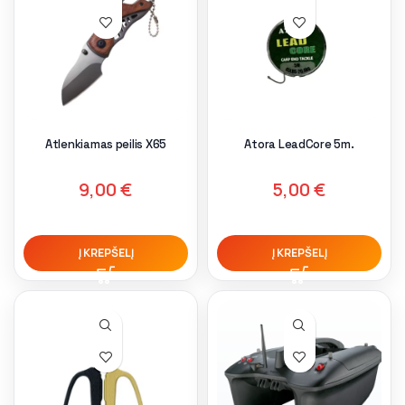
Atlenkiamas peilis X65
Atora LeadCore 5m.
9,00
€
5,00
€
Į KREPŠELĮ
Į KREPŠELĮ