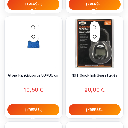
Į KREPŠELĮ
Į KREPŠELĮ
Atora Rankšluostis 50×80 cm
NGT Quickfish Svarstyklės
10,50
€
20,00
€
Į KREPŠELĮ
Į KREPŠELĮ