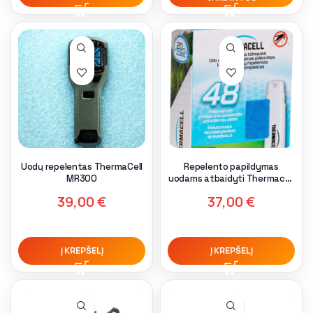
Uodų repelentas ThermaCell
Repelento papildymas
MR300
uodams atbaidyti Thermacell
Refill 48h R-4&TC
39,00
€
37,00
€
Į KREPŠELĮ
Į KREPŠELĮ