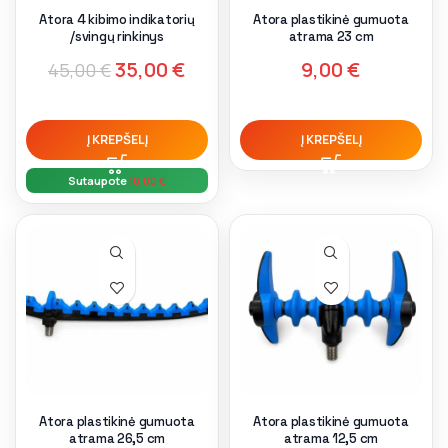
Atora 4 kibimo indikatorių
Atora plastikinė gumuota
/svingų rinkinys
atrama 23 cm
35,00
€
9,00
€
45,00
€
Į KREPŠELĮ
Į KREPŠELĮ
Sutaupote
10,00
€
Atora plastikinė gumuota
Atora plastikinė gumuota
atrama 26,5 cm
atrama 12,5 cm