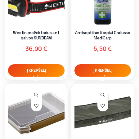
Westin prožektorius ant
Antiseptikas Karpiui Cralusso
galvos SUNBEAM
MediCarp
36,00
€
5,50
€
Į KREPŠELĮ
Į KREPŠELĮ