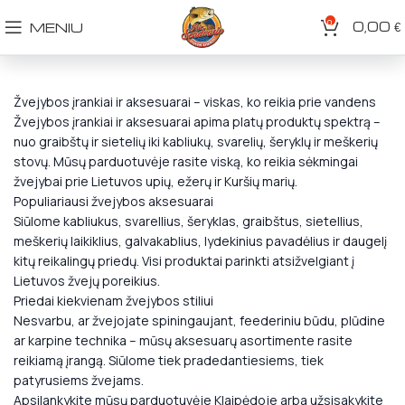
0
0,00
MENIU
€
Žvejybos įrankiai ir aksesuarai – viskas, ko reikia prie vandens
Žvejybos įrankiai ir aksesuarai apima platų produktų spektrą –
nuo graibštų ir sietelių iki kabliukų, svarelių, šeryklų ir meškerių
stovų. Mūsų parduotuvėje rasite viską, ko reikia sėkmingai
žvejybai prie Lietuvos upių, ežerų ir Kuršių marių.
Populiariausi žvejybos aksesuarai
Siūlome kabliukus, svarellius, šeryklas, graibštus, sietellius,
meškerių laikiklius, galvakablius, lydekinius pavadėlius ir daugelį
kitų reikalingų priedų. Visi produktai parinkti atsižvelgiant į
Lietuvos žvejų poreikius.
Priedai kiekvienam žvejybos stiliui
Nesvarbu, ar žvejojate spiningaujant, feederiniu būdu, plūdine
ar karpine technika – mūsų aksesuarų asortimente rasite
reikiamą įrangą. Siūlome tiek pradedantiesiems, tiek
patyrusiems žvejams.
Apsilankykite mūsų parduotuvėje Klaipėdoje arba užsisakykite