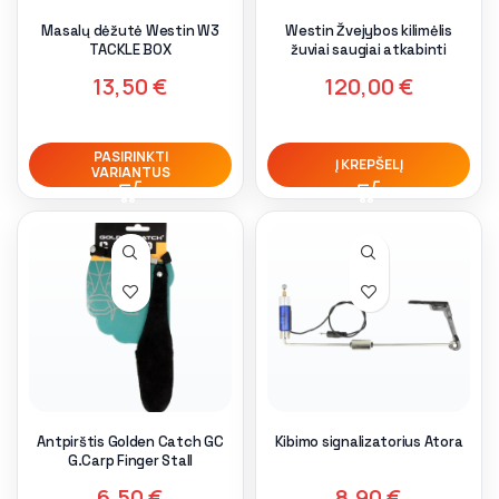
Masalų dėžutė Westin W3
Westin Žvejybos kilimėlis
TACKLE BOX
žuviai saugiai atkabinti
13,50
€
120,00
€
PASIRINKTI
Į KREPŠELĮ
VARIANTUS
Antpirštis Golden Catch GC
Kibimo signalizatorius Atora
G.Carp Finger Stall
6,50
€
8,90
€