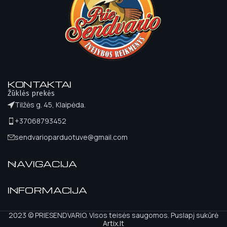
KONTAKTAI
Žūklės prekės
Tilžės g. 45, Klaipėda.
+37068793452
sendvarioparduotuve@gmail.com
NAVIGACIJA
INFORMACIJA
2023 © PRIESENDVARIO. Visos teisės saugomos. Puslapį sukūrė
Artix.lt