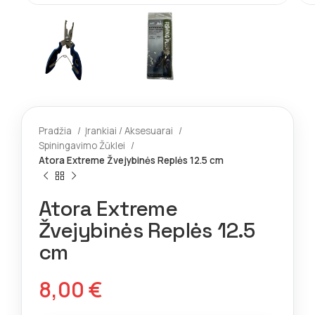
Pradžia
Įrankiai / Aksesuarai
Spiningavimo Žūklei
Atora Extreme Žvejybinės Replės 12.5 cm
Atora Extreme
Žvejybinės Replės 12.5
cm
8,00
€