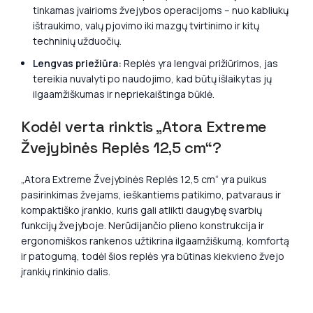
tinkamas įvairioms žvejybos operacijoms – nuo kabliukų
ištraukimo, valų pjovimo iki mazgų tvirtinimo ir kitų
techninių užduočių.
Lengvas priežiūra:
Replės yra lengvai prižiūrimos, jas
tereikia nuvalyti po naudojimo, kad būtų išlaikytas jų
ilgaamžiškumas ir nepriekaištinga būklė.
Kodėl verta rinktis „Atora Extreme
Žvejybinės Replės 12,5 cm“?
„Atora Extreme Žvejybinės Replės 12,5 cm“ yra puikus
pasirinkimas žvejams, ieškantiems patikimo, patvaraus ir
kompaktiško įrankio, kuris gali atlikti daugybę svarbių
funkcijų žvejyboje. Nerūdijančio plieno konstrukcija ir
ergonomiškos rankenos užtikrina ilgaamžiškumą, komfortą
ir patogumą, todėl šios replės yra būtinas kiekvieno žvejo
įrankių rinkinio dalis.