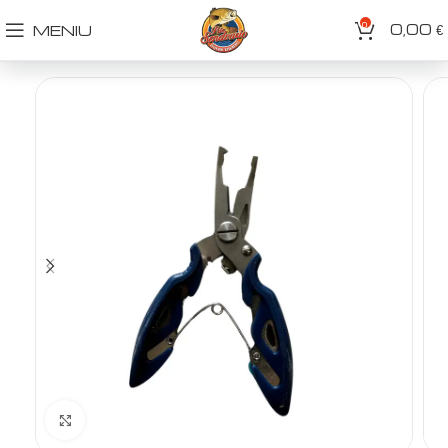
0
0,00
MENIU
€
Spustelėkite norėdami padidinti