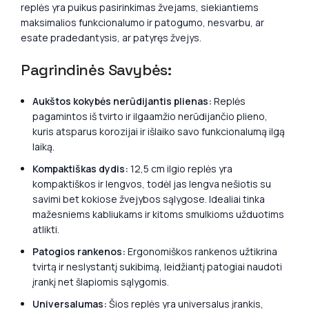
replės yra puikus pasirinkimas žvejams, siekiantiems
maksimalios funkcionalumo ir patogumo, nesvarbu, ar
esate pradedantysis, ar patyręs žvejys.
Pagrindinės Savybės:
Aukštos kokybės nerūdijantis plienas:
Replės
pagamintos iš tvirto ir ilgaamžio nerūdijančio plieno,
kuris atsparus korozijai ir išlaiko savo funkcionalumą ilgą
laiką.
Kompaktiškas dydis:
12,5 cm ilgio replės yra
kompaktiškos ir lengvos, todėl jas lengva nešiotis su
savimi bet kokiose žvejybos sąlygose. Idealiai tinka
mažesniems kabliukams ir kitoms smulkioms užduotims
atlikti.
Patogios rankenos:
Ergonomiškos rankenos užtikrina
tvirtą ir neslystantį sukibimą, leidžiantį patogiai naudoti
įrankį net šlapiomis sąlygomis.
Universalumas:
Šios replės yra universalus įrankis,