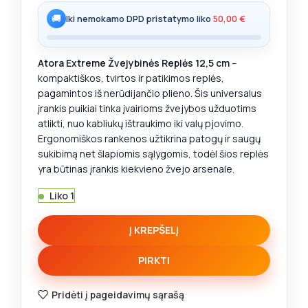
🚚
Iki nemokamo DPD pristatymo liko
50,00
€
Atora Extreme Žvejybinės Replės 12,5 cm
–
kompaktiškos, tvirtos ir patikimos replės,
pagamintos iš nerūdijančio plieno. Šis universalus
įrankis puikiai tinka įvairioms žvejybos užduotims
atlikti, nuo kabliukų ištraukimo iki valų pjovimo.
Ergonomiškos rankenos užtikrina patogų ir saugų
sukibimą net šlapiomis sąlygomis, todėl šios replės
yra būtinas įrankis kiekvieno žvejo arsenale.
Liko 1
Į KREPŠELĮ
PIRKTI
Pridėti į pageidavimų sąrašą