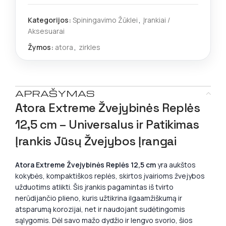
Kategorijos:
Spiningavimo Žūklei
,
Įrankiai /
Aksesuarai
Žymos:
atora
,
zirkles
APRAŠYMAS
Atora Extreme Žvejybinės Replės
12,5 cm – Universalus ir Patikimas
Įrankis Jūsų Žvejybos Įrangai
Atora Extreme Žvejybinės Replės 12,5 cm
yra aukštos
kokybės, kompaktiškos replės, skirtos įvairioms žvejybos
užduotims atlikti. Šis įrankis pagamintas iš tvirto
nerūdijančio plieno, kuris užtikrina ilgaamžiškumą ir
atsparumą korozijai, net ir naudojant sudėtingomis
sąlygomis. Dėl savo mažo dydžio ir lengvo svorio, šios