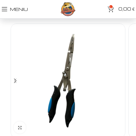
0
0,00
MENIU
€
Spustelėkite norėdami padidinti