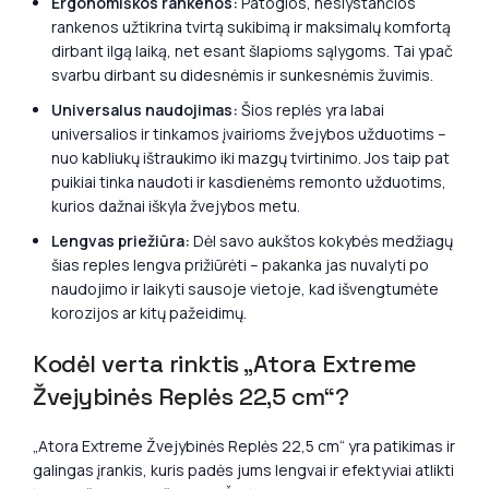
Ergonomiškos rankenos:
Patogios, neslystančios
rankenos užtikrina tvirtą sukibimą ir maksimalų komfortą
dirbant ilgą laiką, net esant šlapioms sąlygoms. Tai ypač
svarbu dirbant su didesnėmis ir sunkesnėmis žuvimis.
Universalus naudojimas:
Šios replės yra labai
universalios ir tinkamos įvairioms žvejybos užduotims –
nuo kabliukų ištraukimo iki mazgų tvirtinimo. Jos taip pat
puikiai tinka naudoti ir kasdienėms remonto užduotims,
kurios dažnai iškyla žvejybos metu.
Lengvas priežiūra:
Dėl savo aukštos kokybės medžiagų
šias reples lengva prižiūrėti – pakanka jas nuvalyti po
naudojimo ir laikyti sausoje vietoje, kad išvengtumėte
korozijos ar kitų pažeidimų.
Kodėl verta rinktis „Atora Extreme
Žvejybinės Replės 22,5 cm“?
„Atora Extreme Žvejybinės Replės 22,5 cm“ yra patikimas ir
galingas įrankis, kuris padės jums lengvai ir efektyviai atlikti