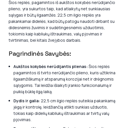
Šios replės, pagamintos iš aukštos kokybės nerūdijančio
plieno, yra sukurtos taip, kad atlaikytų net sunkiausias
sąlygas ir būtų ilgaamžės. 22,5 cm ilgio replės yra
pakankamai didelės, kad būtų patogu naudoti dirbant su
didesnėmis žuvimis ir sudėtingesnėmis užduotimis,
tokiomis kaip kabliukų ištraukimas, valų pjovimas ir
tvirtinimas, bei kitais žvejybos darbais.
Pagrindinės Savybės:
Aukštos kokybės nerūdijantis plienas:
Šios replės
pagamintos iš tvirto nerūdijančio plieno, kuris užtikrina
ilgaamžiškumą ir atsparumą korozijai net ir drėgnomis
sąlygomis. Tai leidžia išlaikyti įrankio funkcionalumą ir
puikią būklę ilgą laiką.
Dydis ir galia:
22,5 cm ilgio replės suteikia pakankamą
jėgą ir kontrolę, leidžiančią atlikti sunkias užduotis,
tokias kaip didelių kabliukų ištraukimas ar tvirtų valų
pjovimas.