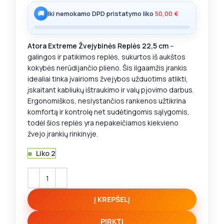
🚚
Iki nemokamo DPD pristatymo liko
50,00
€
Atora Extreme Žvejybinės Replės 22,5 cm
–
galingos ir patikimos replės, sukurtos iš aukštos
kokybės nerūdijančio plieno. Šis ilgaamžis įrankis
idealiai tinka įvairioms žvejybos užduotims atlikti,
įskaitant kabliukų ištraukimo ir valų pjovimo darbus.
Ergonomiškos, neslystančios rankenos užtikrina
komfortą ir kontrolę net sudėtingomis sąlygomis,
todėl šios replės yra nepakeičiamos kiekvieno
žvejo įrankių rinkinyje.
Liko 2
Į KREPŠELĮ
PIRKTI