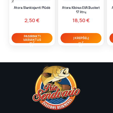
Atora Slankiojanti Plūdė
Atora Kibiras EVA Bucket
17 litrų
2,50
€
18,50
€
PASIRINKTI
Į KREPŠELĮ
VARIANTUS