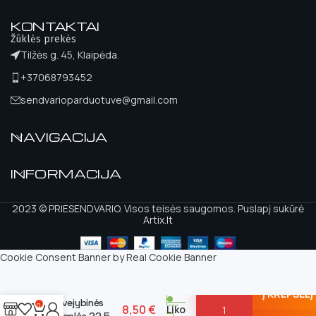
KONTAKTAI
Žūklės prekės
Tilžės g. 45, Klaipėda.
+37068793452
sendvarioparduotuve@gmail.com
NAVIGACIJA
INFORMACIJA
2023 © PRIESENDVARIO. Visos teisės saugomos. Puslapį sukūrė
Artix.lt
Cookie Consent Banner by Real Cookie Banner
Atora Extreme
Į KREPŠELĮ
Žvejybinės
0
8,50
€
Liko