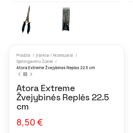
Pradžia
Įrankiai / Aksesuarai
Spiningavimo Žūklei
Atora Extreme Žvejybinės Replės 22.5 cm
Atora Extreme
Žvejybinės Replės 22.5
cm
8,50
€