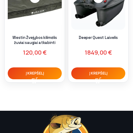
Westin Žvejybos kilimėlis
Deeper Quest Laivelis
žuviai saugiai atkabinti
120,00
€
1849,00
€
Į KREPŠELĮ
Į KREPŠELĮ