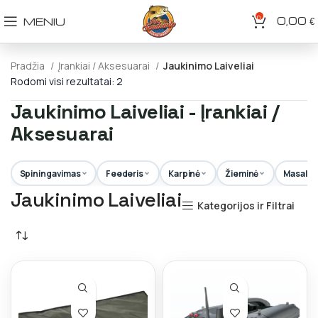
0
0,00
MENIU
€
Pradžia
Įrankiai / Aksesuarai
Jaukinimo Laiveliai
Rodomi visi rezultatai: 2
Jaukinimo Laiveliai - Įrankiai /
Aksesuarai
Spiningavimas
Feederis
Karpinė
Žieminė
Masalai
Jaukinimo Laiveliai
Kategorijos ir Filtrai