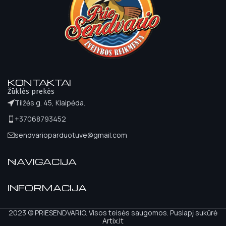
KONTAKTAI
Žūklės prekės
Tilžės g. 45, Klaipėda.
+37068793452
sendvarioparduotuve@gmail.com
NAVIGACIJA
INFORMACIJA
2023 © PRIESENDVARIO. Visos teisės saugomos. Puslapį sukūrė
Artix.lt