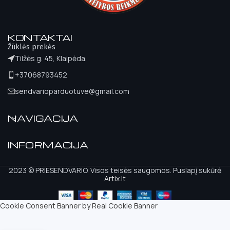
KONTAKTAI
Žūklės prekės
Tilžės g. 45, Klaipėda.
+37068793452
sendvarioparduotuve@gmail.com
NAVIGACIJA
INFORMACIJA
2023 © PRIESENDVARIO. Visos teisės saugomos. Puslapį sukūrė
Artix.lt
Cookie Consent Banner by Real Cookie Banner