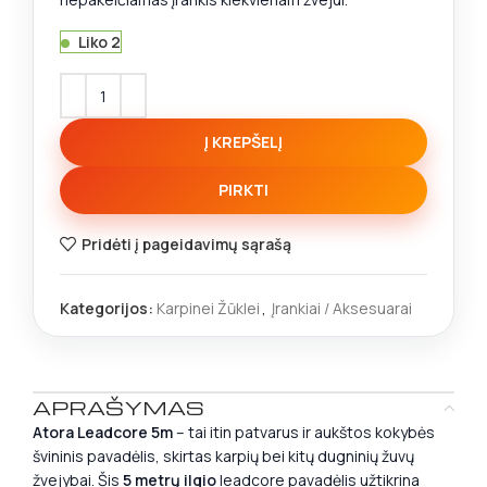
Liko 2
Į KREPŠELĮ
PIRKTI
Pridėti į pageidavimų sąrašą
Kategorijos:
Karpinei Žūklei
,
Įrankiai / Aksesuarai
APRAŠYMAS
Atora Leadcore 5m
– tai itin patvarus ir aukštos kokybės
švininis pavadėlis, skirtas karpių bei kitų dugninių žuvų
žvejybai. Šis
5 metrų ilgio
leadcore pavadėlis užtikrina