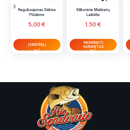
Reguliuojamas Dėklas
Silikoninis Meškerių
Plūdėms
Laikiklis
5,00
€
1,50
€
PASIRINKTI
Į KREPŠELĮ
VARIANTUS