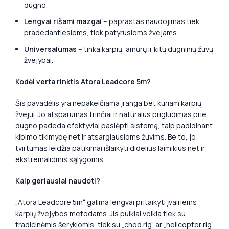
dugno.
Lengvai rišami mazgai
– paprastas naudojimas tiek
pradedantiesiems, tiek patyrusiems žvejams.
Universalumas
– tinka karpių, amūrų ir kitų dugninių žuvų
žvejybai.
Kodėl verta rinktis Atora Leadcore 5m?
Šis pavadėlis yra nepakeičiama įranga bet kuriam karpių
žvejui. Jo atsparumas trinčiai ir natūralus prigludimas prie
dugno padeda efektyviai paslėpti sistemą, taip padidinant
kibimo tikimybę net ir atsargiausioms žuvims. Be to, jo
tvirtumas leidžia patikimai išlaikyti didelius laimikius net ir
ekstremaliomis sąlygomis.
Kaip geriausiai naudoti?
„Atora Leadcore 5m“ galima lengvai pritaikyti įvairiems
karpių žvejybos metodams. Jis puikiai veikia tiek su
tradicinėmis šeryklomis, tiek su „chod rig“ ar „helicopter rig“