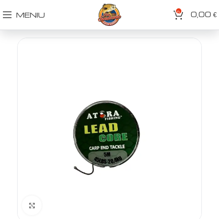
0
0,00
MENIU
€
Spustelėkite norėdami padidinti