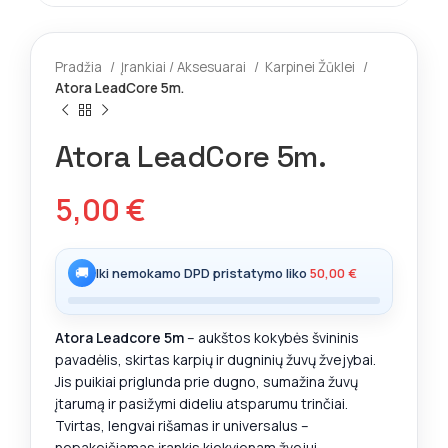
Pradžia
Įrankiai / Aksesuarai
Karpinei Žūklei
Atora LeadCore 5m.
Atora LeadCore 5m.
5,00
€
🚚
Iki nemokamo DPD pristatymo liko
50,00
€
Atora Leadcore 5m
– aukštos kokybės švininis
pavadėlis, skirtas karpių ir dugninių žuvų žvejybai.
Jis puikiai priglunda prie dugno, sumažina žuvų
įtarumą ir pasižymi dideliu atsparumu trinčiai.
Tvirtas, lengvai rišamas ir universalus –
nepakeičiamas įrankis kiekvienam žvejui.