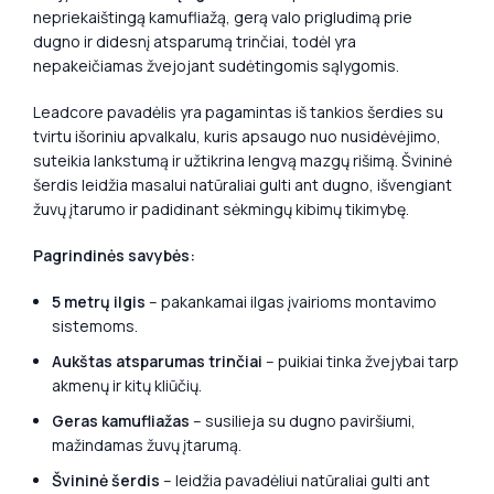
nepriekaištingą kamufliažą, gerą valo prigludimą prie
dugno ir didesnį atsparumą trinčiai, todėl yra
nepakeičiamas žvejojant sudėtingomis sąlygomis.
Leadcore pavadėlis yra pagamintas iš tankios šerdies su
tvirtu išoriniu apvalkalu, kuris apsaugo nuo nusidėvėjimo,
suteikia lankstumą ir užtikrina lengvą mazgų rišimą. Švininė
šerdis leidžia masalui natūraliai gulti ant dugno, išvengiant
žuvų įtarumo ir padidinant sėkmingų kibimų tikimybę.
Pagrindinės savybės:
5 metrų ilgis
– pakankamai ilgas įvairioms montavimo
sistemoms.
Aukštas atsparumas trinčiai
– puikiai tinka žvejybai tarp
akmenų ir kitų kliūčių.
Geras kamufliažas
– susilieja su dugno paviršiumi,
mažindamas žuvų įtarumą.
Švininė šerdis
– leidžia pavadėliui natūraliai gulti ant