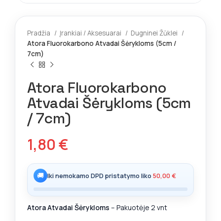
Pradžia
Įrankiai / Aksesuarai
Dugninei Žūklei
Atora Fluorokarbono Atvadai Šėrykloms (5cm /
7cm)
Atora Fluorokarbono
Atvadai Šėrykloms (5cm
/ 7cm)
1,80
€
🚚
Iki nemokamo DPD pristatymo liko
50,00
€
Atora Atvadai Šėrykloms
– Pakuotėje 2 vnt