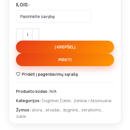
ILGIS
Į KREPŠELĮ
PIRKTI
Pridėti į pageidavimų sąrašą
Produkto kodas:
N/A
Kategorijos:
Dugninei Žūklei
,
Įrankiai / Aksesuarai
Žymos:
atora
,
atvadai
,
dugninė
,
serykloms
,
zukle