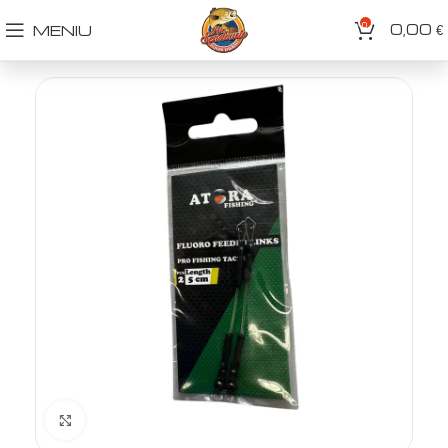
0
0,00
MENIU
€
Spustelėkite norėdami padidinti