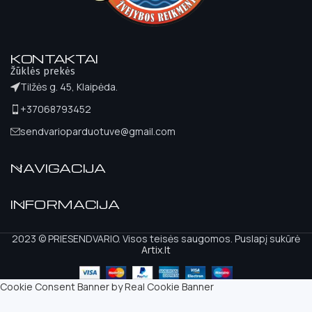
KONTAKTAI
Žūklės prekės
Tilžės g. 45, Klaipėda.
+37068793452
sendvarioparduotuve@gmail.com
NAVIGACIJA
INFORMACIJA
2023 © PRIESENDVARIO. Visos teisės saugomos. Puslapį sukūrė
Artix.lt
Cookie Consent Banner by Real Cookie Banner
Atora