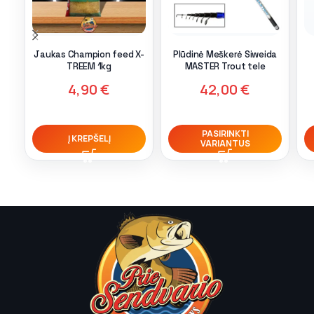
Jaukas Champion feed X-
Plūdinė Meškerė Siweida
TREEM 1kg
MASTER Trout tele
4,90
€
42,00
€
PASIRINKTI
Į KREPŠELĮ
VARIANTUS