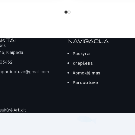
KTAI
NAVIGACIJA
kės
 45, Klaipėda.
Paskyra
93452
Krepšelis
ioparduotuve@gmail.com
Apmokėjimas
Parduotuvė
 sukūrė
Artix.lt