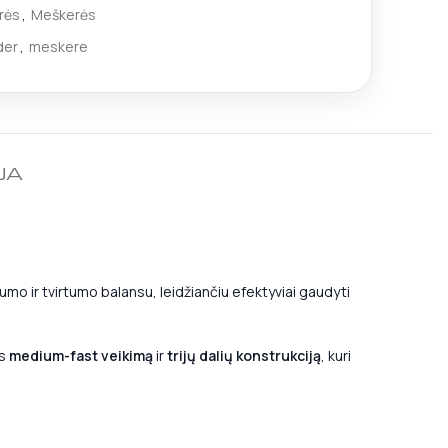
rės
,
Meškerės
der
,
meskere
JA
rumo ir tvirtumo balansu, leidžiančiu efektyviai gaudyti
os
medium-fast veikimą
ir
trijų dalių konstrukciją
, kuri