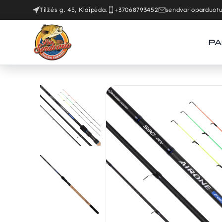
Tilžės g. 45, Klaipėda.
+37068793452
sendvarioparduo
PA