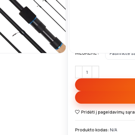
🚚
Iki nemokamo DPD pris
Dugninė Meškerė Golden Catch 
kaip: kuoja, karšis, karosas, ly
inti
MEŠKERĖ
Pridėti į pageidavimų sąra
Produkto kodas:
N/A