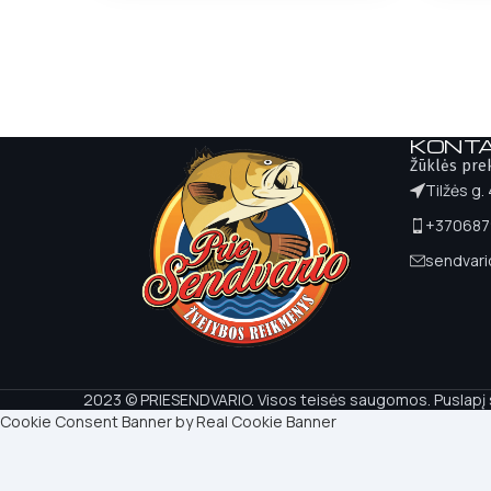
KONTA
Žūklės pre
Tilžės g.
+370687
sendvar
2023 © PRIESENDVARIO. Visos teisės saugomos. Puslapį
Cookie Consent Banner by Real Cookie Banner