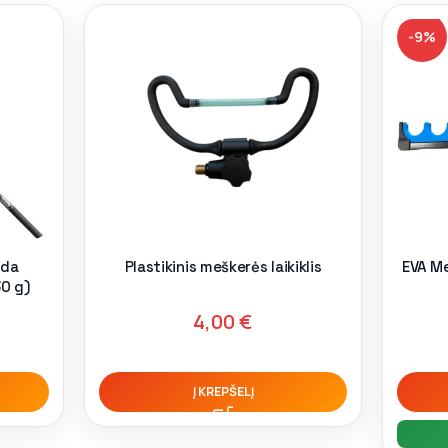
-9%
ida
Plastikinis meškerės laikiklis
EVA Me
30 g)
4,00
€
Į KREPŠELĮ