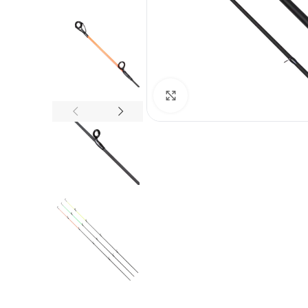
Spustelėkite norėdami padid