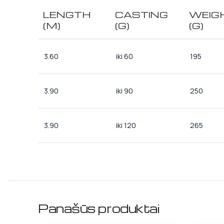
LENGTH
CASTING
WEIG
(M)
(G)
(G)
3.60
iki 60
195
3.90
iki 90
250
3.90
iki 120
265
Panašūs produktai