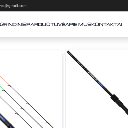
tuve@gmail.com
GRINDINIS
PARDUOTUVĖ
APIE MUS
KONTAKTAI
Pradžia
Meškerės
Dugninė
Dugninė Meškerė Golden Catch
Dugninė 
Catch Ai
109,00
€