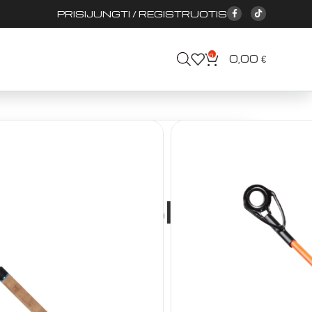
PRISIJUNGTI / REGISTRUOTIS
0
0,00
€
s meškerės
 Airone Feeder
Meškerė Golden
rone Feeder