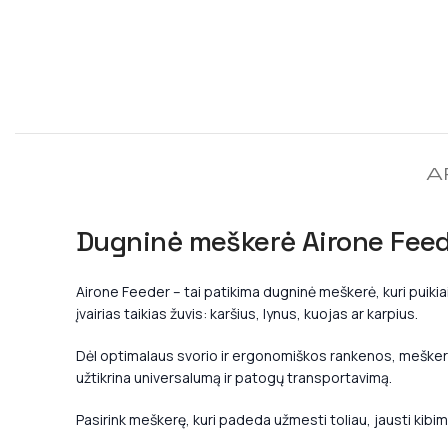
A
Dugninė meškerė Airone Feed
Airone Feeder – tai patikima dugninė meškerė, kuri puikiai
įvairias taikias žuvis: karšius, lynus, kuojas ar karpius.
Dėl optimalaus svorio ir ergonomiškos rankenos, mešker
užtikrina universalumą ir patogų transportavimą.
Pasirink meškerę, kuri padeda užmesti toliau, jausti kibimą ti