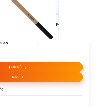
tatymo liko
50,00
€
Airone Feeder – Puikiai tinka žvejojant tokias žuvis
nas
Į KREPŠELĮ
PIRKTI
šą