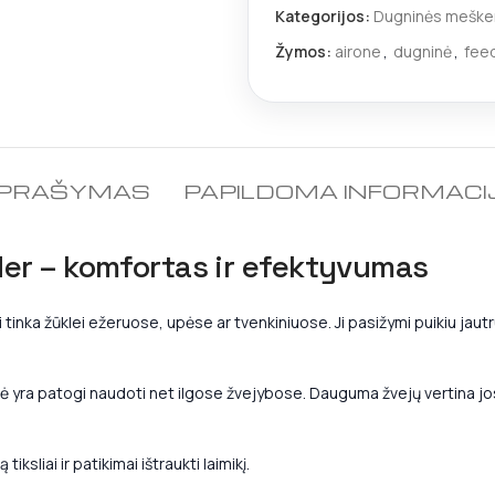
Kategorijos:
Dugninės meške
Žymos:
airone
,
dugninė
,
fee
PRAŠYMAS
PAPILDOMA INFORMACI
er – komfortas ir efektyvumas
 tinka žūklei ežeruose, upėse ar tvenkiniuose. Ji pasižymi puikiu jaut
ė yra patogi naudoti net ilgose žvejybose. Dauguma žvejų vertina j
ksliai ir patikimai ištraukti laimikį.