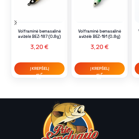
Volframinė bemasalinė
Volframinė bemasalinė
avižėlė BEZ-187 (0.8g)
avižėlė BEZ-191 (0.8g)
3,20
€
3,20
€
Į KREPŠELĮ
Į KREPŠELĮ