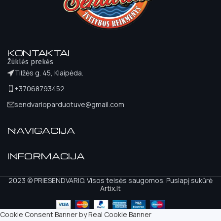
KONTAKTAI
Žūklės prekės
Tilžės g. 45, Klaipėda.
+37068793452
sendvarioparduotuve@gmail.com
NAVIGACIJA
INFORMACIJA
2023 © PRIESENDVARIO. Visos teisės saugomos. Puslapį sukūrė
Artix.lt
Cookie Consent Banner by Real Cookie Banner