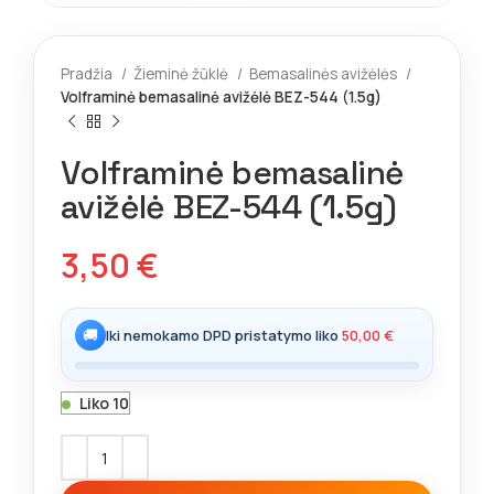
Pradžia
Žieminė žūklė
Bemasalinės avižėlės
Volframinė bemasalinė avižėlė BEZ-544 (1.5g)
Volframinė bemasalinė
avižėlė BEZ-544 (1.5g)
3,50
€
🚚
Iki nemokamo DPD pristatymo liko
50,00
€
Liko 10