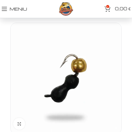
0
0,00
MENIU
€
Spustelėkite norėdami padidinti