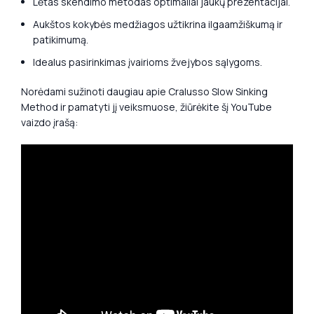
Lėtas skendimo metodas optimaliai jaukų prezentacijai.
Aukštos kokybės medžiagos užtikrina ilgaamžiškumą ir
patikimumą.
Idealus pasirinkimas įvairioms žvejybos sąlygoms.
Norėdami sužinoti daugiau apie Cralusso Slow Sinking
Method ir pamatyti jį veiksmuose, žiūrėkite šį YouTube
vaizdo įrašą: