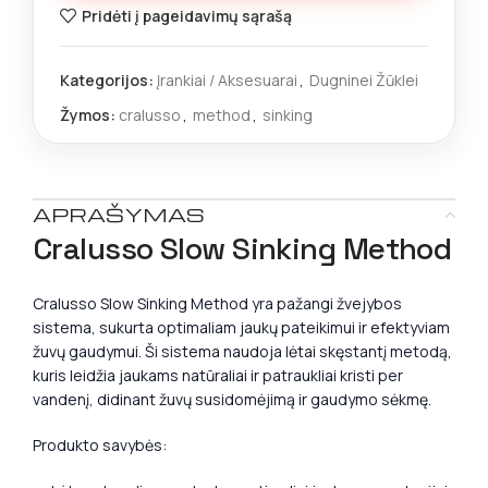
Pridėti į pageidavimų sąrašą
Kategorijos:
Įrankiai / Aksesuarai
,
Dugninei Žūklei
Žymos:
cralusso
,
method
,
sinking
APRAŠYMAS
Cralusso Slow Sinking Method
Cralusso Slow Sinking Method yra pažangi žvejybos
sistema, sukurta optimaliam jaukų pateikimui ir efektyviam
žuvų gaudymui. Ši sistema naudoja lėtai skęstantį metodą,
kuris leidžia jaukams natūraliai ir patraukliai kristi per
vandenį, didinant žuvų susidomėjimą ir gaudymo sėkmę.
Produkto savybės: