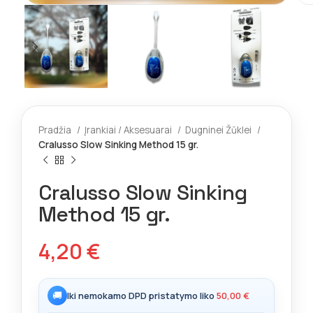
Pradžia
Įrankiai / Aksesuarai
Dugninei Žūklei
Cralusso Slow Sinking Method 15 gr.
Cralusso Slow Sinking
Method 15 gr.
4,20
€
🚚
Iki nemokamo DPD pristatymo liko
50,00
€