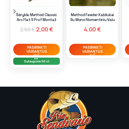
Šėrykla Method Classic
Method Feeder Kabliukai
Arc Flat S Prof Montaž
Su Monofilomentiniu Valu
2,00
€
4,00
€
2,50
€
PASIRINKTI
PASIRINKTI
VARIANTUS
VARIANTUS
Sutaupote 50 ct