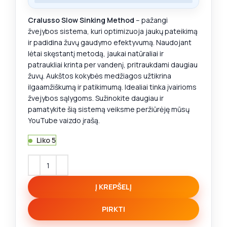
Cralusso Slow Sinking Method
– pažangi
žvejybos sistema, kuri optimizuoja jaukų pateikimą
ir padidina žuvų gaudymo efektyvumą. Naudojant
lėtai skęstantį metodą, jaukai natūraliai ir
patraukliai krinta per vandenį, pritraukdami daugiau
žuvų. Aukštos kokybės medžiagos užtikrina
ilgaamžiškumą ir patikimumą. Idealiai tinka įvairioms
žvejybos sąlygoms. Sužinokite daugiau ir
pamatykite šią sistemą veiksme peržiūrėję mūsų
YouTube vaizdo įrašą.
Liko 5
Į KREPŠELĮ
PIRKTI