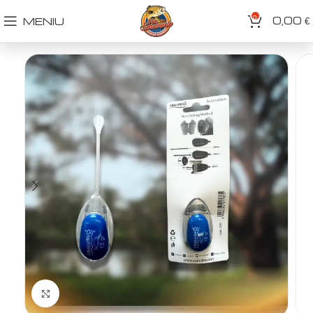
0
0,00
MENIU
€
Spustelėkite norėdami padidinti