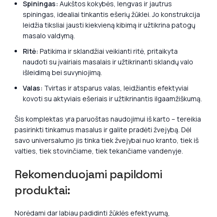
Spiningas:
Aukštos kokybės, lengvas ir jautrus
spiningas, idealiai tinkantis ešerių žūklei. Jo konstrukcija
leidžia tiksliai jausti kiekvieną kibimą ir užtikrina patogų
masalo valdymą.
Ritė:
Patikima ir sklandžiai veikianti ritė, pritaikyta
naudoti su įvairiais masalais ir užtikrinanti sklandų valo
išleidimą bei suvyniojimą.
Valas:
Tvirtas ir atsparus valas, leidžiantis efektyviai
kovoti su aktyviais ešeriais ir užtikrinantis ilgaamžiškumą.
Šis komplektas yra paruoštas naudojimui iš karto – tereikia
pasirinkti tinkamus masalus ir galite pradėti žvejybą. Dėl
savo universalumo jis tinka tiek žvejybai nuo kranto, tiek iš
valties, tiek stovinčiame, tiek tekančiame vandenyje.
Rekomenduojami papildomi
produktai:
Norėdami dar labiau padidinti žūklės efektyvumą,