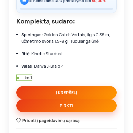
🚚
Iki nemokamo DPD pristatymo liko
50,00
€
Komplektą sudaro:
Spiningas
: Golden Catch Vertais, ilgis 2.36 m,
užmetimo svoris 1.5–8 g, Tubular galūnė
Ritė
: Kinetic Stardust
Valas
: Daiwa J-Braid 4
Liko 1
Į KREPŠELĮ
PIRKTI
Pridėti į pageidavimų sąrašą