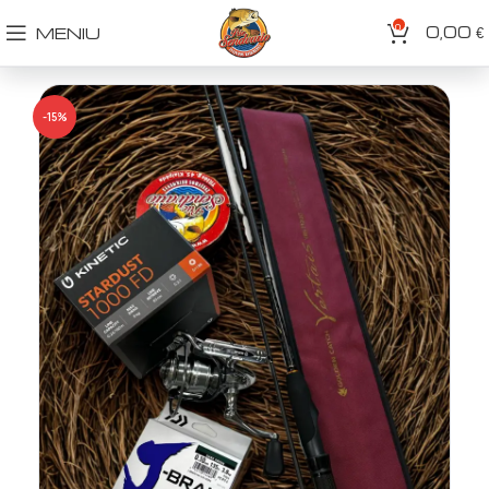
0
0,00
MENIU
€
-15%