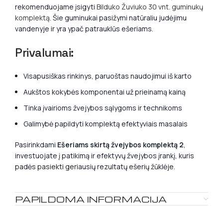
rekomenduojame įsigyti
Bilduko Žuviuko 30 vnt. guminukų
komplektą
. Šie guminukai pasižymi natūraliu judėjimu
vandenyje ir yra ypač patrauklūs ešeriams.
Privalumai:
Visapusiškas rinkinys, paruoštas naudojimui iš karto
Aukštos kokybės komponentai už prieinamą kainą
Tinka įvairioms žvejybos sąlygoms ir technikoms
Galimybė papildyti komplektą efektyviais masalais
Pasirinkdami
Ešeriams skirtą žvejybos komplektą 2
,
investuojate į patikimą ir efektyvų žvejybos įrankį, kuris
padės pasiekti geriausių rezultatų ešerių žūklėje.
PAPILDOMA INFORMACIJA