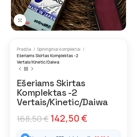
Spustelėkite norėdami padidinti
Pradžia
Spininginiai komplektai
Ešeriams Skirtas Komplektas -2
Vertais/Kinetic/Daiwa
Ešeriams Skirtas
Komplektas -2
Vertais/Kinetic/Daiwa
142,50
€
168,50
€