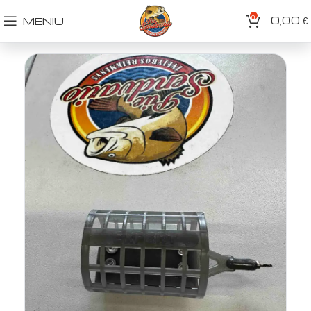
0
0,00
MENIU
€