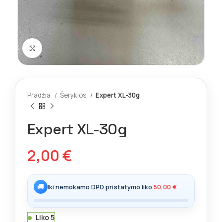
Spustelėkite norėdami padidinti
Pradžia
Šeryklos
Expert XL-30g
Expert XL-30g
2,00
€
🚚
Iki nemokamo DPD pristatymo liko
50,00
€
Liko 5