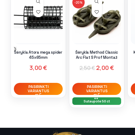
-20%
Šėrykla Atora mega spider
Šėrykla Method Classic
45x65mm
Arc Flat S Prof Montaž
3,00
€
2,00
€
2,50
€
PASIRINKTI
PASIRINKTI
VARIANTUS
VARIANTUS
Sutaupote 50 ct