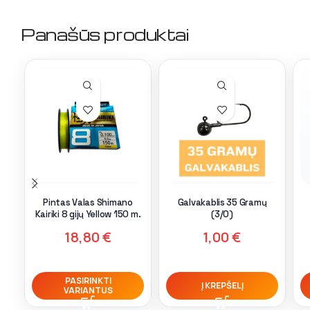
Panašūs produktai
Pintas Valas Shimano
Galvakablis 35 Gramų
Kairiki 8 gijų Yellow 150 m.
(3/0)
18,80
€
1,00
€
PASIRINKTI
Į KREPŠELĮ
VARIANTUS