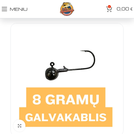
0
0,00
MENIU
€
Spustelėkite norėdami padidinti