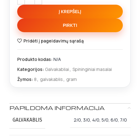
Į KREPŠELĮ
PIRKTI
Pridėti į pageidavimų sąrašą
Produkto kodas:
N/A
Kategorijos:
Galvakabliai
,
Spininginiai masalai
Žymos:
8
,
galvakablis
,
gram
PAPILDOMA INFORMACIJA
GALVAKABLIS
2/0, 3/0, 4/0, 5/0, 6/0, 7/0