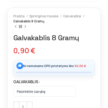
Pradžia
Spininginiai masalai
Galvakabliai
Galvakablis 8 Gramų
Galvakablis 8 Gramų
0,90
€
🚚
Iki nemokamo DPD pristatymo liko
50,00
€
GALVAKABLIS