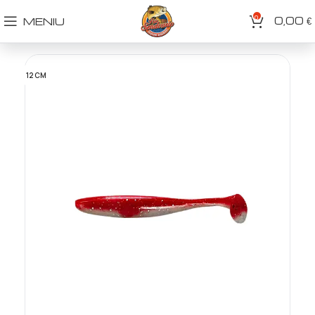
0
0,00
MENIU
€
12 CM