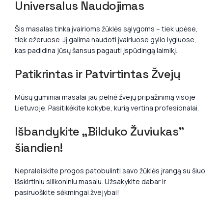
Universalus Naudojimas
Šis masalas tinka įvairioms žūklės sąlygoms – tiek upėse,
tiek ežeruose. Jį galima naudoti įvairiuose gylio lygiuose,
kas padidina jūsų šansus pagauti įspūdingą laimikį.
Patikrintas ir Patvirtintas Žvejų
Mūsų guminiai masalai jau pelnė žvejų pripažinimą visoje
Lietuvoje. Pasitikėkite kokybe, kurią vertina profesionalai.
Išbandykite „Bilduko Žuviukas”
šiandien!
Nepraleiskite progos patobulinti savo žūklės įrangą su šiuo
išskirtiniu silikoniniu masalu. Užsakykite dabar ir
pasiruoškite sėkmingai žvejybai!