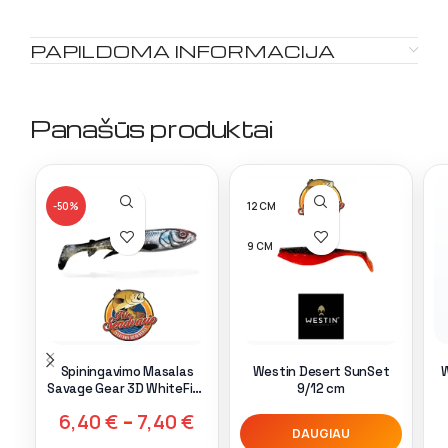
PAPILDOMA INFORMACIJA
Panašūs produktai
-50%
12 CM
9 CM
Spiningavimo Masalas
Westin Desert SunSet
W
Savage Gear 3D WhiteFish
9/12 cm
Shad White Fish
6,40
€
–
7,40
€
DAUGIAU