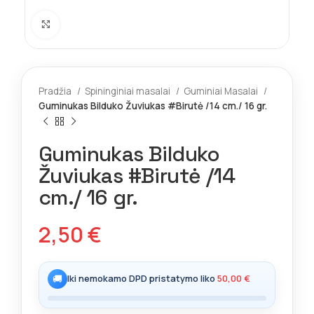
Spustelėkite norėdami padidinti
Pradžia
Spininginiai masalai
Guminiai Masalai
Guminukas Bilduko Žuviukas #Birutė /14 cm./ 16 gr.
Guminukas Bilduko
Žuviukas #Birutė /14
cm./ 16 gr.
2,50
€
🚚
Iki nemokamo DPD pristatymo liko
50,00
€