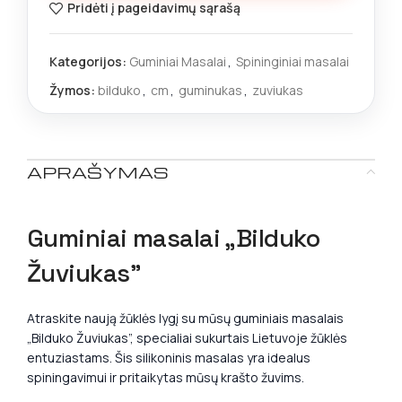
Pridėti į pageidavimų sąrašą
Kategorijos:
Guminiai Masalai
,
Spininginiai masalai
Žymos:
bilduko
,
cm
,
guminukas
,
zuviukas
APRAŠYMAS
Guminiai masalai „Bilduko
Žuviukas”
Atraskite naują žūklės lygį su mūsų guminiais masalais
„Bilduko Žuviukas”, specialiai sukurtais Lietuvoje žūklės
entuziastams. Šis silikoninis masalas yra idealus
spiningavimui ir pritaikytas mūsų krašto žuvims.