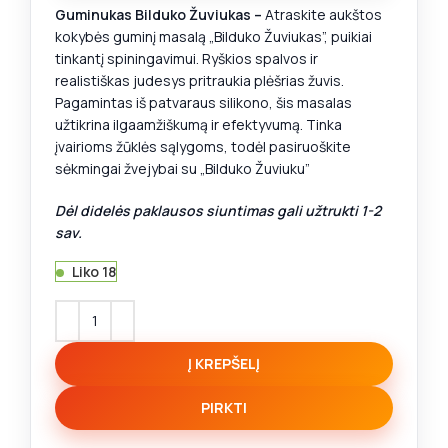
Guminukas Bilduko Žuviukas –
Atraskite aukštos
kokybės guminį masalą „Bilduko Žuviukas”, puikiai
tinkantį spiningavimui. Ryškios spalvos ir
realistiškas judesys pritraukia plėšrias žuvis.
Pagamintas iš patvaraus silikono, šis masalas
užtikrina ilgaamžiškumą ir efektyvumą. Tinka
įvairioms žūklės sąlygoms, todėl pasiruoškite
sėkmingai žvejybai su „Bilduko Žuviuku”
Dėl didelės paklausos siuntimas gali užtrukti 1-2
sav.
Liko 18
Į KREPŠELĮ
PIRKTI