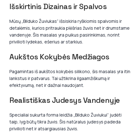
Išskirtinis Dizainas ir Spalvos
Mūsų „Bilduko Žuviukas” išsiskiria ryškiomis spalvomis ir
detalėmis, kurios pritraukia plėšrias žuvis net ir drumstame
vandenyje. Šis masalas yra puikus pasirinkimas, norint
privilioti lydekas, ešerius ar starkius.
Aukštos Kokybės Medžiagos
Pagamintas iš aukštos kokybės silikono, šis masalas yra itin
lankstus ir patvarus. Tai užtikrina ilgaamžiškumą ir
efektyvumą, net ir dažnai naudojant.
Realistiškas Judesys Vandenyje
Specialiai sukurta forma leidžia „Bilduko Žuviukui” judėti
taip, lyg būtų tikra žuvis. Šis natūralus judesys padeda
privilioti net ir atsargiausias žuvis.