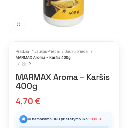
Spustelėkite norėdami padidinti
Pradžia
Jaukai/Priedai
Jaukų priedai
MARMAX Aroma – Karšis 400g
MARMAX Aroma – Karšis
400g
4,70
€
🚚
Iki nemokamo DPD pristatymo liko
50,00
€