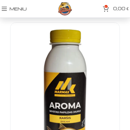
0
0,00
MENIU
€