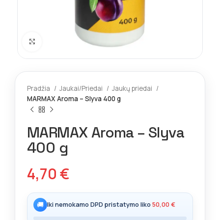
Spustelėkite norėdami padidinti
Pradžia
Jaukai/Priedai
Jaukų priedai
MARMAX Aroma – Slyva 400 g
MARMAX Aroma – Slyva
400 g
4,70
€
🚚
Iki nemokamo DPD pristatymo liko
50,00
€