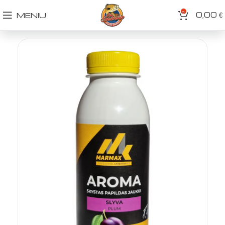
0
0,00
MENIU
€