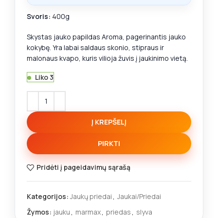
Svoris:
400g
Skystas jauko papildas Aroma, pagerinantis jauko
kokybę. Yra labai saldaus skonio, stipraus ir
malonaus kvapo, kuris vilioja žuvis į jaukinimo vietą.
Liko 3
Į KREPŠELĮ
PIRKTI
Pridėti į pageidavimų sąrašą
Kategorijos:
Jaukų priedai
,
Jaukai/Priedai
Žymos:
jauku
,
marmax
,
priedas
,
slyva