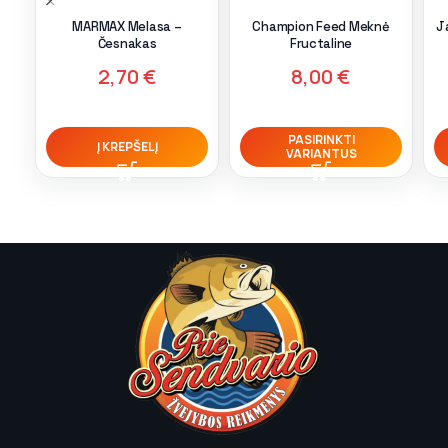
MARMAX Melasa –
Champion Feed Meknė
J
Česnakas
Fructaline
2,70
€
8,00
€
PASIRINKTI
Į KREPŠELĮ
VARIANTUS