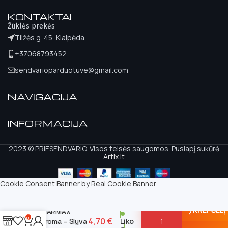
KONTAKTAI
Žūklės prekės
Tilžės g. 45, Klaipėda.
+37068793452
sendvarioparduotuve@gmail.com
NAVIGACIJA
INFORMACIJA
2023 © PRIESENDVARIO. Visos teisės saugomos. Puslapį sukūrė
Artix.lt
Cookie Consent Banner by Real Cookie Banner
Į KREPŠELĮ
MARMAX
0
4,70
€
Liko
Aroma – Slyva