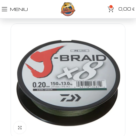
0
0,00
MENIU
€
Spustelėkite norėdami padidinti