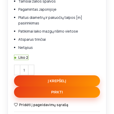
Tamsiai žalios spalvos
Pagamintas Japonijoje
Platus diametrų ir pakuočių talpos [m]
pasirinkimas
Patikimai laiko mazgų rišimo vietose
Atsparus trinčiai
Netąsus
Liko 2
Į KREPŠELĮ
PIRKTI
Pridėti į pageidavimų sąrašą