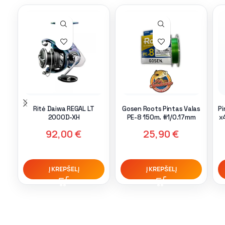
Ritė Daiwa REGAL LT
Gosen Roots Pintas Valas
Pi
2000D-XH
PE-8 150m. #1/0.17mm
x
92,00
€
25,90
€
Į KREPŠELĮ
Į KREPŠELĮ