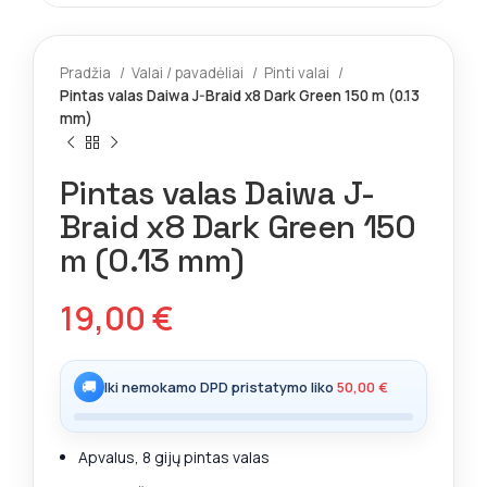
Pradžia
Valai / pavadėliai
Pinti valai
Pintas valas Daiwa J-Braid x8 Dark Green 150 m (0.13
mm)
Pintas valas Daiwa J-
Braid x8 Dark Green 150
m (0.13 mm)
19,00
€
🚚
Iki nemokamo DPD pristatymo liko
50,00
€
Apvalus, 8 gijų pintas valas