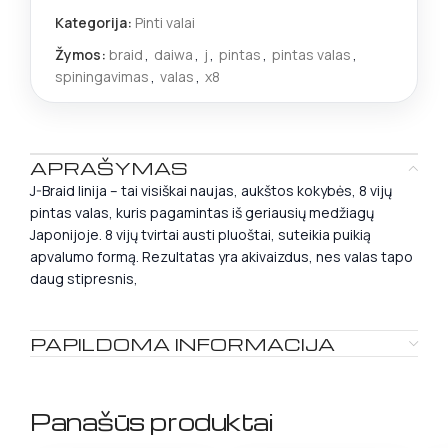
Kategorija:
Pinti valai
Žymos:
braid
,
daiwa
,
j
,
pintas
,
pintas valas
,
spiningavimas
,
valas
,
x8
APRAŠYMAS
J-Braid linija – tai visiškai naujas, aukštos kokybės, 8 vijų
pintas valas, kuris pagamintas iš geriausių medžiagų
Japonijoje. 8 vijų tvirtai austi pluoštai, suteikia puikią
apvalumo formą. Rezultatas yra akivaizdus, nes valas tapo
daug stipresnis,
PAPILDOMA INFORMACIJA
Panašūs produktai