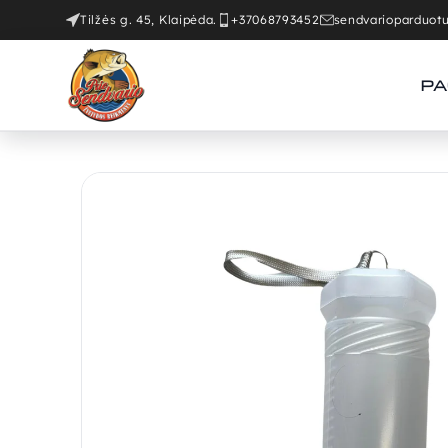
Tilžės g. 45, Klaipėda.
+37068793452
sendvarioparduo
PA