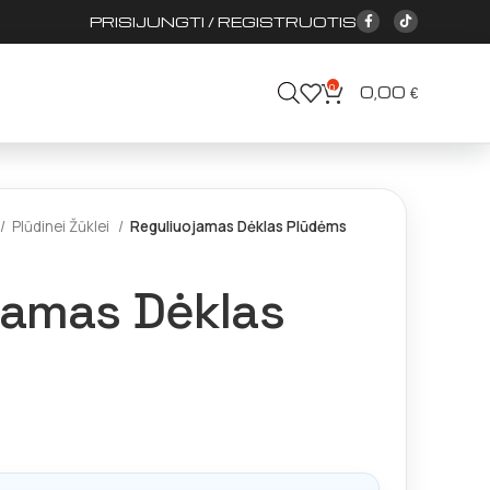
PRISIJUNGTI / REGISTRUOTIS
0
0,00
€
Plūdinei Žūklei
Reguliuojamas Dėklas Plūdėms
jamas Dėklas