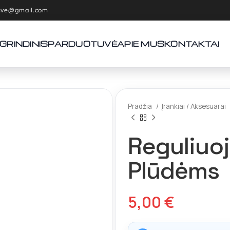
tuve@gmail.com
GRINDINIS
PARDUOTUVĖ
APIE MUS
KONTAKTAI
Pradžia
Įrankiai / Aksesuarai
Reguliuo
Plūdėms
5,00
€