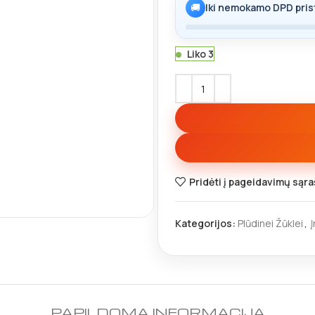
🚚
Iki nemokamo DPD pris
Liko 3
Pridėti į pageidavimų sąra
Kategorijos:
Plūdinei Žūklei
,
PAPILDOMA INFORMACIJA