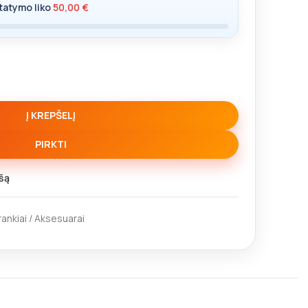
tatymo liko
50,00
€
Į KREPŠELĮ
PIRKTI
šą
Įrankiai / Aksesuarai