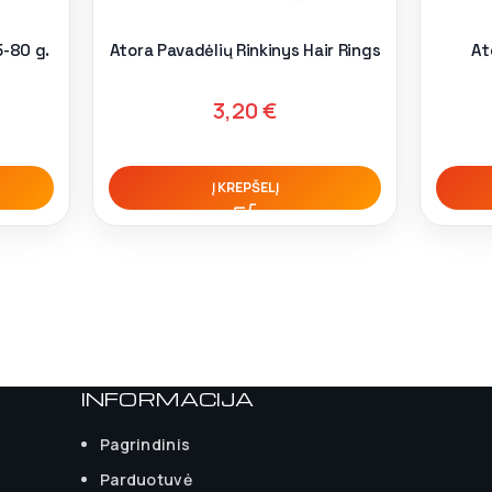
5-80 g.
Atora Pavadėlių Rinkinys Hair Rings
At
3,20
€
Į KREPŠELĮ
INFORMACIJA
Pagrindinis
Parduotuvė