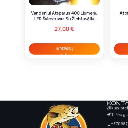
Vandeniui Atsparus 400 Liumenų
Ator
LED Šviestuvas Su Žiebtuvėliu
Pakraunamas USB
27,00
€
Į KREPŠELĮ
KONTA
Žūklės pre
Tilžės g.
+370687