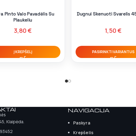
a Pinto Valo Pavadėlis Su
Dugnui Skenuoti Svarelis 4
Plaukeliu
3,80
€
1,50
€
Į KREPŠELĮ
PASIRINKTI VARIANTUS
KTAI
NAVIGACIJA
kės
 45, Klaipėda.
Paskyra
93452
Krepšelis