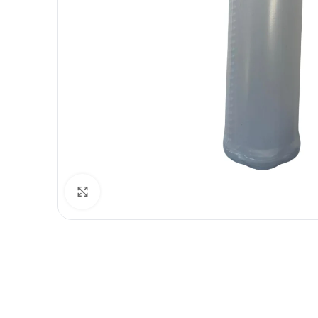
Spustelėkite norėdami padidinti