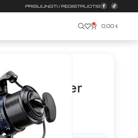
PRISIJUNGTI / REGISTRUOTIS
0
0,00
€
itės
Ritė Okuma 6K Feeder 6000
ma 6K Feeder