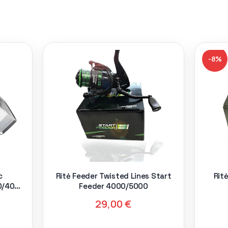
-8%
c
Ritė Feeder Twisted Lines Start
Rit
0/4000
Feeder 4000/5000
29,00
€