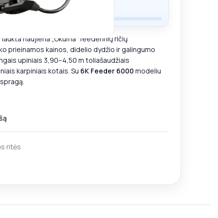
tatymo liko
50,00
€
i laukta naujiena „Okuma“ feederinių ričių
rūko prieinamos kainos, didelio dydžio ir galingumo
lingais upiniais 3,90–4,50 m toliašaudžiais
iais karpiniais kotais. Su
6K Feeder 6000
modeliu
 spragą.
šą
s ritės