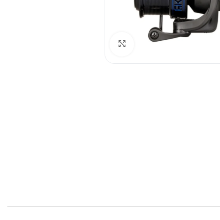
Spustelėkite norėdami padid