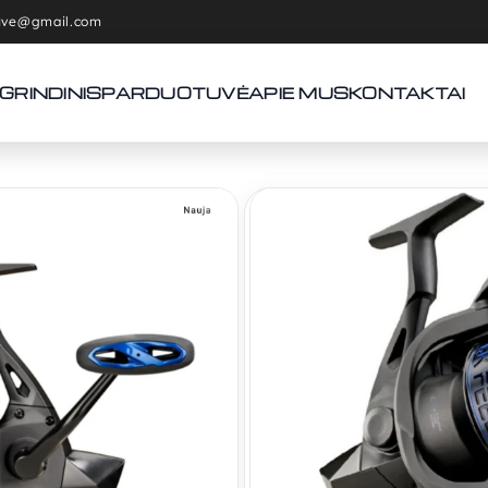
tuve@gmail.com
GRINDINIS
PARDUOTUVĖ
APIE MUS
KONTAKTAI
Pradžia
Ritės
Feederinės r
Ritė Oku
6000
89,00
€