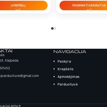
Į KREPŠELĮ
PASIRINKTI VARIANTUS
KTAI
NAVIGACIJA
kės
 45, Klaipėda.
Paskyra
93452
Krepšelis
ioparduotuve@gmail.com
Apmokėjimas
Parduotuvė
 sukūrė
Artix.lt