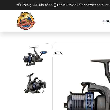
Tilžės g. 45, Klaipėda.
+37068793452
sendvarioparduo
PA
NĖRA