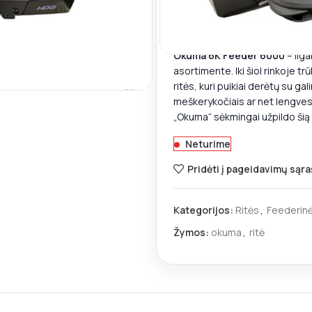
🚚
Iki nemokamo DPD pris
Okuma 6K Feeder 6000
– ilga
inti
asortimente. Iki šiol rinkoje t
ritės, kuri puikiai derėtų su ga
meškerykočiais ar net lengvesn
„Okuma“ sėkmingai užpildo šią
Neturime
Pridėti į pageidavimų sąra
Kategorijos:
Ritės
,
Feederinė
Žymos:
okuma
,
ritė