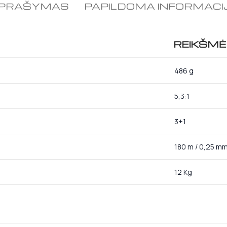
PRAŠYMAS
PAPILDOMA INFORMACI
REIKŠMĖ
486 g
5,3:1
3+1
180 m / 0,25 m
12 Kg