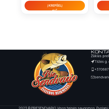
Į KREPŠELĮ
KONTA
Žūklės pre
Tilžės g.
+370687
sendvar
2023 © PRIESENDVARIO. Visos teisės saugomos. Puslapį