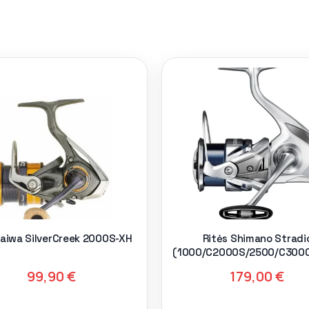
Daiwa SilverCreek 2000S-XH
Ritės Shimano Stradi
(1000/C2000S/2500/C300
)
99,90
€
179,00
€