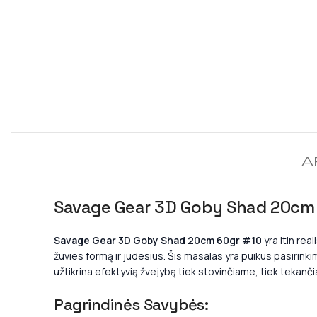
A
Savage Gear 3D Goby Shad 20cm 6
Savage Gear 3D Goby Shad 20cm 60gr #10
yra itin re
žuvies formą ir judesius. Šis masalas yra puikus pasirinki
užtikrina efektyvią žvejybą tiek stovinčiame, tiek tekan
Pagrindinės Savybės: