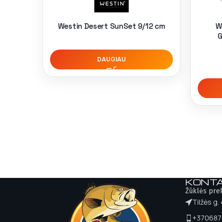
Westin Desert SunSet 9/12 cm
W
G
DAUGIAU
KONTA
Žūklės pre
Tilžės g.
+370687