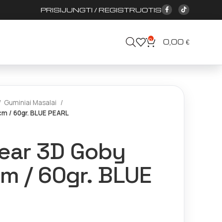
PRISIJUNGTI / REGISTRUOTIS
0
0,00
€
Guminiai Masalai
m / 60gr. BLUE PEARL
ear 3D Goby
m / 60gr. BLUE