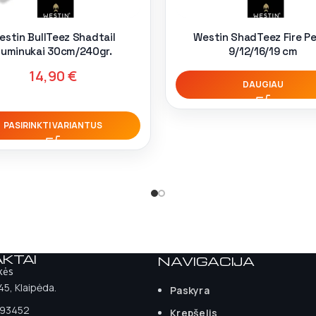
estin BullTeez Shadtail
Westin ShadTeez Fire P
uminukai 30cm/240gr.
9/12/16/19 cm
14,90
€
DAUGIAU
PASIRINKTI VARIANTUS
KTAI
NAVIGACIJA
kės
 45, Klaipėda.
Paskyra
93452
Krepšelis