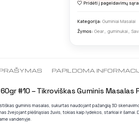
Pridėti į pageidavimų sąra
Kategorija:
Guminiai Masalai
Žymos:
Gear
,
guminukai
,
Sav
PRAŠYMAS
PAPILDOMA INFORMACI
0gr #10 – Tikroviškas Guminis Masalas P
alistiškas guminis masalas, sukurtas naudojant pažangią 3D skenavimo 
mas žvejojant plėšriąsias žuvis, tokias kaip lydekos, starkiai ir šamai
čiame vandenyje.