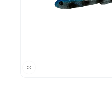
Spustelėkite norėdami padidinti