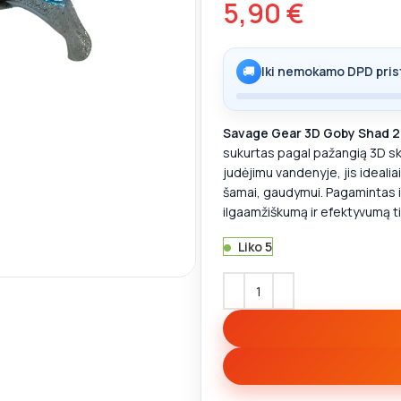
5,90
€
🚚
Iki nemokamo DPD pris
Savage Gear 3D Goby Shad 
sukurtas pagal pažangią 3D ske
judėjimu vandenyje, jis idealiai 
šamai, gaudymui. Pagamintas i
ilgaamžiškumą ir efektyvumą t
Liko 5