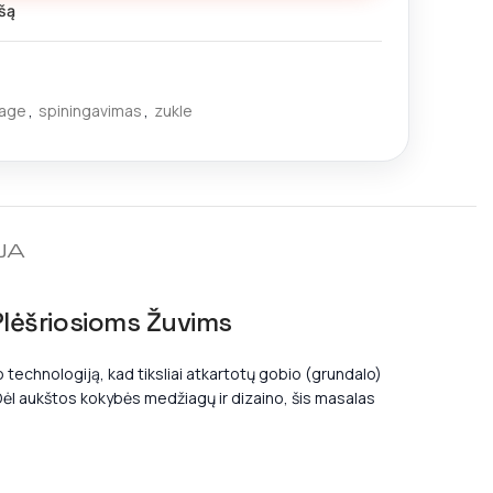
šą
age
,
spiningavimas
,
zukle
JA
lėšriosioms Žuvims
technologiją, kad tiksliai atkartotų gobio (grundalo)
. Dėl aukštos kokybės medžiagų ir dizaino, šis masalas