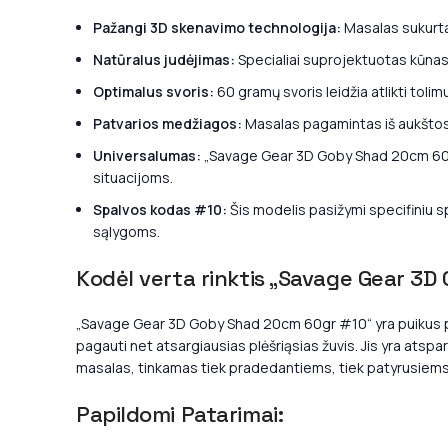
Pažangi 3D skenavimo technologija:
Masalas sukurtas
Natūralus judėjimas:
Specialiai suprojektuotas kūnas u
Optimalus svoris:
60 gramų svoris leidžia atlikti toli
Patvarios medžiagos:
Masalas pagamintas iš aukštos k
Universalumas:
„Savage Gear 3D Goby Shad 20cm 60gr 
situacijoms.
Spalvos kodas #10:
Šis modelis pasižymi specifiniu s
sąlygoms.
Kodėl verta rinktis „Savage Gear 3
„Savage Gear 3D Goby Shad 20cm 60gr #10“ yra puikus pasi
pagauti net atsargiausias plėšriąsias žuvis. Jis yra atspa
masalas, tinkamas tiek pradedantiems, tiek patyrusiem
Papildomi Patarimai: