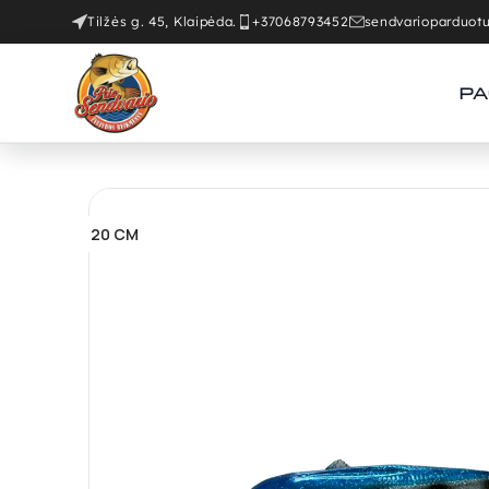
Tilžės g. 45, Klaipėda.
+37068793452
sendvarioparduo
PA
20 CM