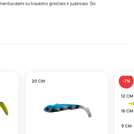
ntuodami su traukimo greičiais ir judesiais. Šis
20 CM
-7%
12 CM
16 CM
9 CM