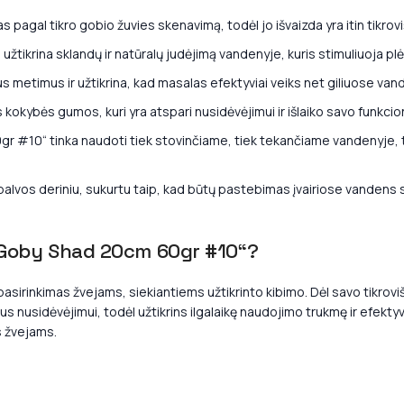
 pagal tikro gobio žuvies skenavimą, todėl jo išvaizda yra itin tikrov
žtikrina sklandų ir natūralų judėjimą vandenyje, kuris stimuliuoja plėš
mus metimus ir užtikrina, kad masalas efektyviai veiks net giliuose van
okybės gumos, kuri yra atspari nusidėvėjimui ir išlaiko savo funkcio
#10“ tinka naudoti tiek stovinčiame, tiek tekančiame vandenyje, to
palvos deriniu, sukurtu taip, kad būtų pastebimas įvairiose vandens
D Goby Shad 20cm 60gr #10“?
rinkimas žvejams, siekiantiems užtikrinto kibimo. Dėl savo tikroviš
rus nusidėvėjimui, todėl užtikrins ilgalaikę naudojimo trukmę ir efek
s žvejams.