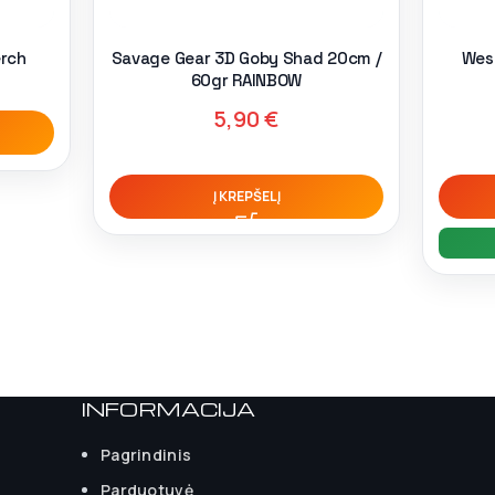
erch
Savage Gear 3D Goby Shad 20cm /
Wes
60gr RAINBOW
5,90
€
Į KREPŠELĮ
INFORMACIJA
Pagrindinis
Parduotuvė