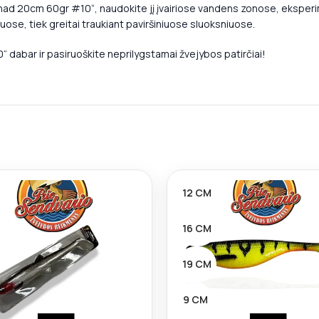
d 20cm 60gr #10“, naudokite jį įvairiose vandens zonose, eksperime
niuose, tiek greitai traukiant paviršiniuose sluoksniuose.
dabar ir pasiruoškite neprilygstamai žvejybos patirčiai!
12 CM
16 CM
19 CM
9 CM