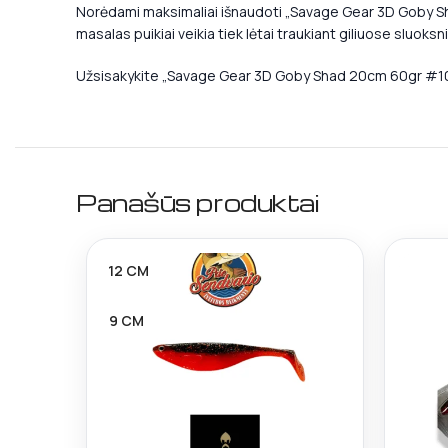
Norėdami maksimaliai išnaudoti „Savage Gear 3D Goby Sha
masalas puikiai veikia tiek lėtai traukiant giliuose sluoks
Užsisakykite „Savage Gear 3D Goby Shad 20cm 60gr #10“ 
Panašūs produktai
12 CM
9 CM