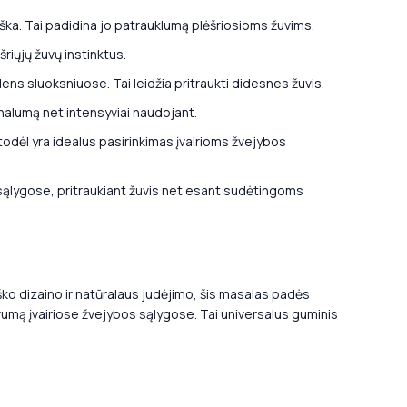
iška. Tai padidina jo patrauklumą plėšriosioms žuvims.
riųjų žuvų instinktus.
dens sluoksniuose. Tai leidžia pritraukti didesnes žuvis.
nalumą net intensyviai naudojant.
dėl yra idealus pasirinkimas įvairioms žvejybos
 sąlygose, pritraukiant žuvis net esant sudėtingoms
ko dizaino ir natūralaus judėjimo, šis masalas padės
tyvumą įvairiose žvejybos sąlygose. Tai universalus guminis