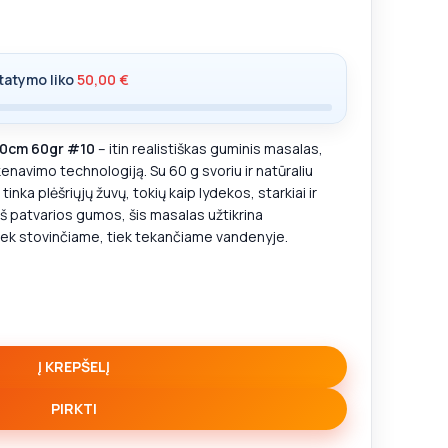
tatymo liko
50,00
€
20cm 60gr #10
– itin realistiškas guminis masalas,
navimo technologiją. Su 60 g svoriu ir natūraliu
tinka plėšriųjų žuvų, tokių kaip lydekos, starkiai ir
š patvarios gumos, šis masalas užtikrina
iek stovinčiame, tiek tekančiame vandenyje.
Į KREPŠELĮ
PIRKTI