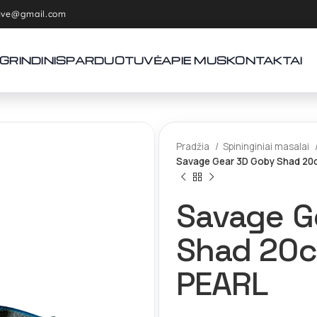
tuve@gmail.com
GRINDINIS
PARDUOTUVĖ
APIE MUS
KONTAKTAI
Pradžia
Spininginiai masalai
Savage Gear 3D Goby Shad 20c
Savage G
Shad 20c
PEARL