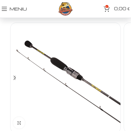
0
0,00
MENIU
€
Spustelėkite norėdami padidinti