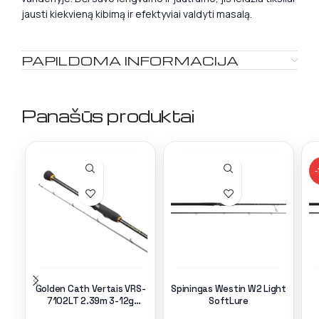
jausti kiekvieną kibimą ir efektyviai valdyti masalą.
PAPILDOMA INFORMACIJA
Panašūs produktai
-
Golden Cath Vertais VRS-
Spiningas Westin W2 Light
7102LT 2.39m 3-12g
SoftLure
Tubular