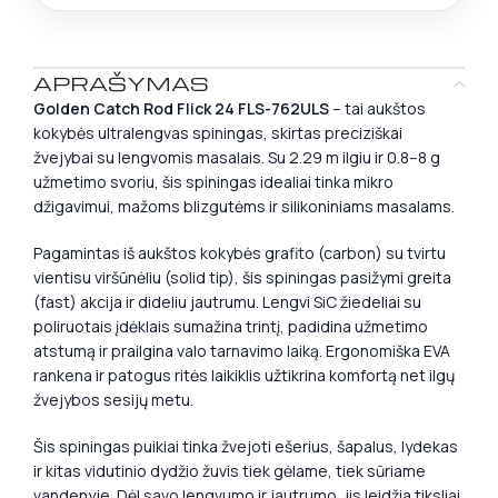
APRAŠYMAS
Golden Catch Rod Flick 24 FLS-762ULS
– tai aukštos
kokybės ultralengvas spiningas, skirtas preciziškai
žvejybai su lengvomis masalais. Su 2.29 m ilgiu ir 0.8–8 g
užmetimo svoriu, šis spiningas idealiai tinka mikro
džigavimui, mažoms blizgutėms ir silikoniniams masalams.
Pagamintas iš aukštos kokybės grafito (carbon) su tvirtu
vientisu viršūnėliu (solid tip), šis spiningas pasižymi greita
(fast) akcija ir dideliu jautrumu. Lengvi SiC žiedeliai su
poliruotais įdėklais sumažina trintį, padidina užmetimo
atstumą ir prailgina valo tarnavimo laiką. Ergonomiška EVA
rankena ir patogus ritės laikiklis užtikrina komfortą net ilgų
žvejybos sesijų metu.
Šis spiningas puikiai tinka žvejoti ešerius, šapalus, lydekas
ir kitas vidutinio dydžio žuvis tiek gėlame, tiek sūriame
vandenyje. Dėl savo lengvumo ir jautrumo, jis leidžia tiksliai