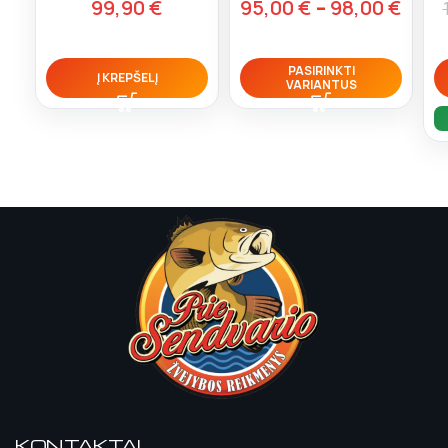
99,90
€
95,00
€
–
98,00
€
PASIRINKTI
Į KREPŠELĮ
VARIANTUS
KONTAKTAI