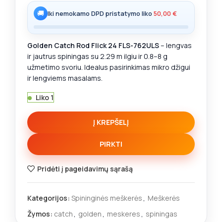
🚚
Iki nemokamo DPD pristatymo liko
50,00
€
Golden Catch Rod Flick 24 FLS-762ULS
– lengvas
ir jautrus spiningas su 2.29 m ilgiu ir 0.8–8 g
užmetimo svoriu. Idealus pasirinkimas mikro džigui
ir lengviems masalams.
Liko 1
Į KREPŠELĮ
PIRKTI
Pridėti į pageidavimų sąrašą
Kategorijos:
Spininginės meškerės
,
Meškerės
Žymos:
catch
,
golden
,
meskeres
,
spiningas