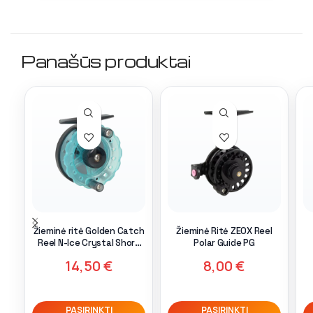
Panašūs produktai
Žieminė ritė Golden Catch
Žieminė Ritė ZEOX Reel
Reel N-Ice Crystal Short
Polar Guide PG
Leg
14,50
€
8,00
€
PASIRINKTI
PASIRINKTI