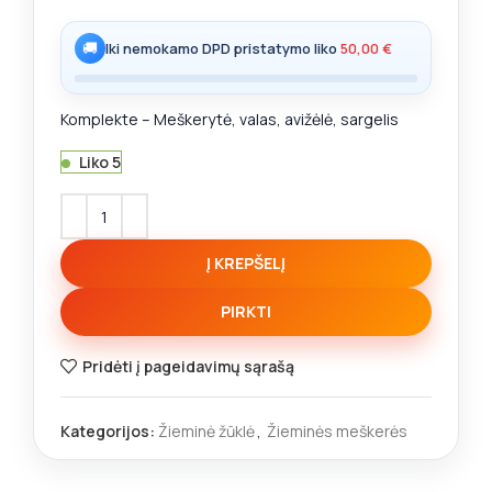
🚚
Iki nemokamo DPD pristatymo liko
50,00
€
Komplekte – Meškerytė, valas, avižėlė, sargelis
Liko 5
Į KREPŠELĮ
PIRKTI
Pridėti į pageidavimų sąrašą
Kategorijos:
Žieminė žūklė
,
Žieminės meškerės