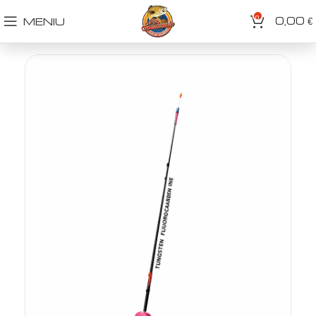
0
0,00
MENIU
€