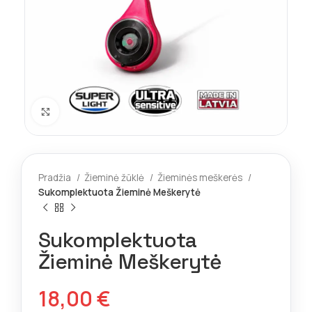
Spustelėkite norėdami padidinti
Pradžia
Žieminė žūklė
Žieminės meškerės
Sukomplektuota Žieminė Meškerytė
Sukomplektuota
Žieminė Meškerytė
18,00
€