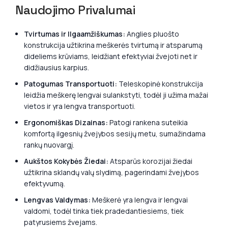
Naudojimo Privalumai
Tvirtumas ir Ilgaamžiškumas:
Anglies pluošto
konstrukcija užtikrina meškerės tvirtumą ir atsparumą
dideliems krūviams, leidžiant efektyviai žvejoti net ir
didžiausius karpius.
Patogumas Transportuoti:
Teleskopinė konstrukcija
leidžia meškerę lengvai sulankstyti, todėl ji užima mažai
vietos ir yra lengva transportuoti.
Ergonomiškas Dizainas:
Patogi rankena suteikia
komfortą ilgesnių žvejybos sesijų metu, sumažindama
rankų nuovargį.
Aukštos Kokybės Žiedai:
Atsparūs korozijai žiedai
užtikrina sklandų valų slydimą, pagerindami žvejybos
efektyvumą.
Lengvas Valdymas:
Meškerė yra lengva ir lengvai
valdomi, todėl tinka tiek pradedantiesiems, tiek
patyrusiems žvejams.