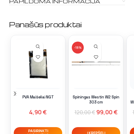
PAPILDOMA INFORMACIJA
Panašūs produktai
-18%
PVA Maišeliai NGT
Spiningas Westin W2 Spin
303 cm
W
4,90
€
99,00
€
120,00
€
PASIRINKTI
Į KREPŠELĮ