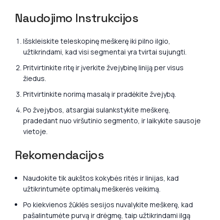
Naudojimo Instrukcijos
Išskleiskite teleskopinę meškerę iki pilno ilgio,
užtikrindami, kad visi segmentai yra tvirtai sujungti.
Pritvirtinkite ritę ir įverkite žvejybinę liniją per visus
žiedus.
Pritvirtinkite norimą masalą ir pradėkite žvejybą.
Po žvejybos, atsargiai sulankstykite meškerę,
pradedant nuo viršutinio segmento, ir laikykite sausoje
vietoje.
Rekomendacijos
Naudokite tik aukštos kokybės ritės ir linijas, kad
užtikrintumėte optimalų meškerės veikimą.
Po kiekvienos žūklės sesijos nuvalykite meškerę, kad
pašalintumėte purvą ir drėgmę, taip užtikrindami ilgą