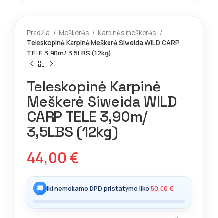
Pradžia
Meškerės
Karpinės meškerės
Teleskopinė Karpinė Meškerė Siweida WILD CARP
TELE 3,90m/ 3,5LBS (12kg)
Teleskopinė Karpinė
Meškerė Siweida WILD
CARP TELE 3,90m/
3,5LBS (12kg)
44,00
€
🚚
Iki nemokamo DPD pristatymo liko
50,00
€