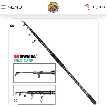
0
0,00
MENIU
€
NĖRA
Spustelėkite norėdami padidinti