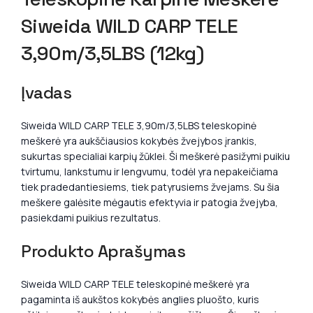
Siweida WILD CARP TELE
3,90m/3,5LBS (12kg)
Įvadas
Siweida WILD CARP TELE 3,90m/3,5LBS teleskopinė
meškerė yra aukščiausios kokybės žvejybos įrankis,
sukurtas specialiai karpių žūklei. Ši meškerė pasižymi puikiu
tvirtumu, lankstumu ir lengvumu, todėl yra nepakeičiama
tiek pradedantiesiems, tiek patyrusiems žvejams. Su šia
meškere galėsite mėgautis efektyvia ir patogia žvejyba,
pasiekdami puikius rezultatus.
Produkto Aprašymas
Siweida WILD CARP TELE teleskopinė meškerė yra
pagaminta iš aukštos kokybės anglies pluošto, kuris