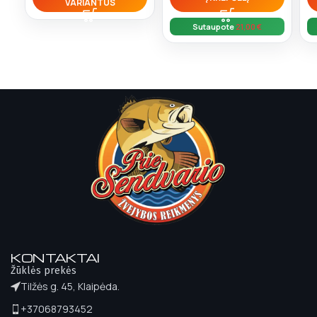
VARIANTUS
Sutaupote
21,00
€
KONTAKTAI
Žūklės prekės
Tilžės g. 45, Klaipėda.
+37068793452