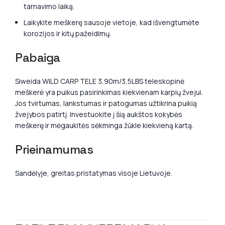
tarnavimo laiką.
Laikykite meškerę sausoje vietoje, kad išvengtumėte
korozijos ir kitų pažeidimų.
Pabaiga
Siweida WILD CARP TELE 3,90m/3,5LBS teleskopinė
meškerė yra puikus pasirinkimas kiekvienam karpių žvejui.
Jos tvirtumas, lankstumas ir patogumas užtikrina puikią
žvejybos patirtį. Investuokite į šią aukštos kokybės
meškerę ir mėgaukitės sėkminga žūkle kiekvieną kartą.
Prieinamumas
Sandėlyje, greitas pristatymas visoje Lietuvoje.