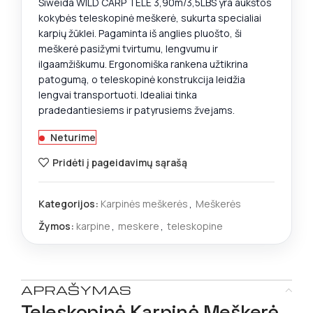
Siweida WILD CARP TELE 3,90m/3,5LBS yra aukštos
kokybės teleskopinė meškerė, sukurta specialiai
karpių žūklei. Pagaminta iš anglies pluošto, ši
meškerė pasižymi tvirtumu, lengvumu ir
ilgaamžiškumu. Ergonomiška rankena užtikrina
patogumą, o teleskopinė konstrukcija leidžia
lengvai transportuoti. Idealiai tinka
pradedantiesiems ir patyrusiems žvejams.
Neturime
Pridėti į pageidavimų sąrašą
Kategorijos:
Karpinės meškerės
,
Meškerės
Žymos:
karpine
,
meskere
,
teleskopine
APRAŠYMAS
Teleskopinė Karpinė Meškerė