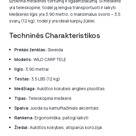
užtikrina meškerės tvirtumą ir ilgaamžiškumą. Ši meškerė
yra teleskopinė, todėl ją lengva transportuoti ir laikyti.
Meškerės ilgis yra 3,90 metro, o maksimalus svoris – 3,5
svarų (12 kg), todėl ji yra ideali karpių žūklei.
Techninės Charakteristikos
Prekės ženklas:
Siweida
Modelis:
WILD CARP TELE
Ilgis:
3,90 metrai
Testas:
3,5 LBS (12 kg)
Medžiaga:
Aukštos kokybės anglies pluoštas
Tipas:
Teleskopinė meškerė
Spalva:
Juoda su kamufliažiniais akcentais
Rankena:
Ergonomiška, patogi laikyti
Žiedai:
Aukštos kokybės, atsparūs korozijai