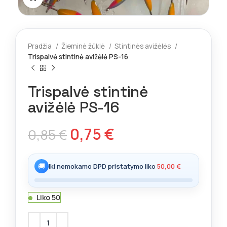
Pradžia
Žieminė žūklė
Stintinės avižėlės
Trispalvė stintinė avižėlė PS-16
Trispalvė stintinė
avižėlė PS-16
0,75
€
0,85
€
🚚
Iki nemokamo DPD pristatymo liko
50,00
€
Liko 50