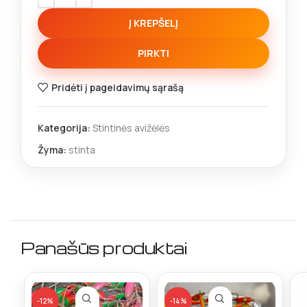
Į KREPŠELĮ
PIRKTI
Pridėti į pageidavimų sąrašą
Kategorija:
Stintinės avižėlės
Žyma:
stinta
Panašūs produktai
-12%
-14%