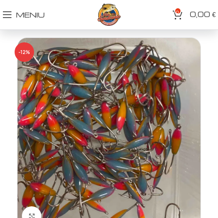
0
0,00
MENIU
€
-12%
Spustelėkite norėdami padidinti