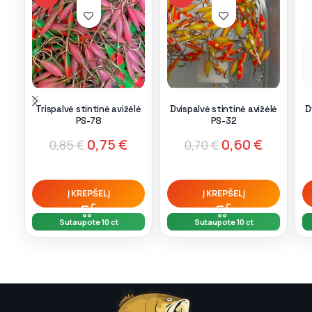
Trispalvė stintinė avižėlė
Dvispalvė stintinė avižėlė
D
PS-78
PS-32
0,75
€
0,60
€
0,85
€
0,70
€
Į KREPŠELĮ
Į KREPŠELĮ
Sutaupote 10 ct
Sutaupote 10 ct