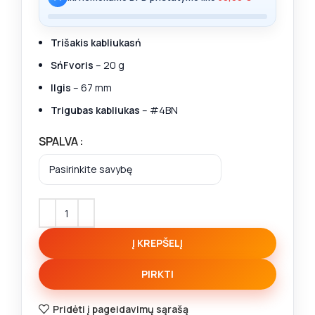
Trišakis kabliukasń
SńFvoris
– 20 g
Ilgis
– 67 mm
Trigubas kabliukas
– #4BN
SPALVA
Į KREPŠELĮ
PIRKTI
Pridėti į pageidavimų sąrašą