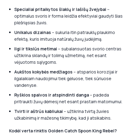
Specialiai pritaikytos šlakių ir lašišų žvejybai
–
optimalus svoris ir forma leidžia efektyviai gaudyti šias
plėšriąsias žuvis.
Unikalus dizainas
– sukuria itin patrauklų plaukimo
efektą, kuris imituoja natūralų žuvų judėjimą.
Ilgi ir tikslūs metimai
– subalansuotas svorio centras
užtikrina sklandų ir tolimą užmetimą, net esant
vėjuotoms sąlygoms.
Aukštos kokybės medžiagos
– atsparios korozijai ir
ilgalaikiam naudojimui tiek gėluose, tiek sūriuose
vandenyse.
Ryškios spalvos ir atspindinti danga
– padeda
pritraukti žuvų dėmesį net esant prastam matomumui.
Tvirti ir aštrūs kabliukai
– užtikrina tvirtą žuvies
užkabinimą ir mažesnę tikimybę, kad ji atsikabins.
Kodėl verta rinktis Golden Catch Spoon King Rebel?