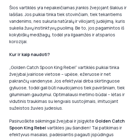
Šios vartiklės yra nepakeičiamas įrankis žvejojant šlakius ir
lašišas. Jos puikiai tinka tiek stovinčiam, tiek tekantiems
vandenims, nes sukuria natūralų ir viliojantį judėjimą, kuris
sukelia žuvų instinktyvų puolimą. Be to, jos pagamintos iš
kokybiškų medžiagų, todėl yra ilgaamžės ir atsparios
korozijai.
Kur ir kaip naudoti?
„Golden Catch Spoon King Rebel“ vartiklės puikiai tinka
žvejybai įvairiose vietose – upėse, ežeruose ir net
pakrančių vandenyse. Jos efektyviai dirba skirtinguose
gyliuose, todėl gali būti naudojamos tiek paviršiniam, tiek
giluminiam gaudymui. Optimaliausi metimo būdai – lėtas ir
vidutinis traukimas su lengvais sustojimais, imituojant
sužeistos žuvies judesius.
Pasiruoškite sėkmingai žvejybai ir įsigykite
Golden Catch
Spoon King Rebel
vartikles jau šiandien! Tai patikimas ir
efektyvus masalas, padėsiantis pagauti įspūdingus