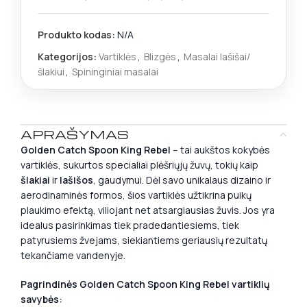
Produkto kodas:
N/A
Kategorijos:
Vartiklės
,
Blizgės
,
Masalai lašišai/
šlakiui
,
Spininginiai masalai
APRAŠYMAS
Golden Catch Spoon King Rebel
– tai aukštos kokybės
vartiklės, sukurtos specialiai plėšriųjų žuvų, tokių kaip
šlakiai
ir
lašišos
, gaudymui. Dėl savo unikalaus dizaino ir
aerodinaminės formos, šios vartiklės užtikrina puikų
plaukimo efektą, viliojant net atsargiausias žuvis. Jos yra
idealus pasirinkimas tiek pradedantiesiems, tiek
patyrusiems žvejams, siekiantiems geriausių rezultatų
tekančiame vandenyje.
Pagrindinės Golden Catch Spoon King Rebel vartiklių
savybės: