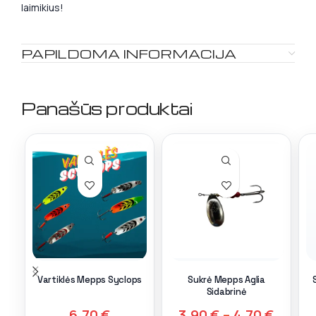
laimikius!
PAPILDOMA INFORMACIJA
Panašūs produktai
Vartiklės Mepps Syclops
Sukrė Mepps Aglia
Sidabrinė
6,70
€
3,90
€
–
4,70
€