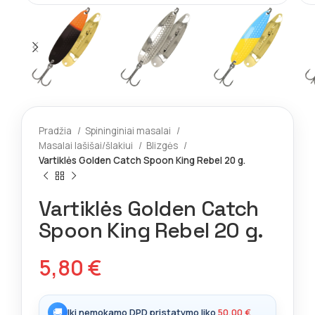
Pradžia
Spininginiai masalai
Masalai lašišai/šlakiui
Blizgės
Vartiklės Golden Catch Spoon King Rebel 20 g.
Vartiklės Golden Catch
Spoon King Rebel 20 g.
5,80
€
🚚
Iki nemokamo DPD pristatymo liko
50,00
€