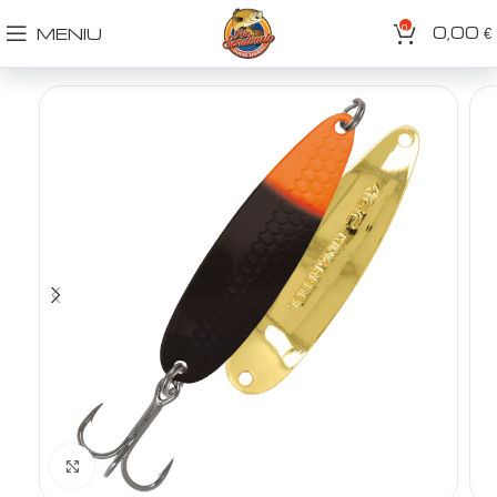
0
0,00
MENIU
€
Spustelėkite norėdami padidinti