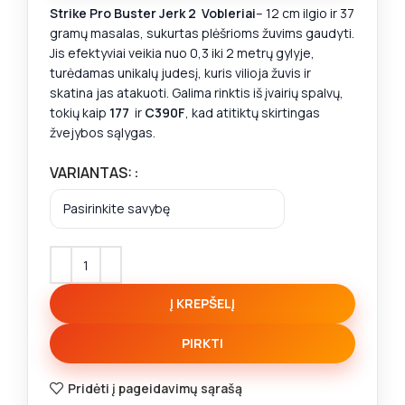
Strike Pro Buster Jerk 2
Vobleriai
– 12 cm ilgio ir 37
gramų masalas, sukurtas plėšrioms žuvims gaudyti.
Jis efektyviai veikia nuo 0,3 iki 2 metrų gylyje,
turėdamas unikalų judesį, kuris vilioja žuvis ir
skatina jas atakuoti. Galima rinktis iš įvairių spalvų,
tokių kaip
177
ir
C390F
, kad atitiktų skirtingas
žvejybos sąlygas.
VARIANTAS:
Į KREPŠELĮ
PIRKTI
Pridėti į pageidavimų sąrašą