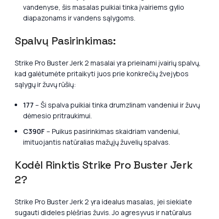
vandenyse, šis masalas puikiai tinka įvairiems gylio
diapazonams ir vandens sąlygoms.
Spalvų Pasirinkimas:
Strike Pro Buster Jerk 2 masalai yra prieinami įvairių spalvų,
kad galėtumėte pritaikyti juos prie konkrečių žvejybos
sąlygų ir žuvų rūšių:
177
– Ši spalva puikiai tinka drumzlinam vandeniui ir žuvų
dėmesio pritraukimui.
C390F
– Puikus pasirinkimas skaidriam vandeniui,
imituojantis natūralias mažųjų žuvelių spalvas.
Kodėl Rinktis Strike Pro Buster Jerk
2?
Strike Pro Buster Jerk 2 yra idealus masalas, jei siekiate
sugauti dideles plėšrias žuvis. Jo agresyvus ir natūralus