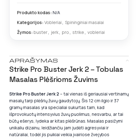
Produkto kodas:
N/A
Kategorijos:
Vobleriai
,
Spininginiai masalai
Žymos:
buster
,
jerk
,
pro
,
strike
,
vobleriai
APRAŠYMAS
Strike Pro Buster Jerk 2 – Tobulas
Masalas Plėšrioms Žuvims
Strike Pro Buster Jerk 2
– tai vienas iš geriausiai vertinamų
masalų tarp plėšrių žuvų gaudytojų. Šis 12 cm ilgio ir 37
gramų masalas yra specialiai sukurtas tam, kad
išprovokuotų intensyvius žuvų puolimus, nesvarbu, ar tai
būtų ešerys, lydeka ar kitas plėšrūnas. Masalas pasižymi
unikaliu dizainu, leidžiančiu jam judėti agresyviai ir
natūraliai, todėl jis puikiai veikia įvairiose žvejybos