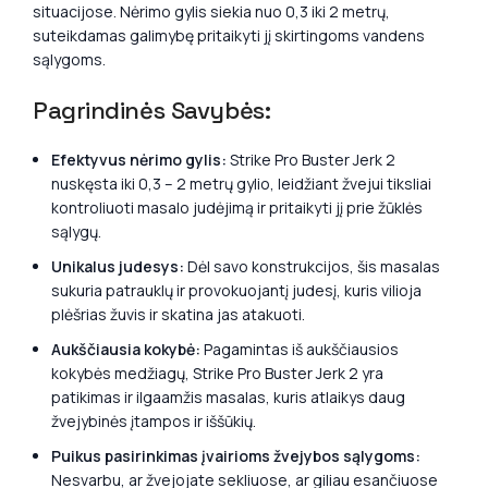
situacijose. Nėrimo gylis siekia nuo 0,3 iki 2 metrų,
suteikdamas galimybę pritaikyti jį skirtingoms vandens
sąlygoms.
Pagrindinės Savybės:
Efektyvus nėrimo gylis:
Strike Pro Buster Jerk 2
nuskęsta iki 0,3 – 2 metrų gylio, leidžiant žvejui tiksliai
kontroliuoti masalo judėjimą ir pritaikyti jį prie žūklės
sąlygų.
Unikalus judesys:
Dėl savo konstrukcijos, šis masalas
sukuria patrauklų ir provokuojantį judesį, kuris vilioja
plėšrias žuvis ir skatina jas atakuoti.
Aukščiausia kokybė:
Pagamintas iš aukščiausios
kokybės medžiagų, Strike Pro Buster Jerk 2 yra
patikimas ir ilgaamžis masalas, kuris atlaikys daug
žvejybinės įtampos ir iššūkių.
Puikus pasirinkimas įvairioms žvejybos sąlygoms:
Nesvarbu, ar žvejojate sekliuose, ar giliau esančiuose