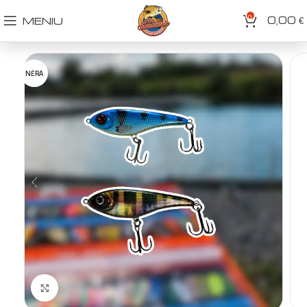
0
0,00
MENIU
€
NĖRA
Spustelėkite norėdami padidinti