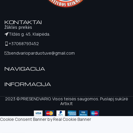
KONTAKTAI
Žūklės prekės
Tilžės g. 45, Klaipėda.
+37068793452
sendvarioparduotuve@gmail.com
NAVIGACIJA
INFORMACIJA
2023 © PRIESENDVARIO. Visos teisės saugomos. Puslapį sukūrė
Artix.lt
Cookie Consent Banner by Real Cookie Banner
Vobleriai