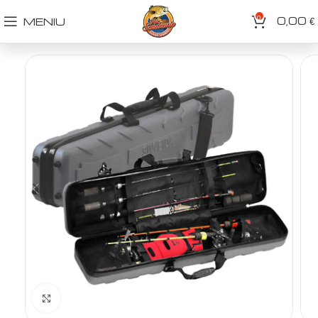
0
0,00
MENIU
€
Spustelėkite norėdami padidinti