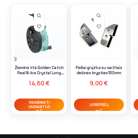
Žieminė ritė Golden Catch
Peiliai grąžtui su varžtais
Reel N-Ice Crystal Long
dešinės krypties130mm
Leg
14,60
€
9,00
€
PASIRINKTI
Į KREPŠELĮ
VARIANTUS