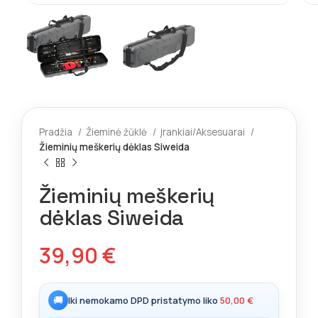
Pradžia
Žieminė žūklė
Įrankiai/Aksesuarai
Žieminių meškerių dėklas Siweida
Žieminių meškerių
dėklas Siweida
39,90
€
🚚
Iki nemokamo DPD pristatymo liko
50,00
€