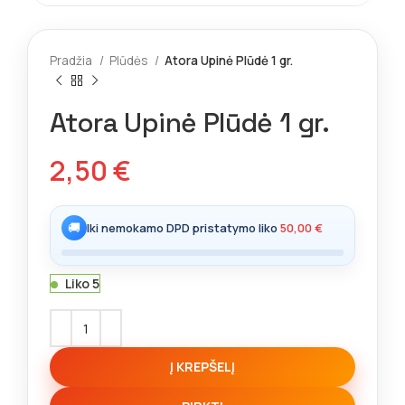
Pradžia
Plūdės
Atora Upinė Plūdė 1 gr.
Atora Upinė Plūdė 1 gr.
2,50
€
🚚
Iki nemokamo DPD pristatymo liko
50,00
€
Liko 5
Į KREPŠELĮ