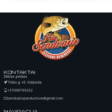
KONTAKTAI
Žūklės prekės
Tilžės g. 45, Klaipėda.
+37068793452
sendvarioparduotuve@gmail.com
NAVIGACIJA