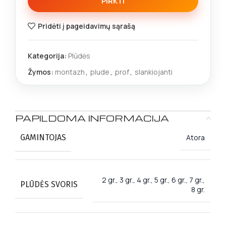
PIRKTI
Pridėti į pageidavimų sąrašą
Kategorija:
Plūdės
Žymos:
montazh
,
plude
,
prof
,
slankiojanti
PAPILDOMA INFORMACIJA
GAMINTOJAS
Atora
2 gr., 3 gr., 4 gr., 5 gr., 6 gr., 7 gr.,
PLŪDĖS SVORIS
8 gr.