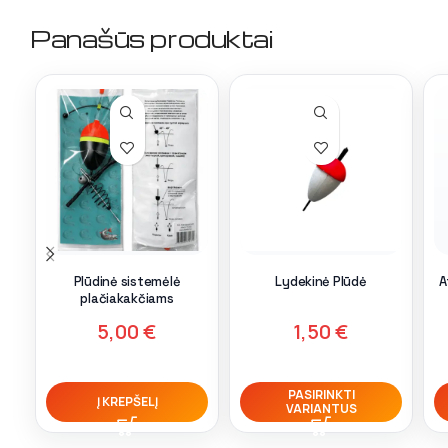
Panašūs produktai
Plūdinė sistemėlė
Lydekinė Plūdė
A
plačiakakčiams
5,00
€
1,50
€
PASIRINKTI
Į KREPŠELĮ
VARIANTUS