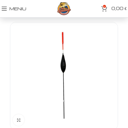
0
0,00
MENIU
€
Spustelėkite norėdami padidinti