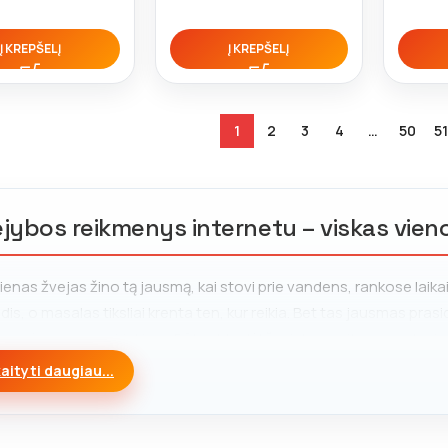
Į KREPŠELĮ
Į KREPŠELĮ
1
2
3
4
…
50
51
jybos reikmenys internetu – viskas vieno
ienas žvejas žino tą jausmą, kai stovi prie vandens, rankose laikai
odis, o masalas tiksliai krenta ten, kur reikia. Bet tas jausmas pra
mos įrangos pasirinkimo. Būtent todėl
žvejybos reikmenys
, kuri
į.
aityti daugiau...
otuvė „Prie Sendvario“ – tai
žvejybos parduotuvė
, kurioje rasit
usiam žvejui. Čia galite rinktis iš šimtų prekių: nuo profesionalių ri