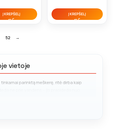
Į KREPŠELĮ
Į KREPŠELĮ
52
→
je vietoje
 tinkamai parinktą meškerę, ritė dirba kaip
sideda ne prie vandens – jis prasideda nuo
uos renkiesi, lemia ne tik komfortą, bet ir tavo
e viską, ko reikia tiek pradedančiam, tiek
čių ir meškerių iki smulkiausių aksesuarų ir