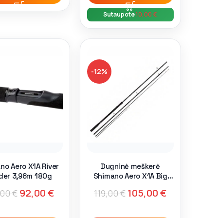
Sutaupote
10,00
€
-12%
no Aero X1A River
Dugninė meškerė
der 3,96m 180g
Shimano Aero X1A Big
River Feeder 4.27m 200g
92,00
€
105,00
€
,00
€
119,00
€