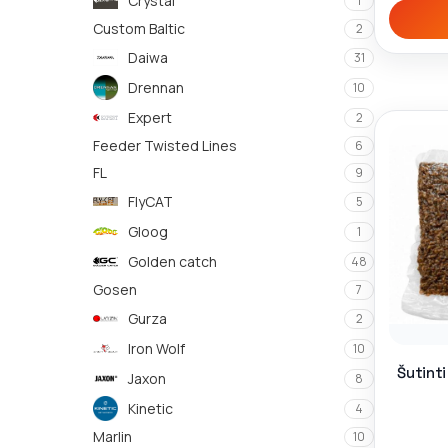
Crystal
1
Custom Baltic
2
Daiwa
31
Drennan
10
Expert
2
Feeder Twisted Lines
6
FL
9
FlyCAT
5
Gloog
1
Golden catch
48
Gosen
7
Gurza
2
Iron Wolf
10
Šutinti
Jaxon
8
Kinetic
4
Marlin
10