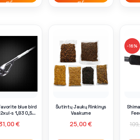
-16%
avorite blue bird
Šutintų Jaukų Rinkinys
Shima
2xul-s 1,83 0,5-
Vaakume
Fee
gr ex fast
31,00
€
25,00
€
109