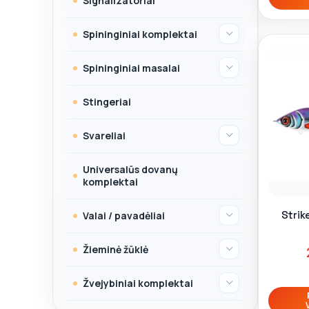
Signalizatoriai
Spininginiai komplektai
Spininginiai masalai
Stingeriai
Svareliai
Universalūs dovanų
komplektai
Strik
Valai / pavadėliai
Žieminė žūklė
Žvejybiniai komplektai