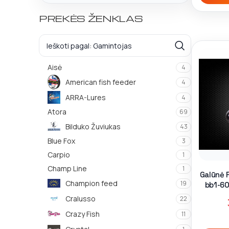
PREKĖS ŽENKLAS
Aisė
4
American fish feeder
4
ARRA-Lures
4
Atora
69
Bilduko Žuviukas
43
Blue Fox
3
Carpio
1
Champ Line
1
Galūnė F
Champion feed
19
bb1-60
3
Cralusso
22
Crazy Fish
11