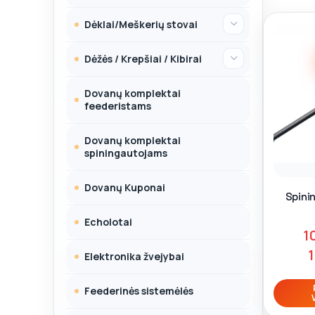
Dėklai/Meškerių stovai
Dėžės / Krepšiai / Kibirai
Dovanų komplektai
feederistams
Dovanų komplektai
spiningautojams
Dovanų Kuponai
Spini
Echolotai
1
Elektronika žvejybai
Feederinės sistemėlės