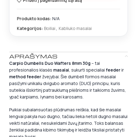
Pridėti į pageidavimų sąrašą
Produkto kodas:
N/A
Kategorijos:
Boiliai
,
Kabliuko masalai
APRAŠYMAS
Carpio Dumbells Duo Wafters 8mm 30g
– tai
profesionalios klasės
masalai
, sukurti specialiai
feeder
ir
method feeder
žvejybai. Šie dumbell formos masalai
pasižymi unikaliu dvigubo aromato (DUO) principu, kuris
suteikia išskirtinį patrauklumą plėšrioms ir taikioms žuvims,
ypač karpiams, lynams bei karosams.
Puikiai subalansuotas plūdrumas reiškia, kad šie masalai
lengvai pakyla nuo dugno, tačiau lieka netoli dugno masalui
veikti natūraliai, nesukeldami žuvų įtarimo. Toks balansas
ženkliai padidina kibimo tikimybę ir leidžia tiksliai pristatyti
masalą žuviai.