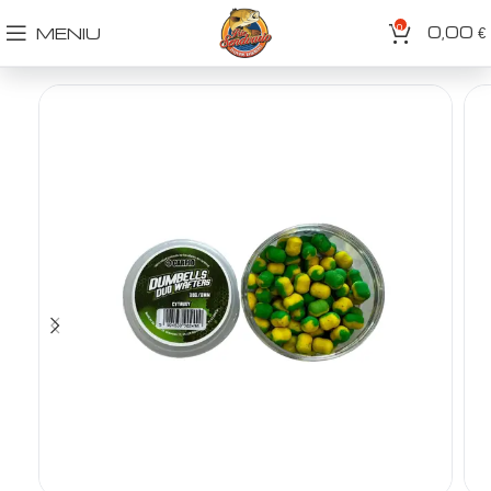
0
0,00
MENIU
€