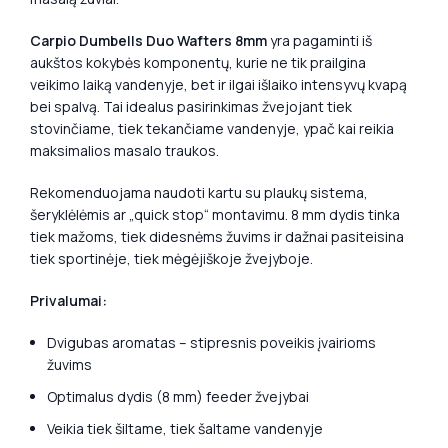
Carpio Dumbells Duo Wafters 8mm
yra pagaminti iš
aukštos kokybės komponentų, kurie ne tik prailgina
veikimo laiką vandenyje, bet ir ilgai išlaiko intensyvų kvapą
bei spalvą. Tai idealus pasirinkimas žvejojant tiek
stovinčiame, tiek tekančiame vandenyje, ypač kai reikia
maksimalios masalo traukos.
Rekomenduojama naudoti kartu su plaukų sistema,
šeryklėlėmis ar „quick stop“ montavimu. 8 mm dydis tinka
tiek mažoms, tiek didesnėms žuvims ir dažnai pasiteisina
tiek sportinėje, tiek mėgėjiškoje žvejyboje.
Privalumai:
Dvigubas aromatas – stipresnis poveikis įvairioms
žuvims
Optimalus dydis (8 mm) feeder žvejybai
Veikia tiek šiltame, tiek šaltame vandenyje