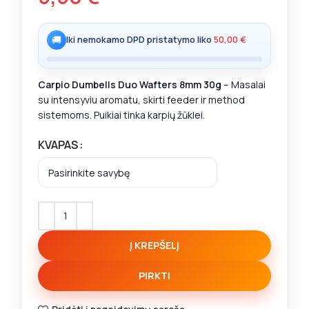
🚚
Iki nemokamo DPD pristatymo liko
50,00
€
Carpio Dumbells Duo Wafters 8mm 30g
– Masalai
su intensyviu aromatu, skirti feeder ir method
sistemoms. Puikiai tinka karpių žūklei.
KVAPAS
Į KREPŠELĮ
PIRKTI