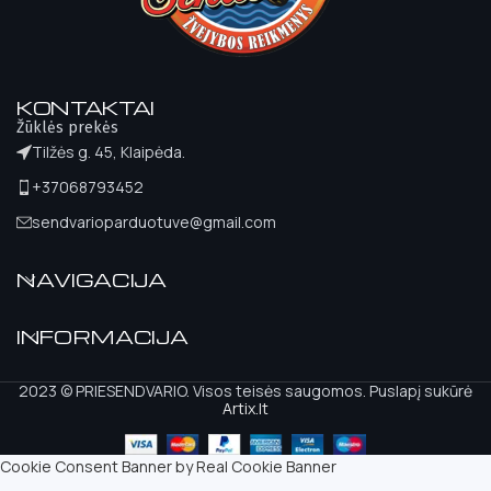
KONTAKTAI
Žūklės prekės
Tilžės g. 45, Klaipėda.
+37068793452
sendvarioparduotuve@gmail.com
NAVIGACIJA
INFORMACIJA
2023 © PRIESENDVARIO. Visos teisės saugomos. Puslapį sukūrė
Artix.lt
Cookie Consent Banner by Real Cookie Banner