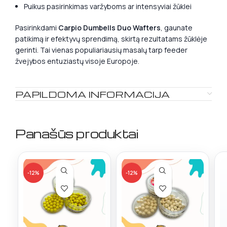
Puikus pasirinkimas varžyboms ar intensyviai žūklei
Pasirinkdami
Carpio Dumbells Duo Wafters
, gaunate
patikimą ir efektyvų sprendimą, skirtą rezultatams žūklėje
gerinti. Tai vienas populiariausių masalų tarp feeder
žvejybos entuziastų visoje Europoje.
PAPILDOMA INFORMACIJA
Panašūs produktai
-12%
-12%