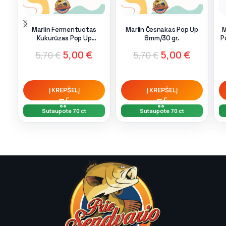
Marlin Fermentuotas
Marlin Česnakas Pop Up
M
Kukurūzas Pop Up
8mm/30 gr.
P
8mm/30 gr.
5,00
€
5,00
€
5,70
€
5,70
€
Į KREPŠELĮ
Į KREPŠELĮ
Sutaupote 70 ct
Sutaupote 70 ct