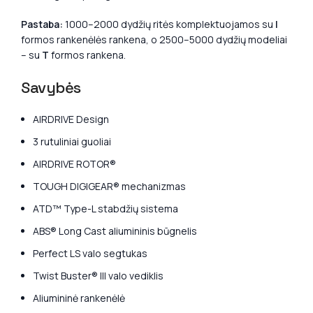
Pastaba:
1000–2000 dydžių ritės komplektuojamos su
I
formos rankenėlės rankena, o 2500–5000 dydžių modeliai
– su
T
formos rankena.
Savybės
AIRDRIVE Design
3 rutuliniai guoliai
AIRDRIVE ROTOR®
TOUGH DIGIGEAR® mechanizmas
ATD™ Type-L stabdžių sistema
ABS® Long Cast aliumininis būgnelis
Perfect LS valo segtukas
Twist Buster® III valo vediklis
Aliumininė rankenėlė