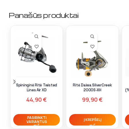
Panašūs produktai
Spininginė Ritė Twisted
Ritė Daiwa SilverCreek
Lines Air XD
2000S-XH
(
44,90
€
99,90
€
PASIRINKTI
Į KREPŠELĮ
VARIANTUS