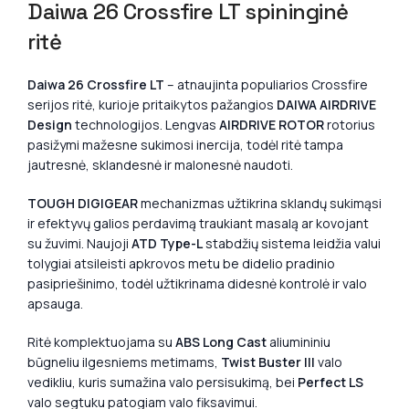
Daiwa 26 Crossfire LT spininginė
ritė
Daiwa 26 Crossfire LT
– atnaujinta populiarios Crossfire
serijos ritė, kurioje pritaikytos pažangios
DAIWA AIRDRIVE
Design
technologijos. Lengvas
AIRDRIVE ROTOR
rotorius
pasižymi mažesne sukimosi inercija, todėl ritė tampa
jautresnė, sklandesnė ir malonesnė naudoti.
TOUGH DIGIGEAR
mechanizmas užtikrina sklandų sukimąsi
ir efektyvų galios perdavimą traukiant masalą ar kovojant
su žuvimi. Naujoji
ATD Type-L
stabdžių sistema leidžia valui
tolygiai atsileisti apkrovos metu be didelio pradinio
pasipriešinimo, todėl užtikrinama didesnė kontrolė ir valo
apsauga.
Ritė komplektuojama su
ABS Long Cast
aliumininiu
būgneliu ilgesniems metimams,
Twist Buster III
valo
vedikliu, kuris sumažina valo persisukimą, bei
Perfect LS
valo segtuku patogiam valo fiksavimui.