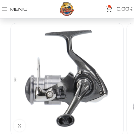
0
0,00
MENIU
€
Spustelėkite norėdami padidinti