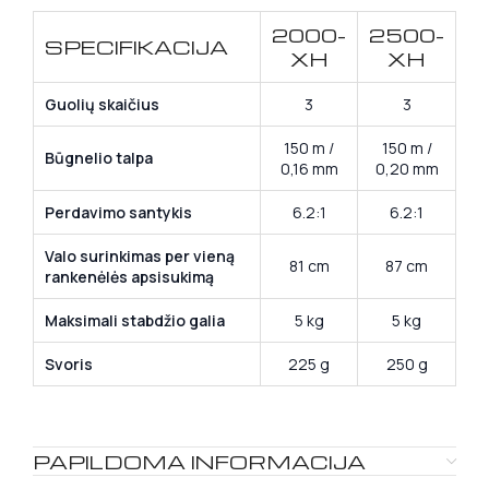
2000-
2500-
SPECIFIKACIJA
XH
XH
Guolių skaičius
3
3
150 m /
150 m /
Būgnelio talpa
0,16 mm
0,20 mm
Perdavimo santykis
6.2:1
6.2:1
Valo surinkimas per vieną
81 cm
87 cm
rankenėlės apsisukimą
Maksimali stabdžio galia
5 kg
5 kg
Svoris
225 g
250 g
PAPILDOMA INFORMACIJA