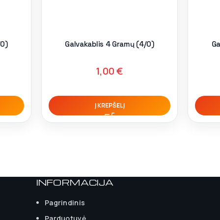
/0)
Galvakablis 4 Gramų (4/0)
Ga
1,00
€
Į KREPŠELĮ
INFORMACIJA
Pagrindinis
Parduotuvė