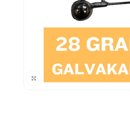
Spustelėkite norėdami padidinti