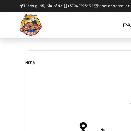
Tilžės g. 45, Klaipėda.
+37068793452
sendvarioparduo
PA
NĖRA