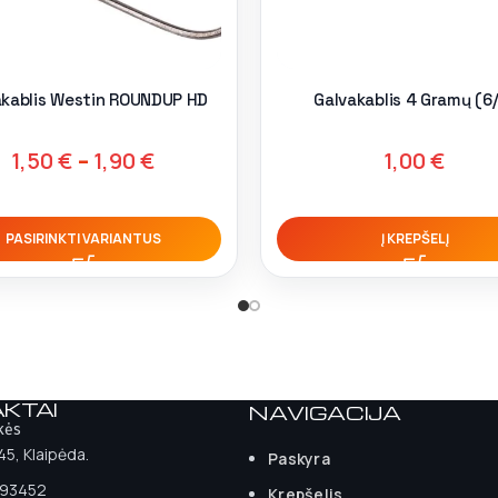
akablis Westin ROUNDUP HD
Galvakablis 4 Gramų (6
1,50
€
–
1,90
€
1,00
€
PASIRINKTI VARIANTUS
Į KREPŠELĮ
KTAI
NAVIGACIJA
kės
 45, Klaipėda.
Paskyra
93452
Krepšelis