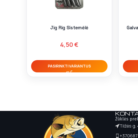
Jig Rig Sistemėlė
Galv
4,50
€
PASIRINKTI VARIANTUS
KONTA
Žūklės pre
Tilžės g.
+370687