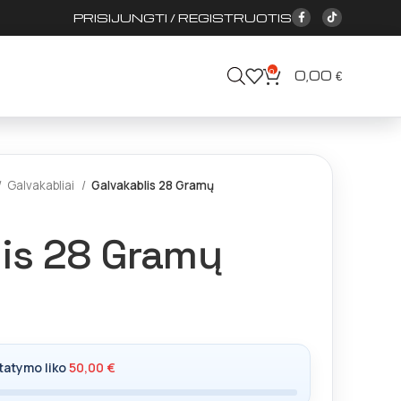
PRISIJUNGTI / REGISTRUOTIS
0
0,00
€
Galvakabliai
Galvakablis 28 Gramų
lis 28 Gramų
tatymo liko
50,00
€