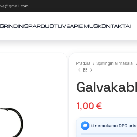
tuve@gmail.com
GRINDINIS
PARDUOTUVĖ
APIE MUS
KONTAKTAI
Pradžia
Spininginiai masalai
Galvakab
1,00
€
🚚
Iki nemokamo DPD pris