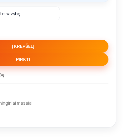
Į KREPŠELĮ
PIRKTI
šą
ninginiai masalai
m