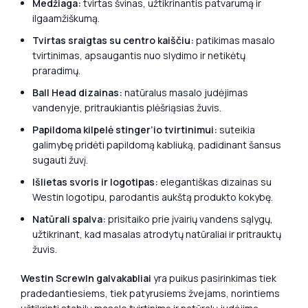
Medžiaga:
tvirtas švinas, užtikrinantis patvarumą ir
ilgaamžiškumą.
Tvirtas sraigtas su centro kaiščiu:
patikimas masalo
tvirtinimas, apsaugantis nuo slydimo ir netikėtų
praradimų.
Ball Head dizainas:
natūralus masalo judėjimas
vandenyje, pritraukiantis plėšriąsias žuvis.
Papildoma kilpelė stinger’io tvirtinimui:
suteikia
galimybę pridėti papildomą kabliuką, padidinant šansus
sugauti žuvį.
Išlietas svoris ir logotipas:
elegantiškas dizainas su
Westin logotipu, parodantis aukštą produkto kokybę.
Natūrali spalva:
prisitaiko prie įvairių vandens sąlygų,
užtikrinant, kad masalas atrodytų natūraliai ir pritrauktų
žuvis.
Westin ScrewIn galvakabliai
yra puikus pasirinkimas tiek
pradedantiesiems, tiek patyrusiems žvejams, norintiems