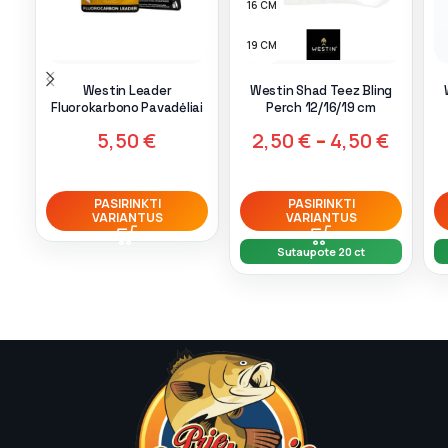
16 CM
19 CM
9 CM
Westin Leader
Westin Shad Teez Bling
Fluorokarbono Pavadėliai
Perch 12/16/19 cm
5,50
€
2,50
€
–
4,50
€
PASIRINKTI
PASIRINKTI
VARIANTUS
VARIANTUS
Sutaupote 20 ct