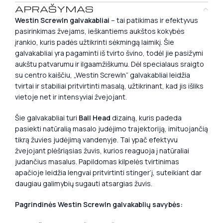
APRAŠYMAS
Westin ScrewIn galvakabliai
– tai patikimas ir efektyvus
pasirinkimas žvejams, ieškantiems aukštos kokybės
įrankio, kuris padės užtikrinti sėkmingą laimikį. Šie
galvakabliai yra pagaminti iš tvirto švino, todėl jie pasižymi
aukštu patvarumu ir ilgaamžiškumu. Dėl specialaus sraigto
su centro kaiščiu, „Westin ScrewIn“ galvakabliai leidžia
tvirtai ir stabiliai pritvirtinti masalą, užtikrinant, kad jis išliks
vietoje net ir intensyviai žvejojant.
Šie galvakabliai turi
Ball Head
dizainą, kuris padeda
pasiekti natūralią masalo judėjimo trajektoriją, imituojančią
tikrą žuvies judėjimą vandenyje. Tai ypač efektyvu
žvejojant plėšriąsias žuvis, kurios reaguoja į natūraliai
judančius masalus. Papildomas kilpelės tvirtinimas
apačioje leidžia lengvai pritvirtinti stinger’į, suteikiant dar
daugiau galimybių sugauti atsargias žuvis.
Pagrindinės Westin ScrewIn galvakablių savybės: