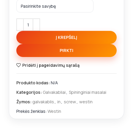
Į KREPŠELĮ
PIRKTI
Pridėti į pageidavimų sąrašą
Produkto kodas:
N/A
Kategorijos:
Galvakabliai
,
Spininginiai masalai
Žymos:
galvakablis
,
in
,
screw
,
westin
Prekės ženklas:
Westin