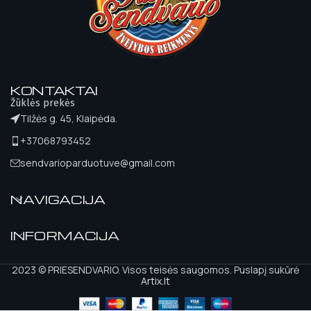
KONTAKTAI
Žūklės prekės
Tilžės g. 45, Klaipėda.
+37068793452
sendvarioparduotuve@gmail.com
NAVIGACIJA
INFORMACIJA
2023 © PRIESENDVARIO. Visos teisės saugomos. Puslapį sukūrė
Artix.lt