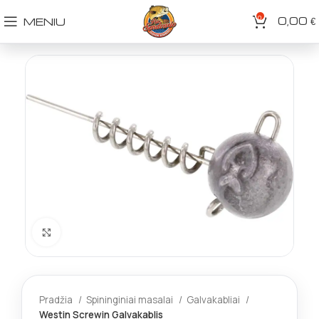
0
0,00
MENIU
€
Spustelėkite norėdami padidinti
Pradžia
Spininginiai masalai
Galvakabliai
Westin Screwin Galvakablis