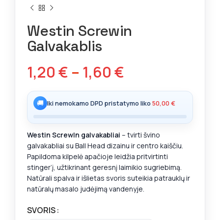
Westin Screwin
Galvakablis
1,20
€
–
1,60
€
🚚
Iki nemokamo DPD pristatymo liko
50,00
€
Westin ScrewIn galvakabliai
– tvirti švino
galvakabliai su Ball Head dizainu ir centro kaiščiu.
Papildoma kilpelė apačioje leidžia pritvirtinti
stinger’į, užtikrinant geresnį laimikio sugriebimą.
Natūrali spalva ir išlietas svoris suteikia patrauklų ir
natūralų masalo judėjimą vandenyje.
SVORIS