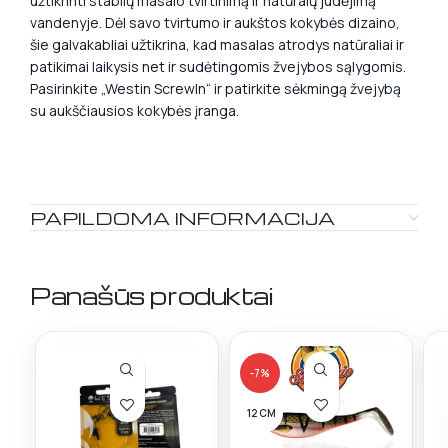
užtikrinti stabilų masalo tvirtinimą ir natūralų judėjimą
vandenyje. Dėl savo tvirtumo ir aukštos kokybės dizaino,
šie galvakabliai užtikrina, kad masalas atrodys natūraliai ir
patikimai laikysis net ir sudėtingomis žvejybos sąlygomis.
Pasirinkite „Westin ScrewIn“ ir patirkite sėkmingą žvejybą
su aukščiausios kokybės įranga.
PAPILDOMA INFORMACIJA
Panašūs produktai
-7%
12 CM