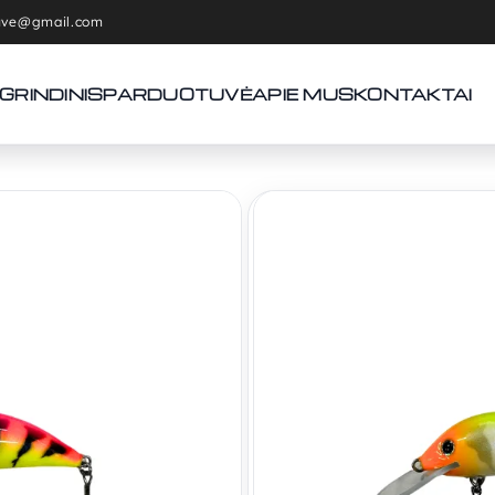
tuve@gmail.com
GRINDINIS
PARDUOTUVĖ
APIE MUS
KONTAKTAI
Pradžia
Spininginiai masalai
Gloog vobleriai 6,5cm/8,5g
Gloog vob
6,5cm/8,
7,90
€