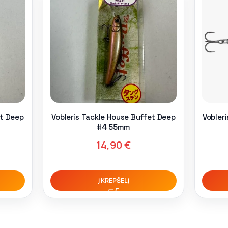
et Deep
Vobleris Tackle House Buffet Deep
Vobler
#4 55mm
14,90
€
Į KREPŠELĮ