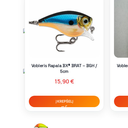
Vobleris Rapala BX® BRAT – BGH /
Voble
5cm
15,90
€
Į KREPŠELĮ