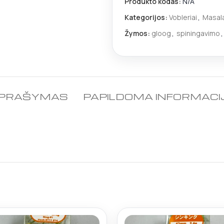
Produkto kodas:
N/A
Kategorijos:
Vobleriai
,
Masalai
Žymos:
gloog
,
spiningavimo
,
PRAŠYMAS
PAPILDOMA INFORMACI