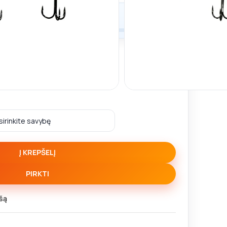
tatymo liko
50,00
€
Į KREPŠELĮ
PIRKTI
šą