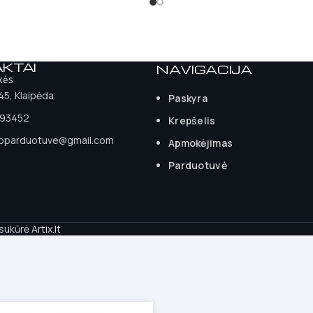
KTAI
NAVIGACIJA
kės
 45, Klaipėda.
Paskyra
93452
Krepšelis
ioparduotuve@gmail.com
Apmokėjimas
Parduotuvė
 sukūrė
Artix.lt