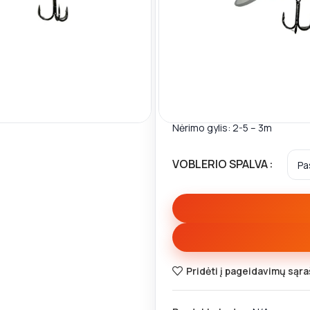
🚚
Iki nemokamo DPD pris
Ilgis: 6,5 cm
inti
Svoris: 8,5 g
Nėrimo gylis: 2-5 – 3m
VOBLERIO SPALVA
Pridėti į pageidavimų sąra