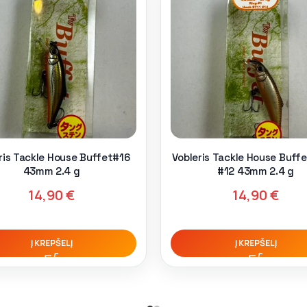
ris Tackle House Buffet#16
Vobleris Tackle House Buff
43mm 2.4 g
#12 43mm 2.4 g
14,90
€
14,90
€
Į KREPŠELĮ
Į KREPŠELĮ