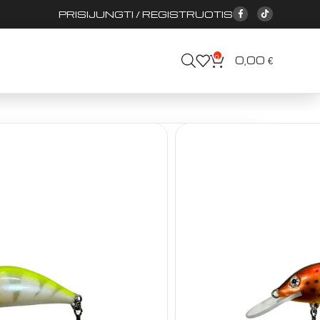
PRISIJUNGTI / REGISTRUOTIS
0
0,00
€
Masalai lašišai/šlakiui
Vobleriai
leriai
5g