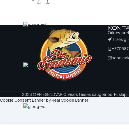
KONTA
Žūklės pre
Tilžės g.
+370687
sendvar
2023 © PRIESENDVARIO. Visos teisės saugomos. Puslapį
Cookie Consent Banner by Real Cookie Banner