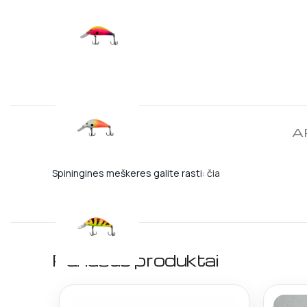
A
Spiningines meškeres galite rasti:
čia
Panašūs produktai