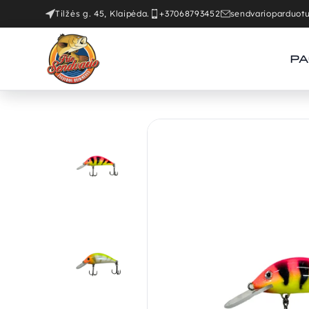
Tilžės g. 45, Klaipėda.
+37068793452
sendvarioparduo
PA