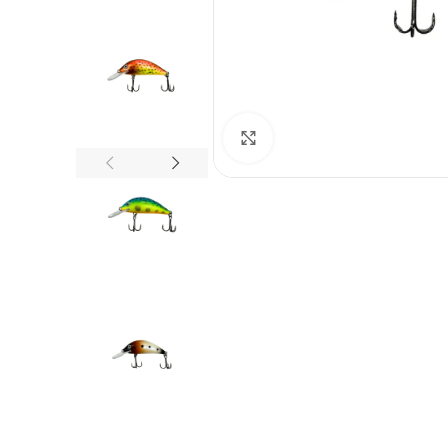
Spustelėkite norėdami padid