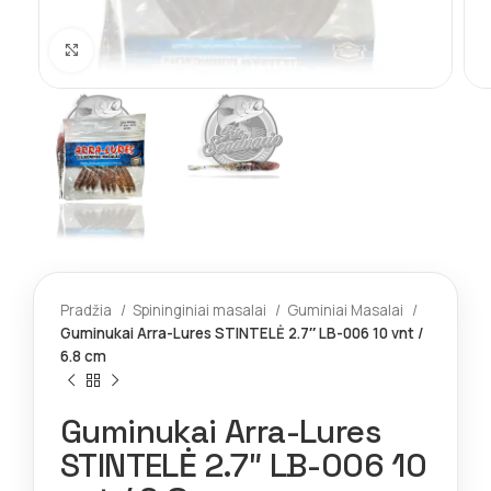
Spustelėkite norėdami padidinti
Pradžia
Spininginiai masalai
Guminiai Masalai
Guminukai Arra-Lures STINTELĖ 2.7″ LB-006 10 vnt /
6.8 cm
Guminukai Arra-Lures
STINTELĖ 2.7″ LB-006 10