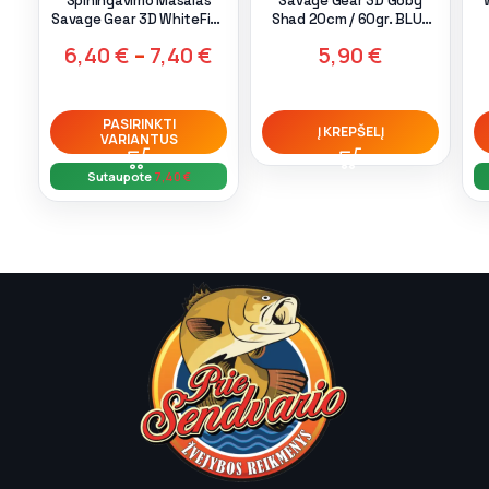
Spiningavimo Masalas
Savage Gear 3D Goby
Savage Gear 3D WhiteFish
Shad 20cm / 60gr. BLUE
Shad Motoroil UV
PEARL
6,40
€
–
7,40
€
5,90
€
PASIRINKTI
Į KREPŠELĮ
VARIANTUS
Sutaupote
7,40
€