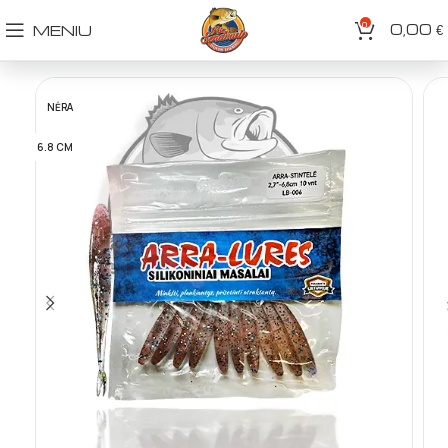
0
0,00
MENIU
€
NĖRA
6.8 CM