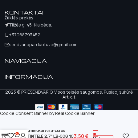
KONTAKTAI
Žūklės prekės
Tilžės g. 45, Klaipėda.
+37068793452
sendvarioparduotuve@gmail.com
NAVIGACIJA
INFORMACIJA
2023 © PRIESENDVARIO. Visos teisės saugomos. Puslapį sukūrė
Artix.lt
Cookie Consent Banner by Real Cookie Banner
Guminukai Arra-Lures
0
3,50
€
STINTELĖ 2.7″ LB-006 10