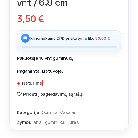
vnt / 6.8 cm
3,50
€
🚚
Iki nemokamo DPD pristatymo liko
50,00
€
Pakuotėje 10 vnt guminukų
Pagaminta: Lietuvoje.
Neturime
Pridėti į pageidavimų sąrašą
Kategorija:
Guminiai Masalai
Žymos:
arra
,
guminukai
,
lures