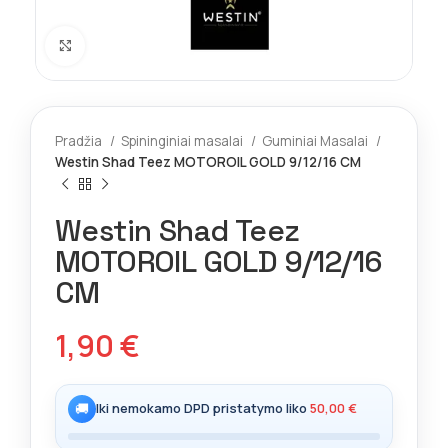
Spustelėkite norėdami padidinti
Pradžia
Spininginiai masalai
Guminiai Masalai
Westin Shad Teez MOTOROIL GOLD 9/12/16 CM
Westin Shad Teez
MOTOROIL GOLD 9/12/16
CM
1,90
€
🚚
Iki nemokamo DPD pristatymo liko
50,00
€