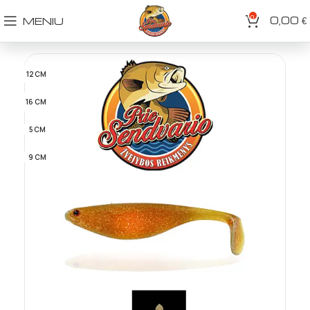
0
0,00
MENIU
€
12 CM
16 CM
5 CM
9 CM