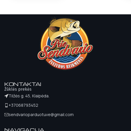
KONTAKTAI
Žūklės prekės
Tilžės g. 45, Klaipėda.
+37068793452
sendvarioparduotuve@gmail.com
NAVIGACIJA