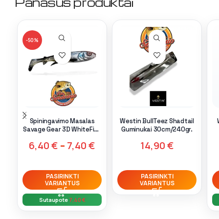
Panašūs produktai
-50%
Spiningavimo Masalas
Westin BullTeez Shadtail
Savage Gear 3D WhiteFish
Guminukai 30cm/240gr.
Shad White Fish
6,40
€
–
7,40
€
14,90
€
PASIRINKTI
PASIRINKTI
VARIANTUS
VARIANTUS
Sutaupote
7,40
€