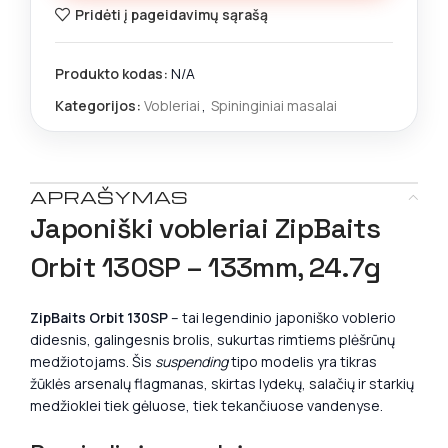
Pridėti į pageidavimų sąrašą
Produkto kodas:
N/A
Kategorijos:
Vobleriai
,
Spininginiai masalai
APRAŠYMAS
Japoniški vobleriai ZipBaits
Orbit 130SP – 133mm, 24.7g
ZipBaits Orbit 130SP
– tai legendinio japoniško voblerio
didesnis, galingesnis brolis, sukurtas rimtiems plėšrūnų
medžiotojams. Šis
suspending
tipo modelis yra tikras
žūklės arsenalų flagmanas, skirtas lydekų, salačių ir starkių
medžioklei tiek gėluose, tiek tekančiuose vandenyse.