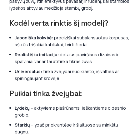
pasyvių žuvų. Itin efektyvus pavasarį ir rudenį, kai stambios
lydekos aktyviau medžioja stambų grobį.
Kodėl verta rinktis šį modelį?
Japoniška kokybė:
preciziškai subalansuotas korpusas,
aštrūs trišakiai kabliukai, tvirti žiedai.
Realistiška imitacija:
detalus paviršiaus dizainas ir
spalviniai variantai atitinka tikras žuvis.
Universalus:
tinka žvejybai nuo kranto, iš valties ar
spiningaujant srovėje.
Puikiai tinka žvejybai:
Lydekų
– aktyviems plėšrūnams, ieškantiems didesnio
grobio.
Starkių
– ypač priekrantėse ir šlaituose su minkštu
dugnu.