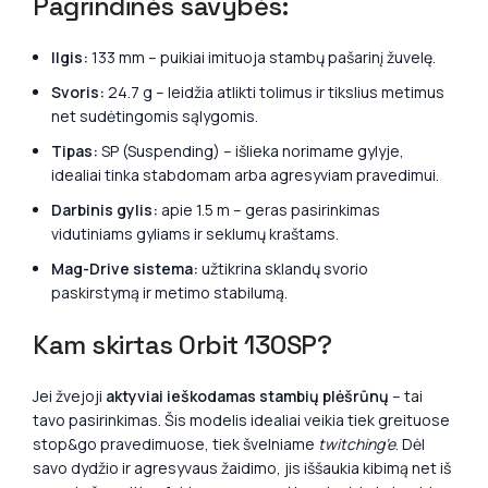
Pagrindinės savybės:
Ilgis:
133 mm – puikiai imituoja stambų pašarinį žuvelę.
Svoris:
24.7 g – leidžia atlikti tolimus ir tikslius metimus
net sudėtingomis sąlygomis.
Tipas:
SP (Suspending) – išlieka norimame gylyje,
idealiai tinka stabdomam arba agresyviam pravedimui.
Darbinis gylis:
apie 1.5 m – geras pasirinkimas
vidutiniams gyliams ir seklumų kraštams.
Mag-Drive sistema:
užtikrina sklandų svorio
paskirstymą ir metimo stabilumą.
Kam skirtas Orbit 130SP?
Jei žvejoji
aktyviai ieškodamas stambių plėšrūnų
– tai
tavo pasirinkimas. Šis modelis idealiai veikia tiek greituose
stop&go pravedimuose, tiek švelniame
twitching’e
. Dėl
savo dydžio ir agresyvaus žaidimo, jis iššaukia kibimą net iš