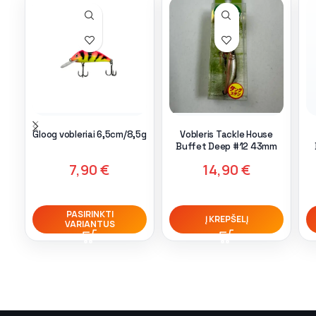
Gloog vobleriai 6,5cm/8,5g
Vobleris Tackle House
Buffet Deep #12 43mm
7,90
€
14,90
€
PASIRINKTI
Į KREPŠELĮ
VARIANTUS