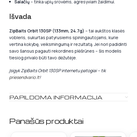
Salačių
– tinka upių srovėms, agresyviam žaidimui.
Išvada
ZipBaits Orbit 130SP (133mm, 24.7g)
– tai aukštos klasės
vobleris, sukurtas patyrusiems spiningautojams, kurie
vertina kokybę, veiksmingumą ir rezultatą. Jei nori padidinti
savo šansus pagauti rekordines plėšrūnes – šis modelis
tiesiog privalo būti tavo dėžutėje.
Įsigyk ZipBaits Orbit 130SP internetu patogiai – tik
priesendvario.lt
!
PAPILDOMA INFORMACIJA
Panašūs produktai