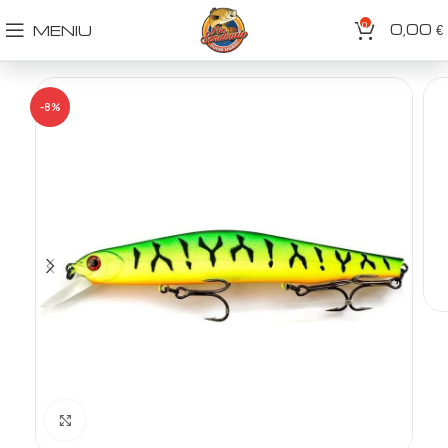
0
0,00
MENIU
€
-8%
Spustelėkite norėdami padidinti