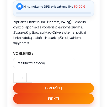
🚚
Iki nemokamo DPD pristatymo liko
50,00
€
ZipBaits Orbit 130SP (133mm, 24.7g)
– didelio
dydžio japoniškas vobleris plėšrioms žuvims.
Suspending
tipo, su Mag-Drive sistema, puikiai
tinka lydekų, salačių ir starkių žūklei įvairiomis
sąlygomis.
VOBLERIS
Į KREPŠELĮ
PIRKTI