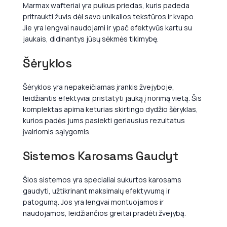
Marmax wafteriai yra puikus priedas, kuris padeda
pritraukti žuvis dėl savo unikalios tekstūros ir kvapo.
Jie yra lengvai naudojami ir ypač efektyvūs kartu su
jaukais, didinantys jūsų sėkmės tikimybę.
Šėryklos
Šėryklos yra nepakeičiamas įrankis žvejyboje,
leidžiantis efektyviai pristatyti jauką į norimą vietą. Šis
komplektas apima keturias skirtingo dydžio šėryklas,
kurios padės jums pasiekti geriausius rezultatus
įvairiomis sąlygomis.
Sistemos Karosams Gaudyt
Šios sistemos yra specialiai sukurtos karosams
gaudyti, užtikrinant maksimalų efektyvumą ir
patogumą. Jos yra lengvai montuojamos ir
naudojamos, leidžiančios greitai pradėti žvejybą.