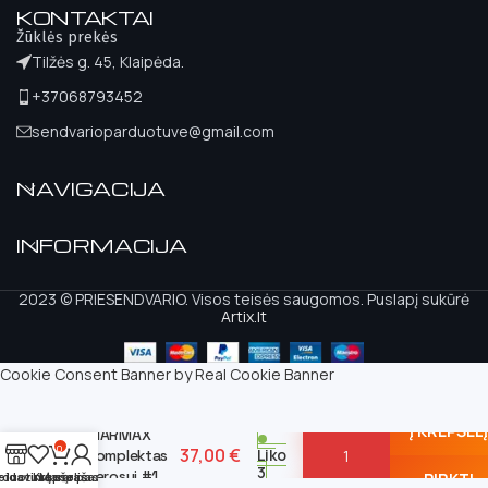
KONTAKTAI
Žūklės prekės
Tilžės g. 45, Klaipėda.
+37068793452
sendvarioparduotuve@gmail.com
NAVIGACIJA
INFORMACIJA
2023 © PRIESENDVARIO. Visos teisės saugomos. Puslapį sukūrė
Artix.lt
Cookie Consent Banner by Real Cookie Banner
Į KREPŠELĮ
MARMAX
0
37,00
€
Liko
Komplektas
3
Karosui #1
eidavimų sąrašas
rduotuvė
Krepšelis
Mano paskyra
PIRKTI