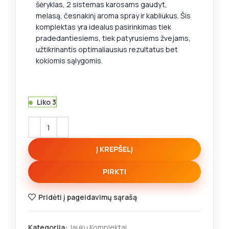
šėryklas, 2 sistemas karosams gaudyt,
melasą, česnakinį aroma spray ir kabliukus. Šis
komplektas yra idealus pasirinkimas tiek
pradedantiesiems, tiek patyrusiems žvejams,
užtikrinantis optimaliausius rezultatus bet
kokiomis sąlygomis.
Liko 3
Į KREPŠELĮ
PIRKTI
Pridėti į pageidavimų sąrašą
Kategorija:
Jaukų Komplektai