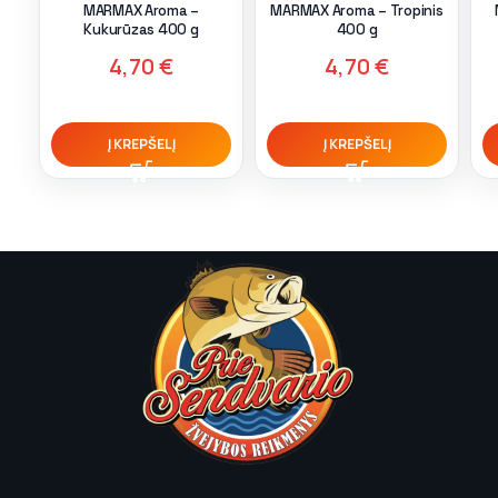
MARMAX Aroma –
MARMAX Aroma – Tropinis
Kukurūzas 400 g
400 g
4,70
€
4,70
€
Į KREPŠELĮ
Į KREPŠELĮ