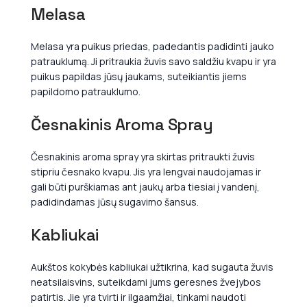
Melasa
Melasa yra puikus priedas, padedantis padidinti jauko
patrauklumą. Ji pritraukia žuvis savo saldžiu kvapu ir yra
puikus papildas jūsų jaukams, suteikiantis jiems
papildomo patrauklumo.
Česnakinis Aroma Spray
Česnakinis aroma spray yra skirtas pritraukti žuvis
stipriu česnako kvapu. Jis yra lengvai naudojamas ir
gali būti purškiamas ant jaukų arba tiesiai į vandenį,
padidindamas jūsų sugavimo šansus.
Kabliukai
Aukštos kokybės kabliukai užtikrina, kad sugauta žuvis
neatsilaisvins, suteikdami jums geresnes žvejybos
patirtis. Jie yra tvirti ir ilgaamžiai, tinkami naudoti