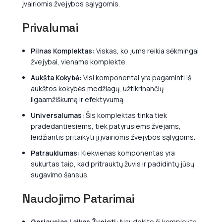
įvairiomis žvejybos sąlygomis.
Privalumai
Pilnas Komplektas:
Viskas, ko jums reikia sėkmingai
žvejybai, viename komplekte.
Aukšta Kokybė:
Visi komponentai yra pagaminti iš
aukštos kokybės medžiagų, užtikrinančių
ilgaamžiškumą ir efektyvumą.
Universalumas:
Šis komplektas tinka tiek
pradedantiesiems, tiek patyrusiems žvejams,
leidžiantis pritaikyti jį įvairioms žvejybos sąlygoms.
Patrauklumas:
Kiekvienas komponentas yra
sukurtas taip, kad pritrauktų žuvis ir padidintų jūsų
sugavimo šansus.
Naudojimo Patarimai
Geriausias Laikas Žvejoti:
Naudokite šį komplektą