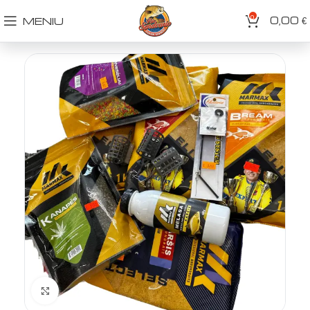
0
0,00
MENIU
€
Spustelėkite norėdami padidinti