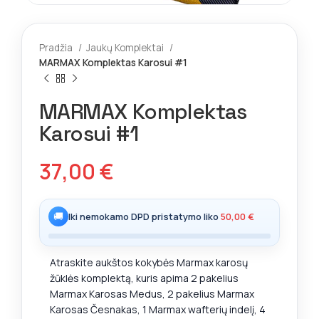
Pradžia
Jaukų Komplektai
MARMAX Komplektas Karosui #1
MARMAX Komplektas
Karosui #1
37,00
€
🚚
Iki nemokamo DPD pristatymo liko
50,00
€
Atraskite aukštos kokybės Marmax karosų
žūklės komplektą, kuris apima 2 pakelius
Marmax Karosas Medus, 2 pakelius Marmax
Karosas Česnakas, 1 Marmax wafterių indelį, 4