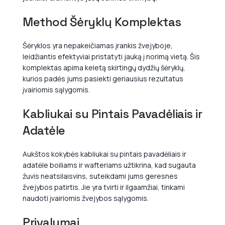
Method Šėryklų Komplektas
Šėryklos yra nepakeičiamas įrankis žvejyboje,
leidžiantis efektyviai pristatyti jauką į norimą vietą. Šis
komplektas apima keletą skirtingų dydžių šėryklų,
kurios padės jums pasiekti geriausius rezultatus
įvairiomis sąlygomis.
Kabliukai su Pintais Pavadėliais ir
Adatėle
Aukštos kokybės kabliukai su pintais pavadėliais ir
adatėle boiliams ir wafteriams užtikrina, kad sugauta
žuvis neatsilaisvins, suteikdami jums geresnes
žvejybos patirtis. Jie yra tvirti ir ilgaamžiai, tinkami
naudoti įvairiomis žvejybos sąlygomis.
Privalumai