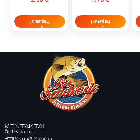
Į KREPŠELĮ
Į KREPŠELĮ
KONTAKTAI
Žūklės prekės
Tilžės g. 45, Klaipėda.