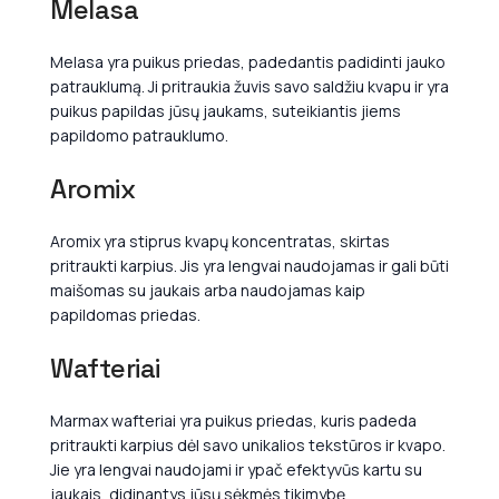
Melasa
Melasa yra puikus priedas, padedantis padidinti jauko
patrauklumą. Ji pritraukia žuvis savo saldžiu kvapu ir yra
puikus papildas jūsų jaukams, suteikiantis jiems
papildomo patrauklumo.
Aromix
Aromix yra stiprus kvapų koncentratas, skirtas
pritraukti karpius. Jis yra lengvai naudojamas ir gali būti
maišomas su jaukais arba naudojamas kaip
papildomas priedas.
Wafteriai
Marmax wafteriai yra puikus priedas, kuris padeda
pritraukti karpius dėl savo unikalios tekstūros ir kvapo.
Jie yra lengvai naudojami ir ypač efektyvūs kartu su
jaukais, didinantys jūsų sėkmės tikimybę.