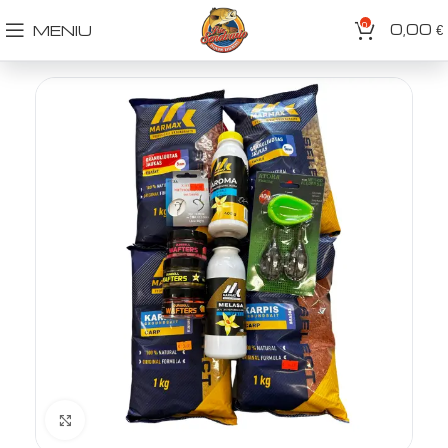
0
0,00
MENIU
€
Spustelėkite norėdami padidinti