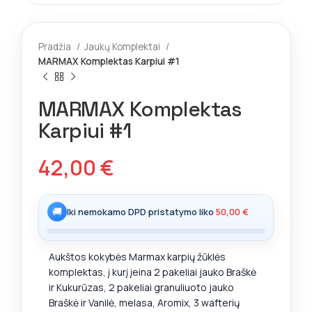
Pradžia
Jaukų Komplektai
MARMAX Komplektas Karpiui #1
MARMAX Komplektas
Karpiui #1
42,00
€
🚚
Iki nemokamo DPD pristatymo liko
50,00
€
Aukštos kokybės Marmax karpių žūklės
komplektas, į kurį įeina 2 pakeliai jauko Braškė
ir Kukurūzas, 2 pakeliai granuliuoto jauko
Braškė ir Vanilė, melasa, Aromix, 3 wafterių