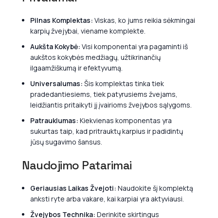
Pilnas Komplektas:
Viskas, ko jums reikia sėkmingai
karpių žvejybai, viename komplekte.
Aukšta Kokybė:
Visi komponentai yra pagaminti iš
aukštos kokybės medžiagų, užtikrinančių
ilgaamžiškumą ir efektyvumą.
Universalumas:
Šis komplektas tinka tiek
pradedantiesiems, tiek patyrusiems žvejams,
leidžiantis pritaikyti jį įvairioms žvejybos sąlygoms.
Patrauklumas:
Kiekvienas komponentas yra
sukurtas taip, kad pritrauktų karpius ir padidintų
jūsų sugavimo šansus.
Naudojimo Patarimai
Geriausias Laikas Žvejoti:
Naudokite šį komplektą
anksti ryte arba vakare, kai karpiai yra aktyviausi.
Žvejybos Technika:
Derinkite skirtingus