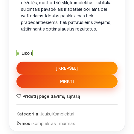
dėžutės, method šėryklų komplektas, kabliukai
su pintais pavadėliais ir adatėle boiliams bei
wafteriams. Idealus pasirinkimas tiek
pradedantiesiems, tiek patyrusiems žvejams,
užtikrinantis optimaliausius rezultatus.
Liko 1
Į KREPŠELĮ
PIRKTI
Pridėti į pageidavimų sąrašą
Kategorija:
Jaukų Komplektai
Žymos:
komplektas
,
marmax