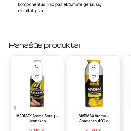
komponentus, kad pasiektumėte geriausių
rezultatų. Na
Panašūs produktai
MARMAX Aroma Spray –
MARMAX Aroma –
Česnakas
Ananasas 400 g
2,90
€
4,70
€