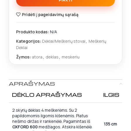
Pridėti į pageidavimų sąrašą
Produkto kodas:
N/A
Kategorijos:
Dėklai/Meškerių stovai
,
Meškerių
Dėklai
Žymos:
atora
,
deklas
,
meskeriu
APRAŠYMAS
DĖKLO APRAŠYMAS
ILGIS
2 skyrių dėklas 4 meškerėms. Su 2
papildomomis ilgomis kišenėmis. Platus
nešimo diržas ir rankenėlė. Pagamintas iš
135 cm
OXFORD 600
medžiagos. Atskira kišenėlė