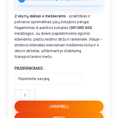
2 skyrių dėklas 4 meškerėms
– praktiškas ir
patvarus sprendimas jūsų žvejybos įrangai.
Pagamintas iš aukštos kokybės
OXFORD 600
medžiagos, su dviem papildomomis ilgomis
kišenėmis, plačiu nešimo diržu ir rankenėle. Viduje –
atskiros kišenėlės kiekvienam meškerės kotui ir 4
Velcro dirželiai, užtikrinantys stabilumą
transportavimo metu.
PASIRINKIMAS
Į KREPŠELĮ
PIRKTI