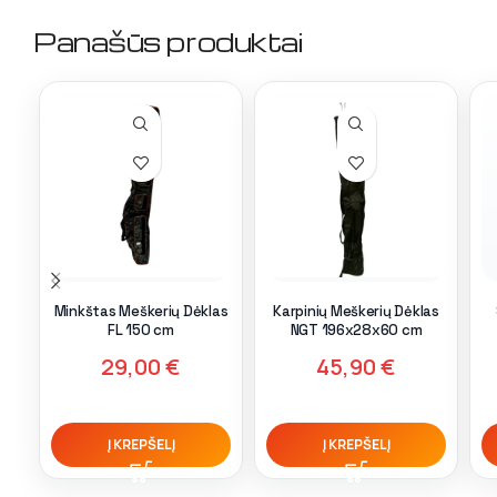
Panašūs produktai
Minkštas Meškerių Dėklas
Karpinių Meškerių Dėklas
FL 150 cm
NGT 196x28x60 cm
29,00
€
45,90
€
Į KREPŠELĮ
Į KREPŠELĮ