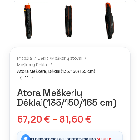
Pradžia
Dėklai/Meškerių stovai
Meškerių Dėklai
Atora Meškerių Dėklai(135/150/165 cm)
Atora Meškerių
Dėklai(135/150/165 cm)
67,20
€
–
81,60
€
🚚
Iki nemokamo DPD pristatymo liko
50,00
€