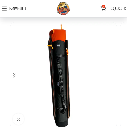
0
0,00
MENIU
€
Spustelėkite norėdami padidinti