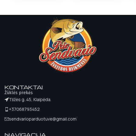
KONTAKTAI
Žūklės prekės
Tilžės g. 45, Klaipėda.
+37068793452
sendvarioparduotuve@gmail.com
NAVIGACIJA