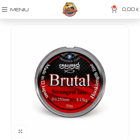
0
0,00
MENIU
€
Spustelėkite norėdami padidinti