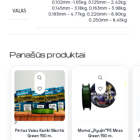
0,102mm -1,65kg, 0,125mm – 2,42kg,
0,145mm – 3,18kg, 0,163mm – 3,98kg,
VALAS
0,183mm – 4,77kg, 0,220mm – 6,80kg,
0,250mm – 8,45kg
Panašūs produktai
Pintas Valas Kairiki Mantis
Momoi ,,Ryujin’’PE Moss
Green 150 m.
Green 150 m.