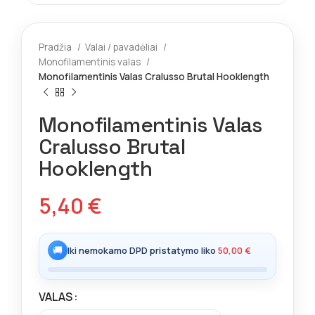
Pradžia
Valai / pavadėliai
Monofilamentinis valas
Monofilamentinis Valas Cralusso Brutal Hooklength
Monofilamentinis Valas
Cralusso Brutal
Hooklength
5,40
€
🚚
Iki nemokamo DPD pristatymo liko
50,00
€
VALAS