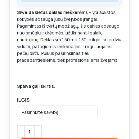
Siweida kietas dėklas meškerėms
– yra aukštos
kokybės apsauga jūsų žvejybos įrangai.
Pagamintas iš tvirtų medžiagų, šis dėklas apsaugo
nuo smūgių ir drėgmės, užtikrinant ilgalaikį
naudojimą. Dėklas yra 1.50 m ir 1.30 m ilgio, su erdviu
vidumi, patogiomis rankenomis ir reguliuojamu
pečių diržu. Puikus pasirinkimas tiek
pradedantiesiems, tiek profesionaliems žvejams.
Spalva gali skirtis.
ILGIS