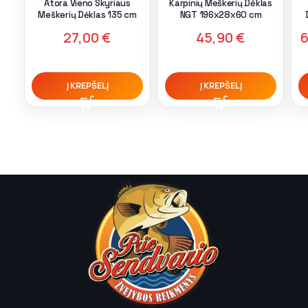
Atora Vieno Skyriaus
Karpinių Meškerių Dėklas
Meškerių Dėklas 135 cm
NGT 196x28x60 cm
27,00
€
45,90
€
Į KREPŠELĮ
Į KREPŠELĮ