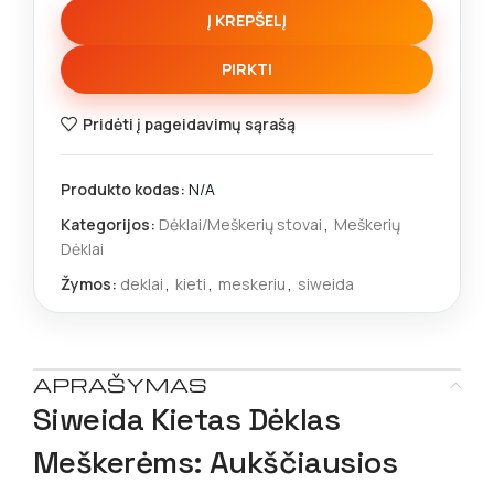
Į KREPŠELĮ
PIRKTI
Pridėti į pageidavimų sąrašą
Produkto kodas:
N/A
Kategorijos:
Dėklai/Meškerių stovai
,
Meškerių
Dėklai
Žymos:
deklai
,
kieti
,
meskeriu
,
siweida
APRAŠYMAS
Siweida Kietas Dėklas
Meškerėms: Aukščiausios