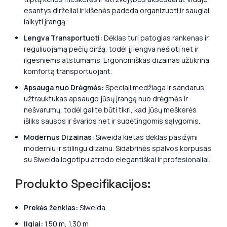
esantys dirželiai ir kišenės padeda organizuoti ir saugiai
laikyti įrangą.
Lengva Transportuoti:
Dėklas turi patogias rankenas ir
reguliuojamą pečių diržą, todėl jį lengva nešioti net ir
ilgesniems atstumams. Ergonomiškas dizainas užtikrina
komfortą transportuojant.
Apsauga nuo Drėgmės:
Speciali medžiaga ir sandarus
užtrauktukas apsaugo jūsų įrangą nuo drėgmės ir
nešvarumų, todėl galite būti tikri, kad jūsų meškerės
išliks sausos ir švarios net ir sudėtingomis sąlygomis.
Modernus Dizainas:
Siweida kietas dėklas pasižymi
moderniu ir stilingu dizainu. Sidabrinės spalvos korpusas
su Siweida logotipu atrodo elegantiškai ir profesionaliai.
Produkto Specifikacijos:
Prekės ženklas:
Siweida
Ilgiai:
1.50 m, 1.30 m