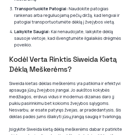
Transportuokite Patogiai:
Naudokite patogias
rankenas arba reguliuojamą pečių diržą, kad lengvai ir
patogiai transportuotumėte dėklą į žvejybos vietą.
Laikykite Saugiai:
Kai nenaudojate, laikykite dėklą
sausoje vietoje, kad išvengtumėte ilgalaikės drėgmės
poveikio.
Kodėl Verta Rinktis Siweida Kietą
Dėklą Meškerėms?
Siweida kietas dėklas meškerėms yra patikima ir efektyvi
apsauga jūsų žvejybos įrangai. Jo aukštos kokybės
medžiagos, erdvus vidus ir modernus dizainas daro jį
puikiu pasirinkimu bet kokioms žvejybos sąlygoms.
Nesvarbu, ar esate patyręs žvejas, ar pradedantysis, šis
dėklas padės jums išlaikyti jūsų įrangą saugią ir tvarkingą.
Įsigykite Siweida kietą dėklą meškerėms dabar ir patirkite