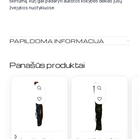
skirtumą, kurį gali padaryti aukštos kokybės dėklas jūsų
žvejybos nuotykiuose.
PAPILDOMA INFORMACIJA
Panašūs produktai