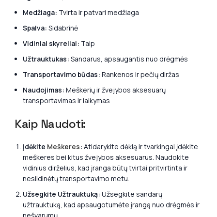
Medžiaga:
Tvirta ir patvari medžiaga
Spalva:
Sidabrinė
Vidiniai skyreliai:
Taip
Užtrauktukas:
Sandarus, apsaugantis nuo drėgmės
Transportavimo būdas:
Rankenos ir pečių diržas
Naudojimas:
Meškerių ir žvejybos aksesuarų
transportavimas ir laikymas
Kaip Naudoti:
Įdėkite
Meškeres
:
Atidarykite dėklą ir tvarkingai įdėkite
meškeres bei kitus žvejybos aksesuarus. Naudokite
vidinius dirželius, kad įranga būtų tvirtai pritvirtinta ir
neslidinėtų transportavimo metu.
Užsegkite Užtrauktuką:
Užsegkite sandarų
užtrauktuką, kad apsaugotumėte įrangą nuo drėgmės ir
nešvarumų.