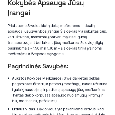
Kokybės Apsauga Jūsų
Įrangai
Pristatome Siweida kietą dėklą meškerėms – idealią
apsaugą jūsų žvejybos įrangai. Šis dėklas yra sukurtas taip,
kad užtikrintų maksimalų patvarumą ir saugumą
transportuojant bei laikant jūsų meškeres. Su dviejų ilgių
pasirinkimais – 1.50 m ir 1.30 m – šis dėklas tinka įvairioms
meškerėms ir žvejybos sąlygoms.
Pagrindinės Savybės:
Aukštos Kokybės Medžiagos:
Siweida kietas dėklas
pagamintas iš tvirtų ir patvarių medžiagų, kurios užtikrina
ilgalaikį naudojimą ir patikimą apsaugą jūsų meškerėms.
Tvirtas dėklo korpusas apsaugo nuo smūgių, kritimų ir
kitų mechaninių pažeidimų.
Erdvus Vidus:
Dėklo vidus yra pakankamai erdvus, kad
tilptų kelios meškerės ir kiti žvejybos aksesuarai. Viduje