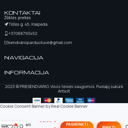
KONTAKTAI
Žūklės prekės
Tilžės g. 45, Klaipėda.
+37068793452
sendvarioparduotuve@gmail.com
NAVIGACIJA
INFORMACIJA
2023 © PRIESENDVARIO. Visos teisės saugomos. Puslapį sukūrė
Artix.lt
Cookie Consent Banner by Real Cookie Banner
Siweida
60,00
€
PASIRINKTI
Kieti
0
–
PIRKTI