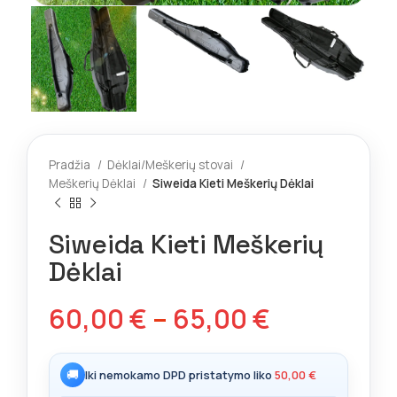
Pradžia
Dėklai/Meškerių stovai
Meškerių Dėklai
Siweida Kieti Meškerių Dėklai
Siweida Kieti Meškerių
Dėklai
60,00
€
–
65,00
€
🚚
Iki nemokamo DPD pristatymo liko
50,00
€