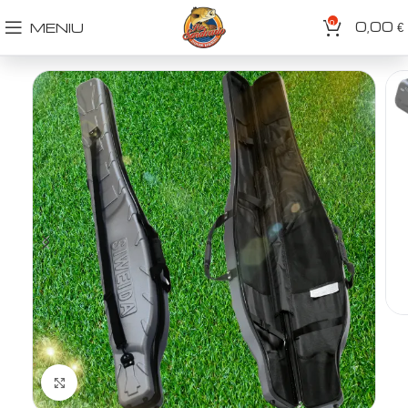
0
0,00
MENIU
€
Spustelėkite norėdami padidinti