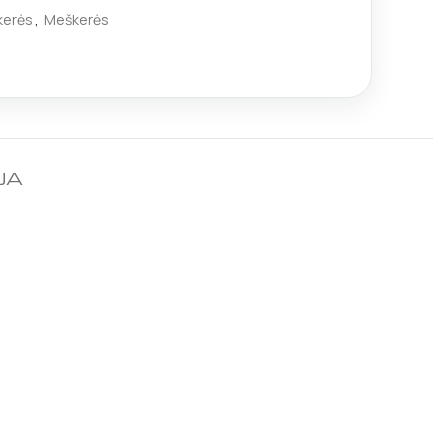
kerės
,
Meškerės
JA