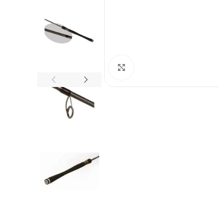
Spustelėkite norėdami padid