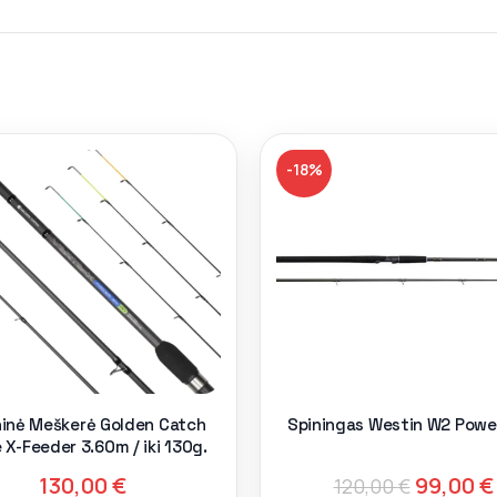
-18%
inė Meškerė Golden Catch
Spiningas Westin W2 Powe
 X-Feeder 3.60m / iki 130g.
130,00
€
99,00
€
120,00
€