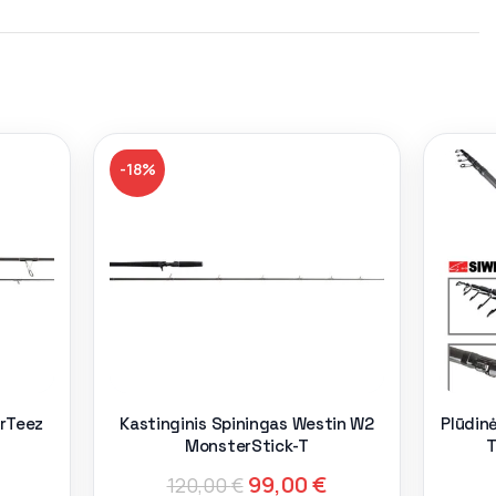
-18%
rTeez
Kastinginis Spiningas Westin W2
Plūdin
MonsterStick-T
T
99,00
€
120,00
€