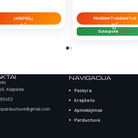
Į KREPŠELĮ
PASIRINKTI VARIANTUS
Sutaupote
21,00
€
KTAI
NAVIGACIJA
kės
 45, Klaipėda.
Paskyra
93452
Krepšelis
ioparduotuve@gmail.com
Apmokėjimas
Parduotuvė