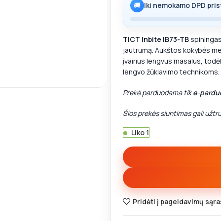
🚚
Iki nemokamo DPD pris
TICT Inbite IB73-TB
spiningas 
jautrumą. Aukštos kokybės med
įvairius lengvus masalus, todėl
inti
lengvo žūklavimo technikoms.
Prekė parduodama tik
e-pardu
Šios prekės siuntimas gali užtruk
Liko 1
Pridėti į pageidavimų sąra