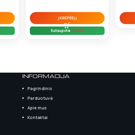
Į KREPŠELĮ
Sutaupote
21,00
€
INFORMACIJA
Pagrindinis
Parduotuvė
Apie mus
Kontaktai