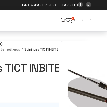
PRISIJUNGTI / REGISTRUOTIS
0
0,00
€
inės meškerės
Spiningas TICT INBITE IB73-TB
 TICT INBITE