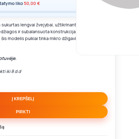
tatymo liko
50,00
€
sukurtas lengvai žvejybai, užtikrinant tikslumą ir
žiagos ir subalansuota konstrukcija leidžia valdyti
 šis modelis puikiai tinka mikro džigavimui ir kitoms
otuvėje.
ti iki 8 d.d
Į KREPŠELĮ
PIRKTI
šą