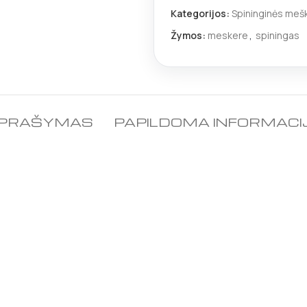
Kategorijos:
Spininginės meš
Žymos:
meskere
,
spiningas
PRAŠYMAS
PAPILDOMA INFORMACI