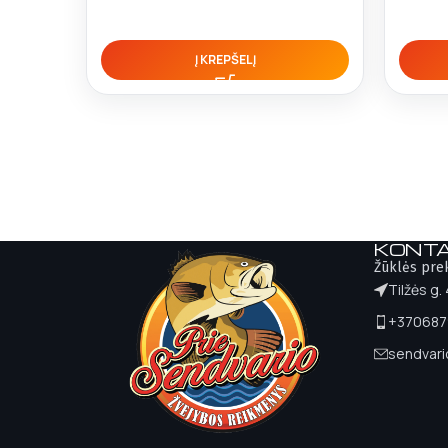
Į KREPŠELĮ
KONTA
Žūklės pre
Tilžės g.
+370687
sendvar