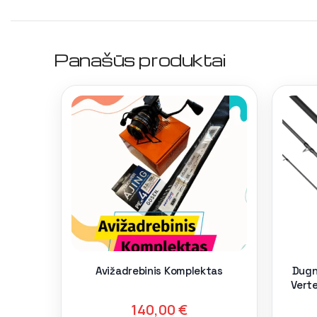
Panašūs produktai
Avižadrebinis Komplektas
Dugn
Verte
140,00
€