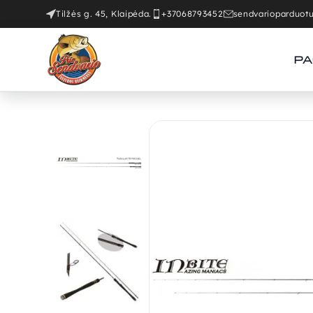
Tilžės g. 45, Klaipėda.
+37068793452
sendvarioparduo
PA