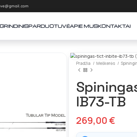
tuve@gmail.com
GRINDINIS
PARDUOTUVĖ
APIE MUS
KONTAKTAI
Pradžia
Meškerės
Spining
Spiningas
IB73-TB
269,00
€