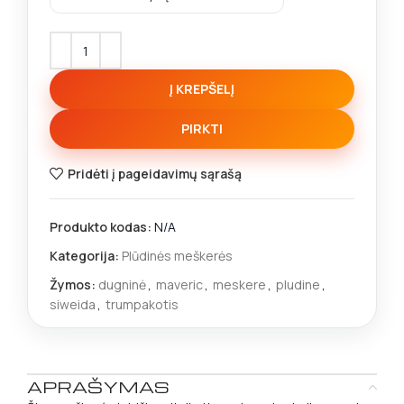
Į KREPŠELĮ
PIRKTI
Pridėti į pageidavimų sąrašą
Produkto kodas:
N/A
Kategorija:
Plūdinės meškerės
Žymos:
dugninė
,
maveric
,
meskere
,
pludine
,
siweida
,
trumpakotis
APRAŠYMAS