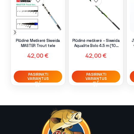
Plūdinė Meškerė Siweida
Plūdinė meškerė – Siweida
J
MASTER Trout tele
Aqualite Bolo 4.5 m (10–
30 g)
42,00
€
42,00
€
PASIRINKTI
PASIRINKTI
VARIANTUS
VARIANTUS