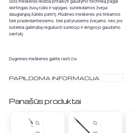
Šios meškerės leidžia pritaikyti gaudymo techniką pagal
skirtingas žuvų rūšis ir sąlygas, suteikdamos žvejui
daugialypę žūklės patirtį. Plūdines meškerės yra tinkamos
tiek pradedantiesiems, tiek patyrusiems žvejams, nes jos
suteikia galimybę reguliuoti sunkiojo ir lengvojo gaudymo
santykį.
Dugnines meškeres galite rasti
čia
PAPILDOMA INFORMACIJA
Panašūs produktai