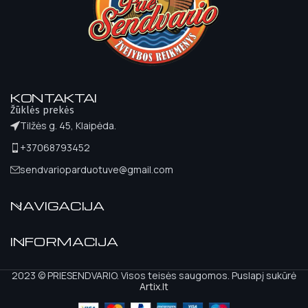
KONTAKTAI
Žūklės prekės
Tilžės g. 45, Klaipėda.
+37068793452
sendvarioparduotuve@gmail.com
NAVIGACIJA
INFORMACIJA
2023 © PRIESENDVARIO. Visos teisės saugomos. Puslapį sukūrė
Artix.lt