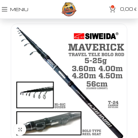
0
0,00
MENIU
€
Spustelėkite norėdami padidinti