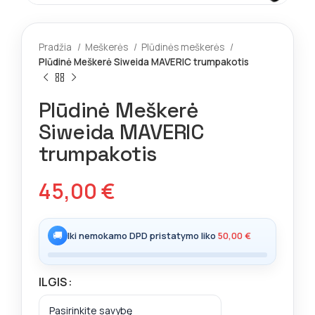
Pradžia
Meškerės
Plūdinės meškerės
Plūdinė Meškerė Siweida MAVERIC trumpakotis
Plūdinė Meškerė
Siweida MAVERIC
trumpakotis
45,00
€
🚚
Iki nemokamo DPD pristatymo liko
50,00
€
ILGIS