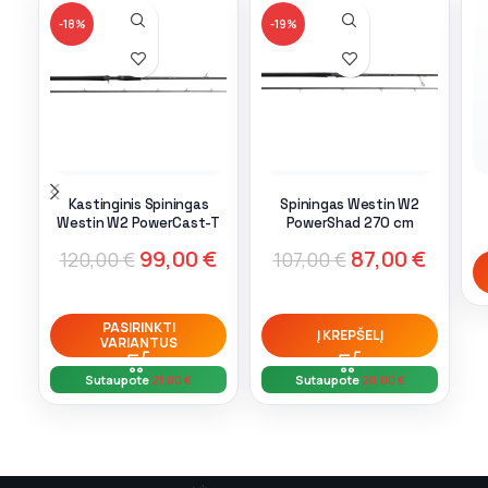
-18%
-19%
Kastinginis Spiningas
Spiningas Westin W2
Westin W2 PowerCast-T
PowerShad 270 cm
99,00
€
87,00
€
120,00
€
107,00
€
PASIRINKTI
Į KREPŠELĮ
VARIANTUS
Sutaupote
21,00
€
Sutaupote
20,00
€