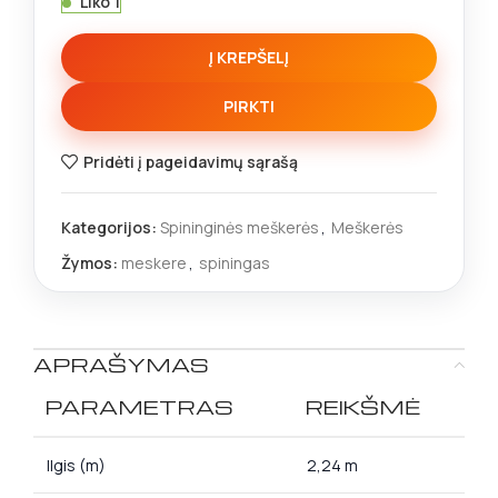
Liko 1
Į KREPŠELĮ
PIRKTI
Pridėti į pageidavimų sąrašą
Kategorijos:
Spininginės meškerės
,
Meškerės
Žymos:
meskere
,
spiningas
APRAŠYMAS
PARAMETRAS
REIKŠMĖ
Ilgis (m)
2,24 m