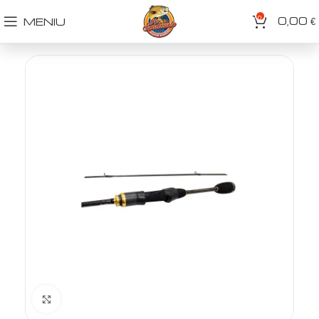
0
0,00
MENIU
€
Spustelėkite norėdami padidinti