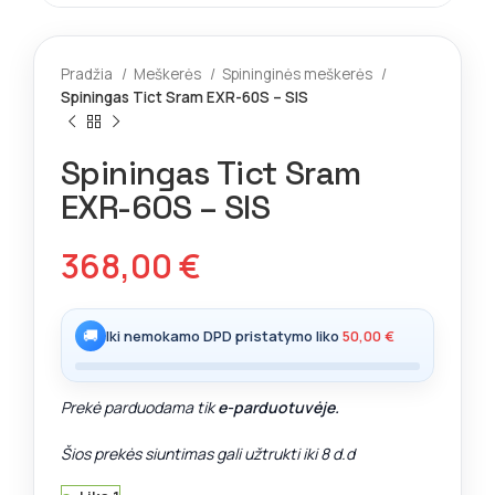
Pradžia
Meškerės
Spininginės meškerės
Spiningas Tict Sram EXR-60S – SIS
Spiningas Tict Sram
EXR-60S – SIS
368,00
€
🚚
Iki nemokamo DPD pristatymo liko
50,00
€
Prekė parduodama tik
e-parduotuvėje.
Šios prekės siuntimas gali užtrukti iki 8 d.d