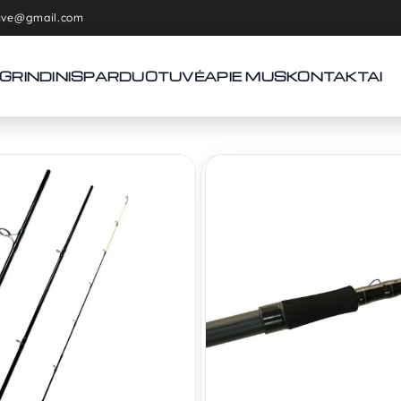
tuve@gmail.com
GRINDINIS
PARDUOTUVĖ
APIE MUS
KONTAKTAI
Pradžia
Meškerės
Dugninė
Feeder Meškerė Custom Baltic
Feeder M
Baltic S
30T