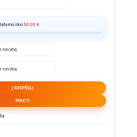
,00
€
tatymo liko
50,00
€
Į KREPŠELĮ
PIRKTI
šą