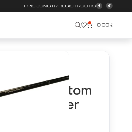
PRISIJUNGTI / REGISTRUOTIS
0
0,00
€
s meškerės
 SLR PRO Feeder 30T
eškerė Custom
LR PRO Feeder