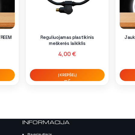
TREEM
Reguliuojamas plastikinis
Jauk
meškerės laikiklis
4,00
€
Į KREPŠELĮ
INFORMACIJA
Pagrindinis