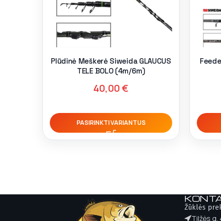
Plūdinė Meškerė Siweida GLAUCUS
Feede
TELE BOLO (4m/6m)
40,00
€
PASIRINKTI VARIANTUS
KONTA
Žūklės pre
Tilžės g.