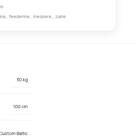
ės
inė
,
feederine
,
meskere
,
zukle
30 kg
100 cm
Custom Baltic