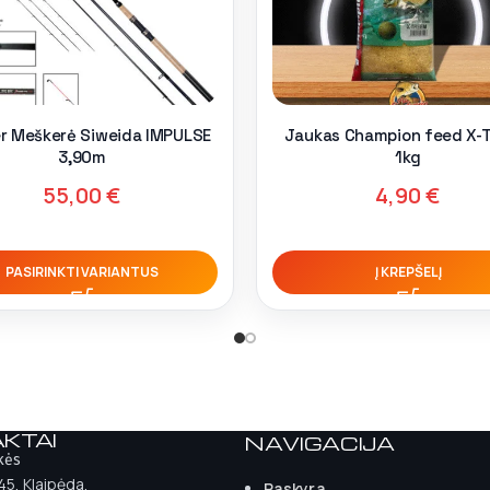
r Meškerė Siweida IMPULSE
Jaukas Champion feed X-
3,90m
1kg
55,00
€
4,90
€
PASIRINKTI VARIANTUS
Į KREPŠELĮ
KTAI
NAVIGACIJA
kės
 45, Klaipėda.
Paskyra