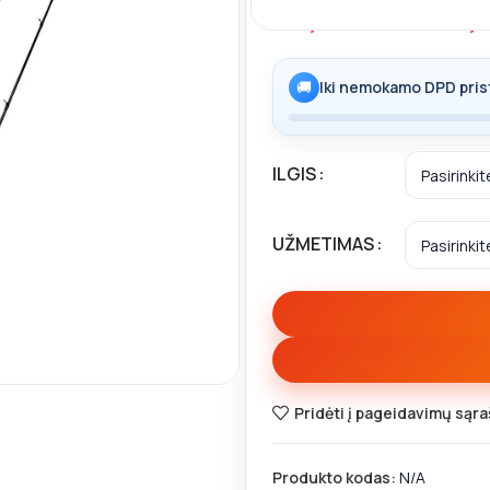
87,00
€
–
115
🚚
Iki nemokamo DPD pris
ILGIS
UŽMETIMAS
inti
Pridėti į pageidavimų sąra
Produkto kodas:
N/A