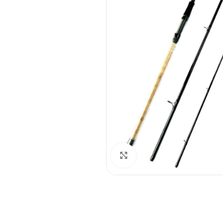
Spustelėkite norėdami padid