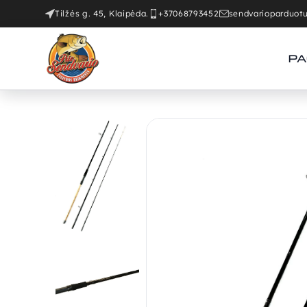
Tilžės g. 45, Klaipėda.
+37068793452
sendvarioparduo
PA