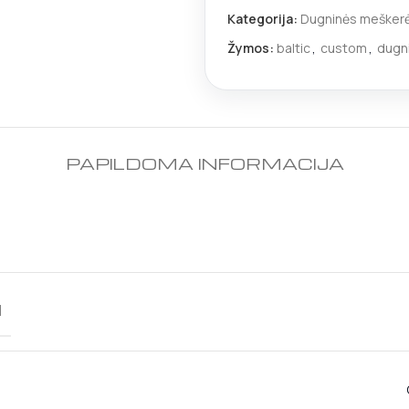
Kategorija:
Dugninės mešker
Žymos:
baltic
,
custom
,
dugn
PAPILDOMA INFORMACIJA
I