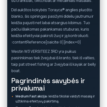
su crankbait, twitchbait ar metaliniais masalais.
Dėl aukštos kokybės Torayca® anglies pluošto
blanko, šis spiningas pasižymi dideliu jautrumu ir
leidžia pajusti net labai atsargius kibimus. Tuo
pačiu išlaikomas pakankamas stuburas, kuris
leidžia efektyviai pakirsti žuvį ir ją kontroliuoti.
:contentReference[oaicite:0]{index=0}
Westin W3 VERSITEEZ 3RD yra puikus
pasirinkimas tiek žvejybai iš kranto, tiek iš valties,
taip pat street fishing ar žvejybai iš kayak ar belly
boat.
Pagrindinės savybės ir
privalumai
Medium Fast akcija:
leidžia tiksliai valdyti masalą ir
užtikrina efektyvų pakirtimą.