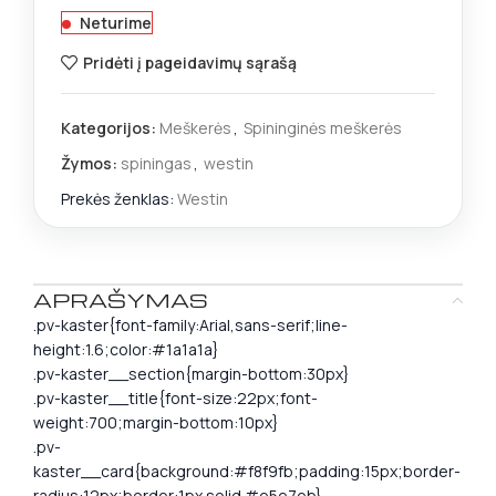
Neturime
Pridėti į pageidavimų sąrašą
Kategorijos:
Meškerės
,
Spininginės meškerės
Žymos:
spiningas
,
westin
Prekės ženklas:
Westin
APRAŠYMAS
.pv-kaster{font-family:Arial,sans-serif;line-
height:1.6;color:#1a1a1a}
.pv-kaster__section{margin-bottom:30px}
.pv-kaster__title{font-size:22px;font-
weight:700;margin-bottom:10px}
.pv-
kaster__card{background:#f8f9fb;padding:15px;border-
radius:12px;border:1px solid #e5e7eb}