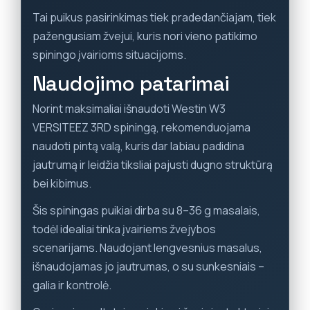
Tai puikus pasirinkimas tiek pradedančiajam, tiek
pažengusiam žvejui, kuris nori vieno patikimo
spiningo įvairioms situacijoms.
Naudojimo patarimai
Norint maksimaliai išnaudoti Westin W3
VERSITEEZ 3RD spiningą, rekomenduojama
naudoti pintą valą, kuris dar labiau padidina
jautrumą ir leidžia tiksliai pajusti dugno struktūrą
bei kibimus.
Šis spiningas puikiai dirba su 8–36 g masalais,
todėl idealiai tinka įvairiems žvejybos
scenarijams. Naudojant lengvesnius masalus,
išnaudojamas jo jautrumas, o su sunkesniais –
galia ir kontrolė.