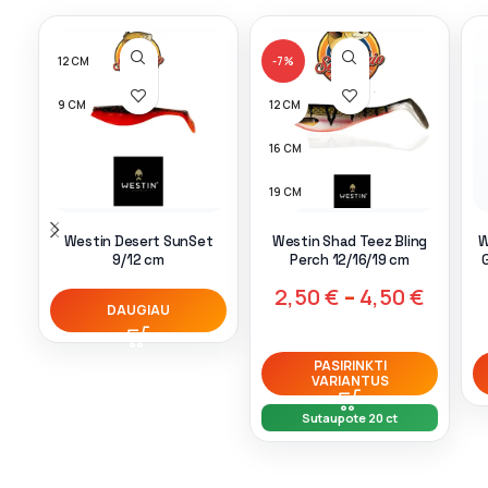
12 CM
-7%
9 CM
12 CM
16 CM
19 CM
9 CM
Westin Desert SunSet
Westin Shad Teez Bling
W
9/12 cm
Perch 12/16/19 cm
2,50
€
–
4,50
€
DAUGIAU
PASIRINKTI
VARIANTUS
Sutaupote 20 ct