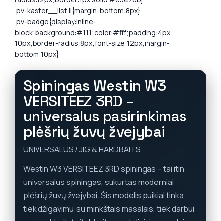
.pv-kaster__list li{margin-bottom:8px}
.pv-badge{display:inline-
block;background:#111;color:#fff;padding:4px
10px;border-radius:8px;font-size:12px;margin-
bottom:10px}
Spiningas Westin W3
VERSITEEZ 3RD –
universalus pasirinkimas
plėšrių žuvų žvejybai
UNIVERSALUS / JIG & HARDBAITS
Westin W3 VERSITEEZ 3RD spiningas – tai itin
universalus spiningas, sukurtas moderniai
plėšrių žuvų žvejybai. Šis modelis puikiai tinka
tiek džigavimui su minkštais masalais, tiek darbui