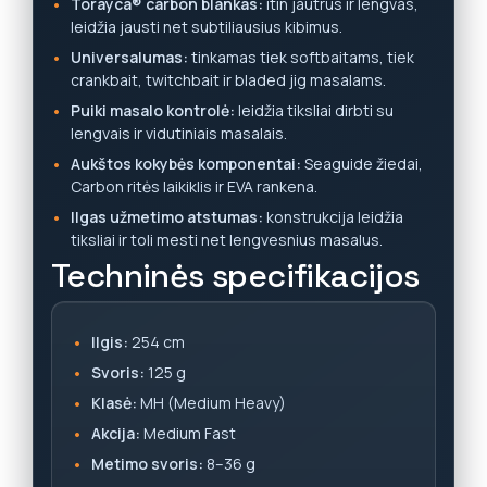
Torayca® carbon blankas:
itin jautrus ir lengvas,
leidžia jausti net subtiliausius kibimus.
Universalumas:
tinkamas tiek softbaitams, tiek
crankbait, twitchbait ir bladed jig masalams.
Puiki masalo kontrolė:
leidžia tiksliai dirbti su
lengvais ir vidutiniais masalais.
Aukštos kokybės komponentai:
Seaguide žiedai,
Carbon ritės laikiklis ir EVA rankena.
Ilgas užmetimo atstumas:
konstrukcija leidžia
tiksliai ir toli mesti net lengvesnius masalus.
Techninės specifikacijos
Ilgis:
254 cm
Svoris:
125 g
Klasė:
MH (Medium Heavy)
Akcija:
Medium Fast
Metimo svoris:
8–36 g