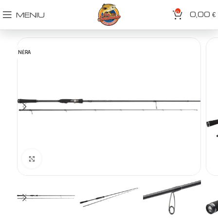
0
0,00
MENIU
€
NĖRA
Spustelėkite norėdami padidinti