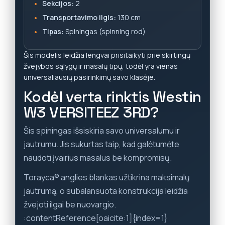
Sekcijos:
2
Transportavimo ilgis:
130 cm
Tipas:
Spiningas (spinning rod)
Šis modelis leidžia lengvai prisitaikyti prie skirtingų
žvejybos sąlygų ir masalų tipų, todėl yra vienas
universaliausių pasirinkimų savo klasėje.
Kodėl verta rinktis Westin
W3 VERSITEEZ 3RD?
Šis spiningas išsiskiria savo universalumu ir
jautrumu. Jis sukurtas taip, kad galėtumėte
naudoti įvairius masalus be kompromisų.
Torayca® anglies blankas užtikrina maksimalų
jautrumą, o subalansuota konstrukcija leidžia
žvejoti ilgai be nuovargio.
:contentReference[oaicite:1]{index=1}