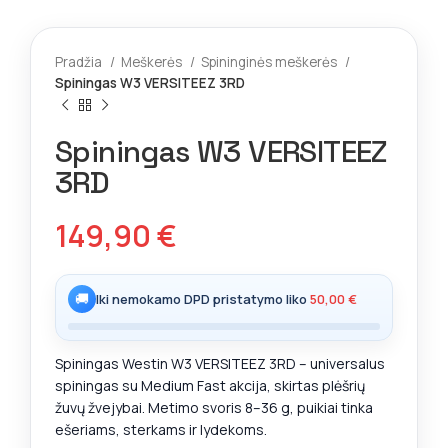
Pradžia
Meškerės
Spininginės meškerės
Spiningas W3 VERSITEEZ 3RD
Spiningas W3 VERSITEEZ
3RD
149,90
€
🚚
Iki nemokamo DPD pristatymo liko
50,00
€
Spiningas Westin W3 VERSITEEZ 3RD – universalus
spiningas su Medium Fast akcija, skirtas plėšrių
žuvų žvejybai. Metimo svoris 8–36 g, puikiai tinka
ešeriams, sterkams ir lydekoms.