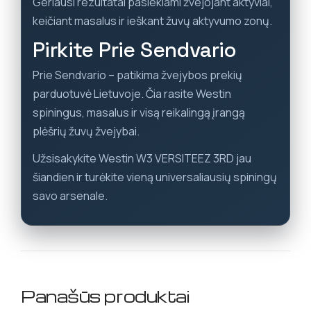
Geriausi rezultatai pasiekiami žvejojant aktyviai,
keičiant masalus ir ieškant žuvų aktyvumo zonų.
Pirkite Prie Sendvario
Prie Sendvario – patikima žvejybos prekių
parduotuvė Lietuvoje. Čia rasite Westin
spiningus, masalus ir visą reikalingą įrangą
plėšrių žuvų žvejybai.
Užsisakykite Westin W3 VERSITEEZ 3RD jau
šiandien ir turėkite vieną universaliausių spiningų
savo arsenale.
Panašūs produktai